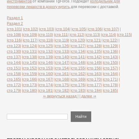
инструментов
от компании TgForce. Подойдет
холодильник для
перевозки лекарств в дорогу купить
для перевозки с доставкой.
Раздел 1
Раздел 2
|стр.101|
|стр.102|
|стр.103|
|стр.104|
|стр.105|
|стр.106|
|стр.107|
|
стр.108|
|стр.109|
|стр.110|
|стр.111|
|стр.112|
|стр.113|
|стр.114|
|стр.115|
|стр.116|
|стр.117|
|стр.118|
|стр.119|
|стр.120|
|стр.121|
|стр.122|
|
стр.123|
|стр.124|
|стр.125|
|стр.126|
|стр.127|
|стр.128|
|стр.129|
|
стр.130|
|стр.131|
|стр.132|
|стр.133|
|стр.134|
|стр.135|
|стр.136|
|
стр.137|
|стр.138|
|стр.139|
|стр.140|
|стр.141|
|стр.142|
|стр.143|
|
стр.144|
|стр.145|
|стр.146|
|стр.147|
|стр.148|
|стр.149|
|стр.150|
|
стр.151|
|стр.152|
|стр.153|
|стр.154|
|стр.155|
|стр.156|
|стр.157|
|
стр.158|
|стр.159|
|стр.160|
|стр.161|
|стр.162|
|стр.163|
|стр.164|
|
стр.165|
|стр.166|
|стр.167|
|стр.168|
|стр.169|
|стр.170|
|стр.171|
|
стр.172|
|стр.173|
|стр.174|
|стр.175|
|стр.176|
|стр.177|
|стр.178|
|
стр.179|
|стр.180|
|стр.181|
|стр.182|
|стр.183|
|стр.184|
|стр.185|
⇐ вернуться назад |
| далее ⇒