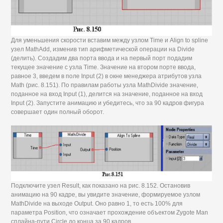
Для уменьшения скорости вставим между узлом Time и Align to spline
узел MathAdd, изменив тип арифметической операции на Divide
(делить). Создадим два порта ввода и на первый порт подадим
текущее значение с узла Time. Значение на втором порте ввода,
равное 3, введем в поле Input (2) в окне менеджера атрибутов узла
Math (рис. 8.151). По правилам работы узла MathDivide значение,
поданное на вход Input (1), делится на значение, поданное на вход
Input (2). Запустите анимацию и убедитесь, что за 90 кадров фигура
совершает один полный оборот.
Подключите узел Result, как показано на рис. 8.152. Остановив
анимацию на 90 кадре, вы увидите значение, формируемое узлом
MathDivide на выходе Output. Оно равно 1, то есть 100% для
параметра Position, что означает прохождение объектом Zygote Man
сплайна-пути Circle до конца за 90 кадров.