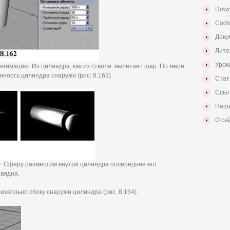
Down
Codi
Доку
Лите
Урок
имацию. Из цилиндра, как из ствола, вылетает шар. По мере
ость цилиндра снаружи (рис. 8.163).
Стат
Ссыл
Наши
О са
r. Сферу разместим внутри цилиндра посередине его
 видна.
звольно сбоку снаружи цилиндра (рис. 8.164).