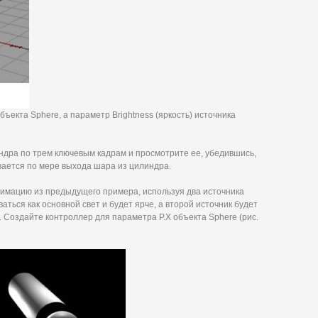
ъекта Sphere, а параметр Brightness (яркость) источника
дра по трем ключевым кадрам и просмотрите ее, убедившись,
вается по мере выхода шара из цилиндра.
нимацию из предыдущего примера, используя два источника
аться как основной свет и будет ярче, а второй источник будет
. Создайте контроллер для параметра Р.Х объекта Sphere (рис.