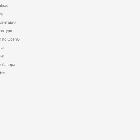
load
ng
ментация
ратура
и по OpenGl
ьи
ки
 банера
йте