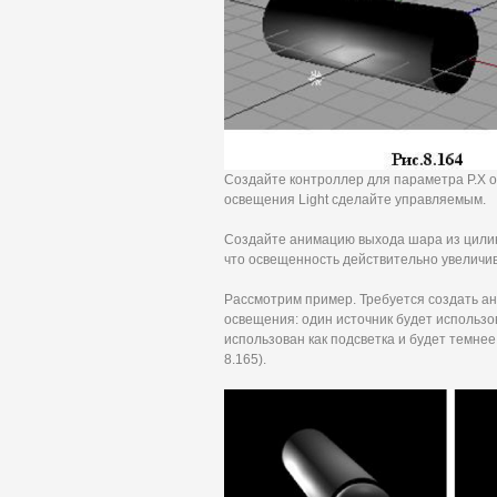
Создайте контроллер для параметра Р.Х об
освещения Light сделайте управляемым.
Создайте анимацию выхода шара из цилин
что освещенность действительно увеличи
Рассмотрим пример. Требуется создать а
освещения: один источник будет использов
использован как подсветка и будет темнее
8.165).