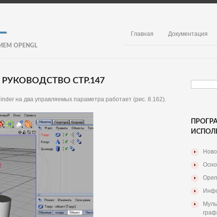
Главная
Документация
ИЕМ OPENGL
 РУКОВОДСТВО СТР.147
linder на два управляемых параметра работает (рис. 8.162).
ПРОГР
ИСПОЛ
Ново
Осно
Open
Инфо
Муль
граф