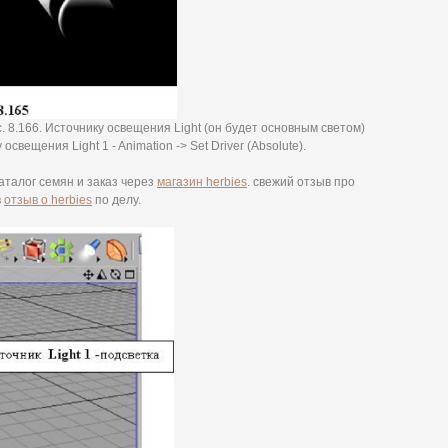
 8.166. Источнику освещения Light (он будет основным светом)
 освещения Light 1 - Animation -> Set Driver (Absolute).
аталог семян и заказ через
магазин herbies
. свежий отзыв про
в
отзыв о herbies
по делу.