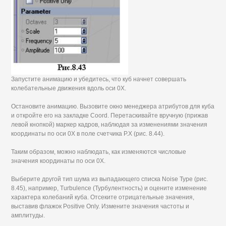
Запустите анимацию и убедитесь, что куб начнет совершать
колебательные движения вдоль оси 0Х.
Остановите анимацию. Вызовите окно менеджера атрибутов для куба
и откройте его на закладке Coord. Перетаскивайте вручную (прижав
левой кнопкой) маркер кадров, наблюдая за изменениями значения
координаты по оси 0Х в поле счетчика Р.Х (рис. 8.44).
Таким образом, можно наблюдать, как изменяются числовые
значения координаты по оси 0Х.
Выберите другой тип шума из выпадающего списка Noise Туре (рис.
8.45), например, Turbulence (Турбулентность) и оцените изменение
характера колебаний куба. Отсеките отрицательные значения,
выставив флажок Positive Only. Измените значения частоты и
амплитуды.