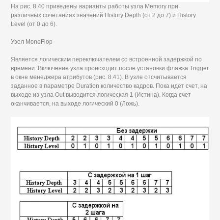
На рис. 8.40 приведены варианты работы узла Memory при
различных сочетаниях значений History Depth (от 2 до 7) и History
Level (от 0 до 6).
Узел MonoFlop
Является логическим переключателем со встроенной задержкой по
времени. Включение узла происходит после установки флажка Trigger
в окне менеджера атрибутов (рис. 8.41). В узле отсчитывается
заданное в параметре Duration количество кадров. Пока идет счет, на
выходе из узла Out выводится логическая 1 (Истина). Когда счет
оканчивается, на выходе логический 0 (Ложь).