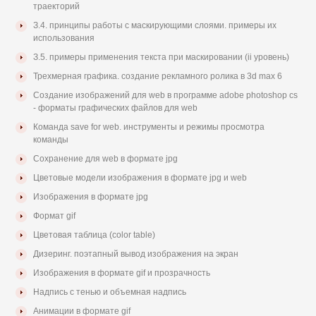
траекторий
З.4. принципы работы с маскирующими слоями. примеры их
использования
З.5. примеры применения текста при маскировании (ii уровень)
Трехмерная графика. создание рекламного ролика в 3d max 6
Создание изображений для web в программе adobe photoshop cs
- форматы графических файлов для web
Команда save for web. инструменты и режимы просмотра
команды
Сохранение для web в формате jpg
Цветовые модели изображения в формате jpg и web
Изображения в формате jpg
Формат gif
Цветовая таблица (color table)
Дизеринг. поэтапный вывод изображения на экран
Изображения в формате gif и прозрачность
Надпись с тенью и объемная надпись
Анимации в формате gif