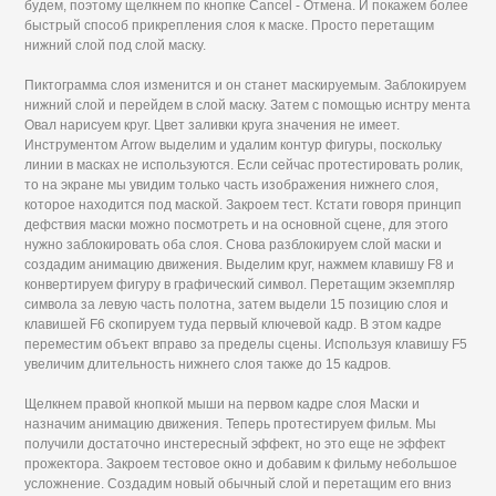
будем, поэтому щелкнем по кнопке Cancel - Отмена. И покажем более
быстрый способ прикрепления слоя к маске. Просто перетащим
нижний слой под слой маску.
Пиктограмма слоя изменится и он станет маскируемым. Заблокируем
нижний слой и перейдем в слой маску. Затем с помощью иснтру мента
Овал нарисуем круг. Цвет заливки круга значения не имеет.
Инструментом Arrow выделим и удалим контур фигуры, поскольку
линии в масках не используются. Если сейчас протестировать ролик,
то на экране мы увидим только часть изображения нижнего слоя,
которое находится под маской. Закроем тест. Кстати говоря принцип
дефствия маски можно посмотреть и на основной сцене, для этого
нужно заблокировать оба слоя. Снова разблокируем слой маски и
создадим анимацию движения. Выделим круг, нажмем клавишу F8 и
конвертируем фигуру в графический символ. Перетащим экземпляр
символа за левую часть полотна, затем выдели 15 позицию слоя и
клавишей F6 скопируем туда первый ключевой кадр. В этом кадре
переместим объект вправо за пределы сцены. Используя клавишу F5
увеличим длительность нижнего слоя также до 15 кадров.
Щелкнем правой кнопкой мыши на первом кадре слоя Маски и
назначим анимацию движения. Теперь протестируем фильм. Мы
получили достаточно инстересный эффект, но это еще не эффект
прожектора. Закроем тестовое окно и добавим к фильму небольшое
усложнение. Создадим новый обычный слой и перетащим его вниз