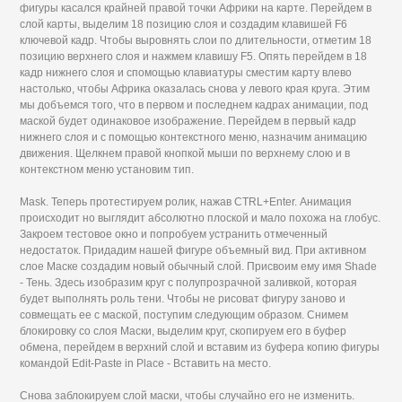
фигуры касался крайней правой точки Африки на карте. Перейдем в
слой карты, выделим 18 позицию слоя и создадим клавишей F6
ключевой кадр. Чтобы выровнять слои по длительности, отметим 18
позицию верхнего слоя и нажмем клавишу F5. Опять перейдем в 18
кадр нижнего слоя и спомощью клавиатуры сместим карту влево
настолько, чтобы Африка оказалась снова у левого края круга. Этим
мы добъемся того, что в первом и последнем кадрах анимации, под
маской будет одинаковое изображение. Перейдем в первый кадр
нижнего слоя и с помощью контекстного меню, назначим анимацию
движения. Щелкнем правой кнопкой мыши по верхнему слою и в
контекстном меню установим тип.
Mask. Теперь протестируем ролик, нажав CTRL+Enter. Анимация
происходит но выглядит абсолютно плоской и мало похожа на глобус.
Закроем тестовое окно и попробуем устранить отмеченный
недостаток. Придадим нашей фигуре объемный вид. При активном
слое Маске создадим новый обычный слой. Присвоим ему имя Shade
- Тень. Здесь изобразим круг с полупрозрачной заливкой, которая
будет выполнять роль тени. Чтобы не рисоват фигуру заново и
совмещать ее с маской, поступим следующим образом. Снимем
блокировку со слоя Маски, выделим круг, скопируем его в буфер
обмена, перейдем в верхний слой и вставим из буфера копию фигуры
командой Edit-Paste in Place - Вставить на место.
Снова заблокируем слой маски, чтобы случайно его не изменить.