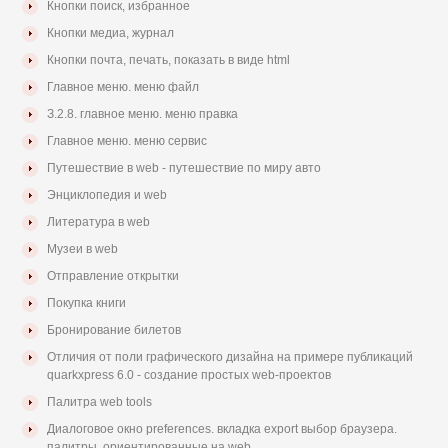
Кнопки поиск, избранное
Кнопки медиа, журнал
Кнопки почта, печать, показать в виде html
Главное меню. меню файл
З.2.8. главное меню. меню правка
Главное меню. меню сервис
Путешествие в web - путешествие по миру авто
Энциклопедия и web
Литература в web
Музеи в web
Отправление открытки
Покупка книги
Бронирование билетов
Отличия от поли графического дизайна на примере публикаций
quarkxpress 6.0 - создание простых web-проектов
Палитра web tools
Диалоговое окно preferences. вкладка export выбор браузера.
палитры, ориентированные на web