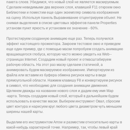
пакета слоев. Убедимся, что новый слой не является маскируемым.
Сделаем невидимыми два верхних слоя, клавишей F11 откроем окно
Библиотеки и поместим еще один экземпляр символа изображения
на сцену. Используя панель Выравнивание отцентрируем объект. Не
снимая выделения в списке цветовых эффектов панели Properties
установи пункт яркость и установим ее значение - 60%.
Протестируем созданную анимацию еще раз. Теперь получился
эффект настоящего прожектора. Закроем тестовое окно и приведем
еще один пример, где с помощью маски попробуем создать анимацию
вращающегося глобуса, которую часто можно увидеть на Web--
страницах Internet. Создадим новый проект и отмасштабируем
рабочую область. На этот раз маску сделаем статичной, а
анимировать будем маскируемое изображение. Импортируем из
файла или вставим из буфера обмена рисунок карты в виде
прямоугольной области. Нажмем клавишу F8 и конвертируем рисунок
в символ, что необходимо для создания анимации движения.
Щелкнем дважды на названии нового слоя и дадим ему имя Map
-карта. Теперь создадим новый слой, который в дальнейшем будем
использовать в качестве маски. Выберем инструмент Овал, сбросим
цвет контура и нарисуем круг любого цвета диаметром чуть меньшем
ширины нашей карты.
Выделим его инструментом Arrow и разместим относительно карты в
какой-нибудь характерной точке. Например, так, чтобы левый край