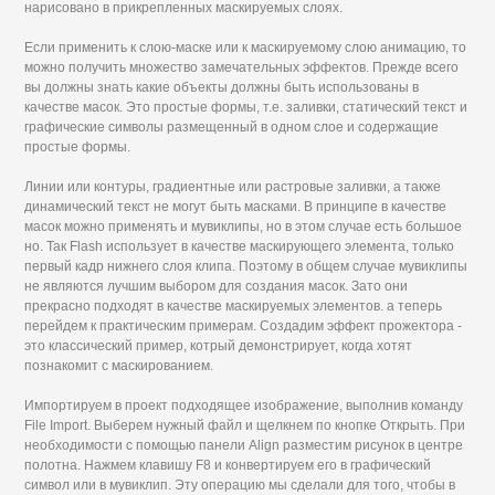
нарисовано в прикрепленных маскируемых слоях.
Если применить к слою-маске или к маскируемому слою анимацию, то
можно получить множество замечательных эффектов. Прежде всего
вы должны знать какие объекты должны быть использованы в
качестве масок. Это простые формы, т.е. заливки, статический текст и
графические символы размещенный в одном слое и содержащие
простые формы.
Линии или контуры, градиентные или растровые заливки, а также
динамический текст не могут быть масками. В принципе в качестве
масок можно применять и мувиклипы, но в этом случае есть большое
но. Так Flash использует в качестве маскирующего элемента, только
первый кадр нижнего слоя клипа. Поэтому в общем случае мувиклипы
не являются лучшим выбором для создания масок. Зато они
прекрасно подходят в качестве маскируемых элементов. а теперь
перейдем к практическим примерам. Создадим эффект прожектора -
это классический пример, котрый демонстрирует, когда хотят
познакомит с маскированием.
Импортируем в проект подходящее изображение, выполнив команду
File Import. Выберем нужный файл и щелкнем по кнопке Открыть. При
необходимости с помощью панели Align разместим рисунок в центре
полотна. Нажмем клавишу F8 и конвертируем его в графический
символ или в мувиклип. Эту операцию мы сделали для того, чтобы в