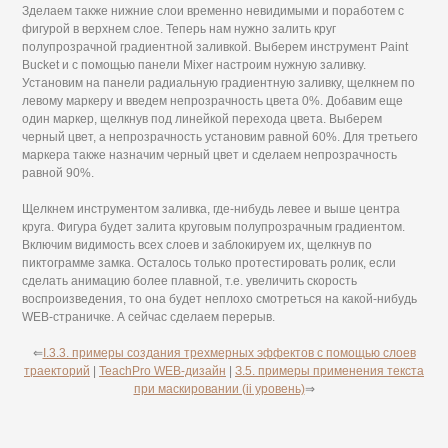
Зделаем также нижние слои временно невидимыми и поработем с
фигурой в верхнем слое. Теперь нам нужно залить круг
полупрозрачной градиентной заливкой. Выберем инструмент Paint
Bucket и с помощью панели Mixer настроим нужную заливку.
Установим на панели радиальную градиентную заливку, щелкнем по
левому маркеру и введем непрозрачность цвета 0%. Добавим еще
один маркер, щелкнув под линейкой перехода цвета. Выберем
черный цвет, а непрозрачность установим равной 60%. Для третьего
маркера также назначим черный цвет и сделаем непрозрачность
равной 90%.
Щелкнем инструментом заливка, где-нибудь левее и выше центра
круга. Фигура будет залита круговым полупрозрачным градиентом.
Включим видимость всех слоев и заблокируем их, щелкнув по
пиктограмме замка. Осталось только протестировать ролик, если
сделать анимацию более плавной, т.е. увеличить скорость
воспроизведения, то она будет неплохо смотреться на какой-нибудь
WEB-страничке. А сейчас сделаем перерыв.
⇐
I.3.3. примеры создания трехмерных эффектов с помощью слоев
траекторий
|
TeachPro WEB-дизайн
|
З.5. примеры применения текста
при маскировании (ii уровень)
⇒