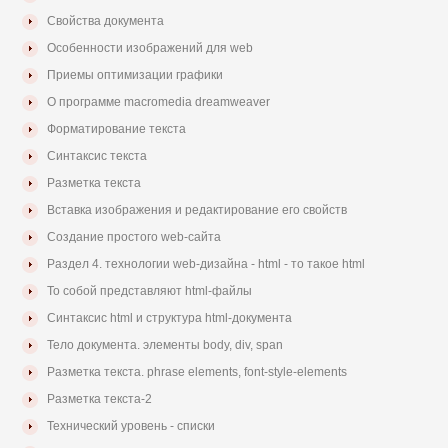
Свойства документа
Особенности изображений для web
Приемы оптимизации графики
О программе macromedia dreamweaver
Форматирование текста
Синтаксис текста
Разметка текста
Вставка изображения и редактирование его свойств
Создание простого web-сайта
Раздел 4. технологии web-дизайна - html - то такое html
То собой представляют html-файлы
Синтаксис html и структура html-документа
Тело документа. элементы body, div, span
Разметка текста. phrase elements, font-style-elements
Разметка текста-2
Технический уровень - списки