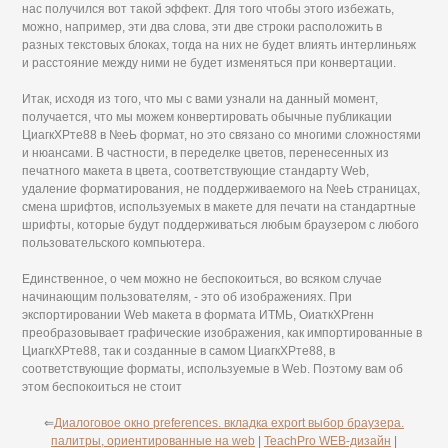
нас получился вот такой эффект. Для того чтобы этого избежать,
можно, например, эти два слова, эти две строки расположить в
разных текстовых блоках, тогда на них не будет влиять интерлиньяж
и расстояние между ними не будет изменяться при конвертации.
Итак, исходя из того, что мы с вами узнали на данный момент,
получается, что мы можем конвертировать обычные публикации
ЦиагкХРте88 в №еЬ формат, но это связано со многими сложностями
и нюансами. В частности, в переделке цветов, перенесенных из
печатного макета в цвета, соответствующие стандарту Web,
удаление форматирования, не поддерживаемого на №еЬ страницах,
смена шрифтов, используемых в макете для печати на стандартные
шрифты, которые будут поддерживаться любым браузером с любого
пользовательского компьютера.
Единственное, о чем можно не беспокоиться, во всяком случае
начинающим пользователям, - это об изображениях. При
экспортировании Web макета в формата ИТМЬ, ОиаткХРгенн
преобразовывает графические изображения, как импортированные в
ЦиагкХРте88, так и созданные в самом ЦиагкХРте88, в
соответствующие форматы, используемые в Web. Поэтому вам об
этом беспокоиться не стоит
⇐
Диалоговое окно preferences. вкладка export выбор браузера.
палитры, ориентированные на web
|
TeachPro WEB-дизайн
|