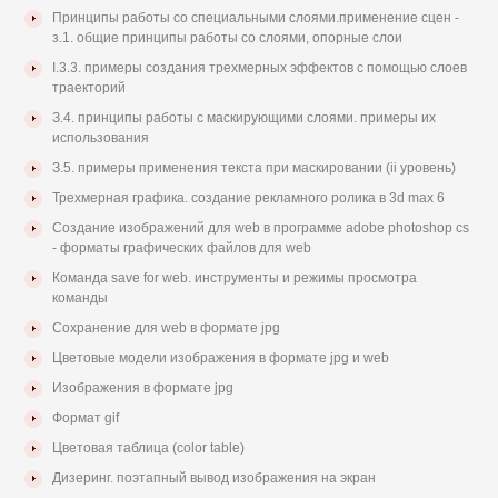
Принципы работы со специальными слоями.применение сцен -
з.1. общие принципы работы со слоями, опорные слои
I.3.3. примеры создания трехмерных эффектов с помощью слоев
траекторий
З.4. принципы работы с маскирующими слоями. примеры их
использования
З.5. примеры применения текста при маскировании (ii уровень)
Трехмерная графика. создание рекламного ролика в 3d max 6
Создание изображений для web в программе adobe photoshop cs
- форматы графических файлов для web
Команда save for web. инструменты и режимы просмотра
команды
Сохранение для web в формате jpg
Цветовые модели изображения в формате jpg и web
Изображения в формате jpg
Формат gif
Цветовая таблица (color table)
Дизеринг. поэтапный вывод изображения на экран