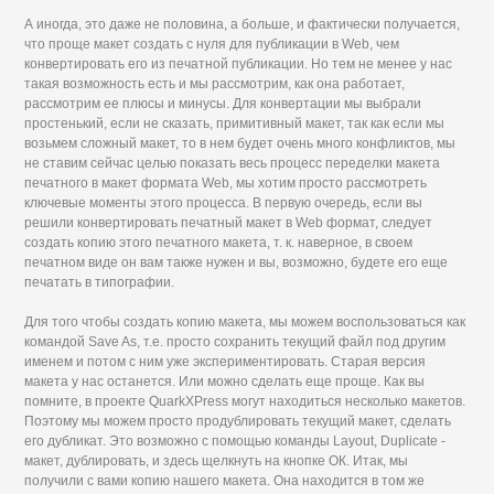
А иногда, это даже не половина, а больше, и фактически получается,
что проще макет создать с нуля для публикации в Web, чем
конвертировать его из печатной публикации. Но тем не менее у нас
такая возможность есть и мы рассмотрим, как она работает,
рассмотрим ее плюсы и минусы. Для конвертации мы выбрали
простенький, если не сказать, примитивный макет, так как если мы
возьмем сложный макет, то в нем будет очень много конфликтов, мы
не ставим сейчас целью показать весь процесс переделки макета
печатного в макет формата Web, мы хотим просто рассмотреть
ключевые моменты этого процесса. В первую очередь, если вы
решили конвертировать печатный макет в Web формат, следует
создать копию этого печатного макета, т. к. наверное, в своем
печатном виде он вам также нужен и вы, возможно, будете его еще
печатать в типографии.
Для того чтобы создать копию макета, мы можем воспользоваться как
командой Save As, т.е. просто сохранить текущий файл под другим
именем и потом с ним уже экспериментировать. Старая версия
макета у нас останется. Или можно сделать еще проще. Как вы
помните, в проекте QuarkXPress могут находиться несколько макетов.
Поэтому мы можем просто продублировать текущий макет, сделать
его дубликат. Это возможно с помощью команды Layout, Duplicate -
макет, дублировать, и здесь щелкнуть на кнопке ОК. Итак, мы
получили с вами копию нашего макета. Она находится в том же