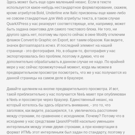
Здесь может быть еще один маленький нюанс. Если в тексте
используется какое-нибудь нестандартное форматирование, скажем,
кроме атрибутов Bold, Underline или Italic присвоены еще какие-либо
не совсем стандартные для Web атрибуты текста, в таком случае
QuarkXPress у нас реагирует соответствующе, или, например, может
быть задана окантовка для самого текстового блока. Ни того, ни
другого здесь нет, поэтому мы просто сейчас в окне Modify отключим
флажок Convert to Graphic on Export, вот таким образом. Как видите,
значок фотоаппарата исчез. И последний элемент на нашей
странице - это фотография. Но, в общем-то, фотография у нас
экспортировалась без проблем, поэтому я думаю, что ее
дополнительно обрабатывать в данном случае не надо. По крайней
мере у нас сейчас промежуточный момент, когда мы можем в
предварительном просмотре посмотреть, что же у нас получается из
данной страницы на самом деле в браузере.
Давайте щелкнем на кнопке предварительного просмотра. И вот,
такой приблизительно у нас получается №еЬ макет при опубликован
в №еЬ и проссмотре через браузер. Единственный нюанс, на
который хотелось бы здесь обратить внимание, - это то, что
заголовок, как видите, расширился, т.е. увеличилось расстояние
между строками, по сравнению с исходником. Почему? Потому что в
исходнике у нас средствами ЦиагкХРте88 насильно уменьшен
интерлиньяж между этими двумя строками, а при конвертации в
формат ИТМЬ этот интерлиньяж был задан по стандарту, поэтому у