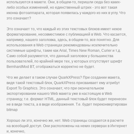
используются в макете. Они, в общем-то, перишли сюда без каких-
либо особых изменений, но единственный штрих - это вот такая
иконка фотоаппарата, которая появилась у каждого из них в углу. Что
это означает?
Это означает то, что каждый из этих текстовых блоков имеет некое
форматирование, несовместимое с публикацией в Web. Что касается,
например, нашего заголовка, здесь, в общем-то, все понятно. Для
использования в Web страницах рекомендованы исключительно
системные шрифты, такие как Arial, Times New Roman, Curier и т.д.
Само собой разумеется, что данный заголовок у большинства
пользователей, по крайней мере тех, у которых отсутствует шрифт
BernhardMod BT, отображаться корректно не будет.
Что же делает в таком случае QuarkXPress? При создании макета,
видя такой текстовый блок, QuarkXPress присваивает ему атрибут
Export To Graphics. Это означает, что при окончательном
экспортировании нашего Web макета уже в настоящую в Web
страницу, т.е. формат HTML, данный текстовый блок будет перенесен
не в виде текста, а в виде изображения. Т.е. будет переконвертирован
bitmap
Хорошо ли это, конечно же, нет. Web страницы создаются в расчете
на всеобщий доступ. Они расположены на неких серверах в Интернет
и, конечно,