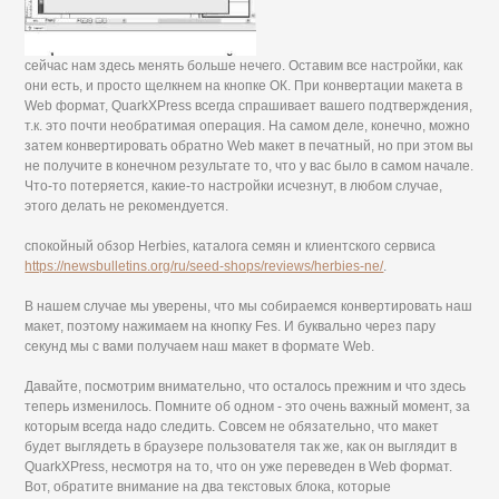
сейчас нам здесь менять больше нечего. Оставим все настройки, как
они есть, и просто щелкнем на кнопке ОК. При конвертации макета в
Web формат, QuarkXPress всегда спрашивает вашего подтверждения,
т.к. это почти необратимая операция. На самом деле, конечно, можно
затем конвертировать обратно Web макет в печатный, но при этом вы
не получите в конечном результате то, что у вас было в самом начале.
Что-то потеряется, какие-то настройки исчезнут, в любом случае,
этого делать не рекомендуется.
спокойный обзор Herbies, каталога семян и клиентского сервиса
https://newsbulletins.org/ru/seed-shops/reviews/herbies-ne/
.
В нашем случае мы уверены, что мы собираемся конвертировать наш
макет, поэтому нажимаем на кнопку Fes. И буквально через пару
секунд мы с вами получаем наш макет в формате Web.
Давайте, посмотрим внимательно, что осталось прежним и что здесь
теперь изменилось. Помните об одном - это очень важный момент, за
которым всегда надо следить. Совсем не обязательно, что макет
будет выглядеть в браузере пользователя так же, как он выглядит в
QuarkXPress, несмотря на то, что он уже переведен в Web формат.
Вот, обратите внимание на два текстовых блока, которые