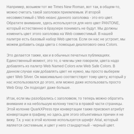
Например, возьмем тот же Times New Roman, вот так, в общем-то,
можно считать такой заголовок приемлемым. И второй
несовместимый с Web нюанс данного заголовка - это его цвет.
Обратите внимание, здесь используется для него цвет PANTONE,
который естественно в браузере понимать не будут. Мы должны
изменить цвет этого заголовка на Web совместимый. В нашей
палитре есть базовый набор Web цветов. Если он нас не устроит, мы
можем добавить сюда цвета с помощью диалогового окна Colors.
Это делается также, как и в обычных печатных публикациях.
Единственный момент, это то, о чем мы уже говорили, цвета надо
добавлять из палитр Web Named Colors или Web Safe Colors. В
данном случае нам добавлять цвет не нужно, мы просто выберем
цвет Web Silver. Он максимально соответствует тому цвету, который у
нас использовался до этого, или можно даже использовать просто
Web Gray. Он подходит даже больше.
Итак, если мы разобрались с заголовком, то теперь можно обратить
внимание и на небольшую колонку текста в правой части страницы.
Этой колонке QuarkXPress при конвертации также присвоил атрибут
конвертации в графику, но здесь для этого объективных причин я не
вижу. Т.к. у нас в этой колонке используется шрифт Arial, который
является системным, и цвет у него стандартный - черный цвет.