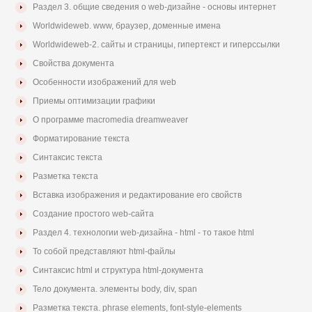
Раздел 3. общие сведения о web-дизайне - основы интернет
Worldwideweb. www, браузер, доменные имена
Worldwideweb-2. сайты и страницы, гипертекст и гиперссылки
Свойства документа
Особенности изображений для web
Приемы оптимизации графики
О программе macromedia dreamweaver
Форматирование текста
Синтаксис текста
Разметка текста
Вставка изображения и редактирование его свойств
Создание простого web-сайта
Раздел 4. технологии web-дизайна - html - то такое html
То собой представляют html-файлы
Синтаксис html и структура html-документа
Тело документа. элементы body, div, span
Разметка текста. phrase elements, font-style-elements