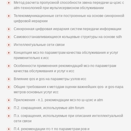
Метод расчета пропускной способности звена передачи ш-цсис с
atm-технологией при мультисервисном обслуживании
Телекоммуникационные сети построенные на основе синхронной
цифровой иерархии
Синхронная цифровая иерархия систем передачи информации
Самовосстанавливающиеся кольцевые структуры на основе sdh
Интеллектуальные сети связи
Концепция мсэ по параметрам качества обслуживания и услуг
применительно к исс
Особенности применения рекомендаций мсэ по параметрам
качества обслуживания и услуг к исс
Влияние qos и gos на параметры узлов исс
Общие требования к методам оценки важнейших qos- и gos-napa
метров основных услуг исс
Приложения - п.1. рекомендации мсэ по ш-цсис и atm
П.2. сокращения, используемые atm forum
П.з. сокращения, используемые при описания интеллектуальной
сети связи
П.4. рекомендации ггс-т по параметрам ров и