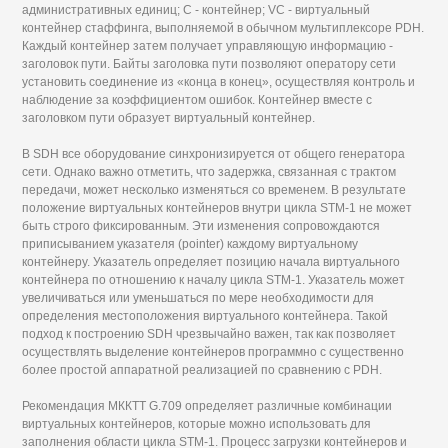
административных единиц; С - контейнер; VC - виртуальный
контейнер стаффинга, выполняемой в обычном мультиплексоре PDH.
Каждый контейнер затем получает управляющую информацию -
заголовок пути. Байты заголовка пути позволяют оператору сети
установить соединение из «конца в конец», осуществляя контроль и
наблюдение за коэффициентом ошибок. Контейнер вместе с
заголовком пути образует виртуальный контейнер.
В SDH все оборудование синхронизируется от общего генератора
сети. Однако важно отметить, что задержка, связанная с трактом
передачи, может несколько изменяться со временем. В результате
положение виртуальных контейнеров внутри цикла STM-1 не может
быть строго фиксированным. Эти изменения сопровождаются
приписыванием указателя (pointer) каждому виртуальному
контейнеру. Указатель определяет позицию начала виртуального
контейнера по отношению к началу цикла STM-1. Указатель может
увеличиваться или уменьшаться по мере необходимости для
определения местоположения виртуального контейнера. Такой
подход к построению SDH чрезвычайно важен, так как позволяет
осуществлять выделение контейнеров программно с существенно
более простой аппаратной реализацией по сравнению с PDH.
Рекомендация МККТТ G.709 определяет различные комбинации
виртуальных контейнеров, которые можно использовать для
заполнения области цикла STM-1. Процесс загрузки контейнеров и