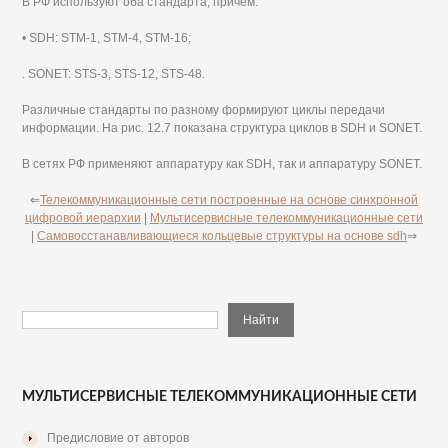
В РФ используют оба стандарта, причем:
• SDH: STM-1, STM-4, STM-16;
. SONET: STS-3, STS-12, STS-48.
Различные стандарты по разному формируют циклы передачи
информации. На рис. 12.7 показана структура циклов в SDH и SONET.
В сетях РФ применяют аппаратуру как SDH, так и аппаратуру SONET.
⇐
Телекоммуникационные сети построенные на основе синхронной
цифровой иерархии
|
Мультисервисные телекоммуникационные сети
|
Самовосстанавливающиеся кольцевые структуры на основе sdh
⇒
МУЛЬТИСЕРВИСНЫЕ ТЕЛЕКОММУНИКАЦИОННЫЕ СЕТИ
Предисловие от авторов