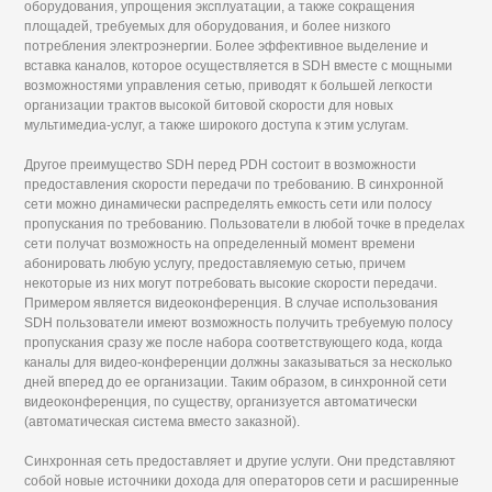
оборудования, упрощения эксплуатации, а также сокращения
площадей, требуемых для оборудования, и более низкого
потребления электроэнергии. Более эффективное выделение и
вставка каналов, которое осуществляется в SDH вместе с мощными
возможностями управления сетью, приводят к большей легкости
организации трактов высокой битовой скорости для новых
мультимедиа-услуг, а также широкого доступа к этим услугам.
Другое преимущество SDH перед PDH состоит в возможности
предоставления скорости передачи по требованию. В синхронной
сети можно динамически распределять емкость сети или полосу
пропускания по требованию. Пользователи в любой точке в пределах
сети получат возможность на определенный момент времени
абонировать любую услугу, предоставляемую сетью, причем
некоторые из них могут потребовать высокие скорости передачи.
Примером является видеоконференция. В случае использования
SDH пользователи имеют возможность получить требуемую полосу
пропускания сразу же после набора соответствующего кода, когда
каналы для видео-конференции должны заказываться за несколько
дней вперед до ее организации. Таким образом, в синхронной сети
видеоконференция, по существу, организуется автоматически
(автоматическая система вместо заказной).
Синхронная сеть предоставляет и другие услуги. Они представляют
собой новые источники дохода для операторов сети и расширенные