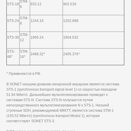
STM-
STS-18
933.12
902.016
6
STM-
STS-24
1244.16
1202.688
8
STM-
STS-36
1866.24
1804.032
12
STS-
STM-
2488.32*
2405.376*
48*
16*
* Применяется в РФ.
В SONET низшим уровнем синхронной иерархии является система
STS-1 (synchronous transport signal level 1) со скоростью передачи
51.84 Мбит/с. Дальнейшее мультиплексирование приводит к
системам STS-N. Система STS-N получается путем
непосредственного мультиплексирования N х STS-1. Низшей
ступенью SDH, рекомендуемой МККТТ, является система STM-1
(155.52 Мбит/с) {synchronous transport Modul 1}, которая
соответствует SONET STS-3.