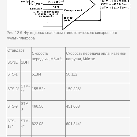
Рис. 12.6. Функциональная схема гипотетического синхронного
мультиплексора
Стандарт
Скорость
Скорость передачи оплачиваемой
передачи, Мбит/с
нагрузки, Мбит/с
SONET
SDH
STS-1
51.84
50.112
STM-
STS-3*
155.52*
150.336*
1*
STM-
STS-9
466.56
451.008
3
STS-
STM-
622.08
601.344*
12*
4*