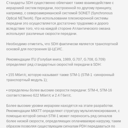
Стандарты SDH существенно облегчают также взаимодействие с
иерархией систем передачи, построенной по другому принципу,
например, с североамериканской системой SONET (Synchronous
Optical NETwork). При использовании плезиохронной системы
передачи это осуществляется достаточно трудоемко и дорого
вследствие того, что на каждой стороне Атлантического океана
используют различные скорости передачи.
Необходимо отметить, что SDH фактически является транспортной
основой для построения Ш-ЦСИС.
Рекомендации ITU (Голубая книга, 1989, G.707, G.708, G.709)
определяют ряд стандартных скоростей передачи в SDH:
• 155 Мбит/с, которую называют также STM-1 (STM-1 -синхронный
транспортный модуль 1);
• определены более высокие скорости передачи: STM-4, STM-16
соответственно 622 Мбит/с и 2.4 Гбит/с.
Более высокие уровни иерархии находятся на этапе разработки.
Рекомендации МККТТ определяют структуру мультиплексирования, с
помощью которой сигнал STM-1 может переносить ряд сигналов
более низкой скорости, определяющих оплачиваемую нагрузку, таким
образом позволяя существующим сигналам PDH передаваться по