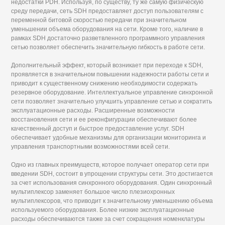
недостатки PDH. Используя, по существу, ту же самую физическую
среду передачи, сеть SDH предоставляет доступ пользователям с
переменной битовой скоростью передачи при значительном
уменьшении объема оборудования на сети. Кроме того, наличие в
рамках SDH достаточно разветвленного программного управления
сетью позволяет обеспечить значительную гибкость в работе сети.
Дополнительный эффект, который возникает при переходе к SDH,
проявляется в значительном повышении надежности работы сети и
приводит к существенному снижению необходимости содержать
резервное оборудование. Интеллектуальное управление синхронной
сети позволяет значительно улучшить управление сетью и сократить
эксплуатационные расходы. Расширенные возможности
восстановления сети и ее реконфигурации обеспечивают более
качественный доступ и быстрое предоставление услуг. SDH
обеспечивает удобные механизмы для организации мониторинга и
управления транспортными возможностями всей сети.
Одно из главных преимуществ, которое получает оператор сети при
введении SDH, состоит в упрощении структуры сети. Это достигается
за счет использования синхронного оборудования. Один синхронный
мультиплексор заменяет большое число плезиохронных
мультиплексоров, что приводит к значительному уменьшению объема
используемого оборудования. Более низкие эксплуатационные
расходы обеспечиваются также за счет сокращения номенклатуры