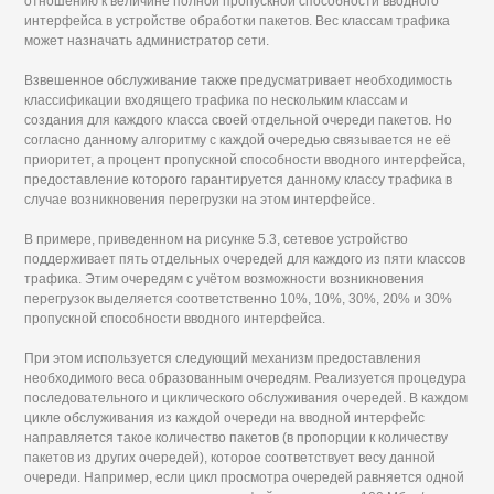
отношению к величине полной пропускной способности вводного
интерфейса в устройстве обработки пакетов. Вес классам трафика
может назначать администратор сети.
Взвешенное обслуживание также предусматривает необходимость
классификации входящего трафика по нескольким классам и
создания для каждого класса своей отдельной очереди пакетов. Но
согласно данному алгоритму с каждой очередью связывается не её
приоритет, а процент пропускной способности вводного интерфейса,
предоставление которого гарантируется данному классу трафика в
случае возникновения перегрузки на этом интерфейсе.
В примере, приведенном на рисунке 5.3, сетевое устройство
поддерживает пять отдельных очередей для каждого из пяти классов
трафика. Этим очередям с учётом возможности возникновения
перегрузок выделяется соответственно 10%, 10%, 30%, 20% и 30%
пропускной способности вводного интерфейса.
При этом используется следующий механизм предоставления
необходимого веса образованным очередям. Реализуется процедура
последовательного и циклического обслуживания очередей. В каждом
цикле обслуживания из каждой очереди на вводной интерфейс
направляется такое количество пакетов (в пропорции к количеству
пакетов из других очередей), которое соответствует весу данной
очереди. Например, если цикл просмотра очередей равняется одной