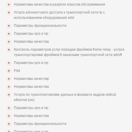
Нормативы качества в разрезе классов обслуживания
Услуга абонентского доступа к транспортной сети !р с
использованием оборудования xdsl
Параметры функциональности
Параметры qos и np
Нормативы качества
Контроль параметров услуг передаи фреймов frame relay - услуга
транспортировки фреймов fr каналами транспортной сети atm/fr
Параметры qos и np
Frtd
Нормативы качествр
Нормативы качества
Услуга по транспортировке данных в формате кадров optical
ethernet (ое)
Параметры qos и np
Нормативы качества
Параметры функциональности
Параметры qos и np