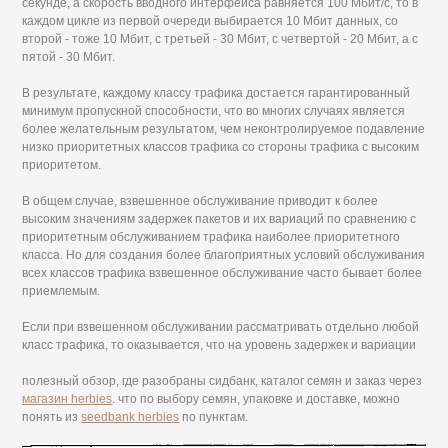
секунде, а скорость вводного интерфейса равняется 100 Мбит/с, то в
каждом цикле из первой очереди выбирается 10 Мбит данных, со
второй - тоже 10 Мбит, с третьей - 30 Мбит, с четвертой - 20 Мбит, а с
пятой - 30 Мбит.
В результате, каждому классу трафика достается гарантированный
минимум пропускной способности, что во многих случаях является
более желательным результатом, чем неконтролируемое подавление
низко приоритетных классов трафика со стороны трафика с высоким
приоритетом.
В общем случае, взвешенное обслуживание приводит к более
высоким значениям задержек пакетов и их вариаций по сравнению с
приоритетным обслуживанием трафика наиболее приоритетного
класса. Но для создания более благоприятных условий обслуживания
всех классов трафика взвешенное обслуживание часто бывает более
приемлемым.
Если при взвешенном обслуживании рассматривать отдельно любой
класс трафика, то оказывается, что на уровень задержек и вариации
полезный обзор, где разобраны сидбанк, каталог семян и заказ через
магазин herbies
. что по выбору семян, упаковке и доставке, можно
понять из
seedbank herbies
по пунктам.