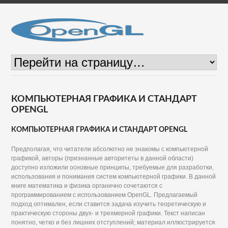
КОМПЬЮТЕРНАЯ ГРАФИКА И СТАНДАРТ
OPENGL
КОМПЬЮТЕРНАЯ ГРАФИКА И СТАНДАРТ OPENGL
Предполагая, что читатели абсолютно не знакомы с компьютерной
графикой, авторы (признанные авторитеты в данной области)
доступно изложили основные принципы, требуемые для разработки,
использования и понимания систем компьютерной графики. В данной
книге математика и физика органично сочетаются с
программированием с использованием OpenGL. Предлагаемый
подход оптимален, если ставится задача изучить теоретическую и
практическую стороны двух- и трехмерной графики. Текст написан
понятно, четко и без лишних отступлений; материал иллюстрируется