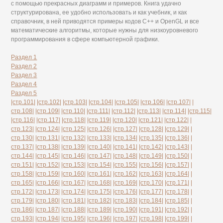
с помощью прекрасных диаграмм и примеров. Книга удачно
структурирована, ее удобно использовать и как учебник, и как
справочник, в ней приводятся примеры кодов C++ и OpenGL и все
математические алгоритмы, которые нужны для низкоуровневого
программирования в сфере компьютерной графики.
Раздел 1
Раздел 2
Раздел 3
Раздел 4
Раздел 5
|стр.101|
|стр.102|
|стр.103|
|стр.104|
|стр.105|
|стр.106|
|стр.107|
|
стр.108|
|стр.109|
|стр.110|
|стр.111|
|стр.112|
|стр.113|
|стр.114|
|стр.115|
|стр.116|
|стр.117|
|стр.118|
|стр.119|
|стр.120|
|стр.121|
|стр.122|
|
стр.123|
|стр.124|
|стр.125|
|стр.126|
|стр.127|
|стр.128|
|стр.129|
|
стр.130|
|стр.131|
|стр.132|
|стр.133|
|стр.134|
|стр.135|
|стр.136|
|
стр.137|
|стр.138|
|стр.139|
|стр.140|
|стр.141|
|стр.142|
|стр.143|
|
стр.144|
|стр.145|
|стр.146|
|стр.147|
|стр.148|
|стр.149|
|стр.150|
|
стр.151|
|стр.152|
|стр.153|
|стр.154|
|стр.155|
|стр.156|
|стр.157|
|
стр.158|
|стр.159|
|стр.160|
|стр.161|
|стр.162|
|стр.163|
|стр.164|
|
стр.165|
|стр.166|
|стр.167|
|стр.168|
|стр.169|
|стр.170|
|стр.171|
|
стр.172|
|стр.173|
|стр.174|
|стр.175|
|стр.176|
|стр.177|
|стр.178|
|
стр.179|
|стр.180|
|стр.181|
|стр.182|
|стр.183|
|стр.184|
|стр.185|
|
стр.186|
|стр.187|
|стр.188|
|стр.189|
|стр.190|
|стр.191|
|стр.192|
|
стр.193|
|стр.194|
|стр.195|
|стр.196|
|стр.197|
|стр.198|
|стр.199|
|