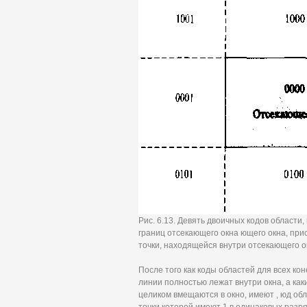
Рис. 6.13. Девять двоичных кодов област
границ отсекающего окна ющего окна, прис
точки, находящейся внутри отсекающего ок
После того как коды областей для всех ко
линии полностью лежат внутри окна, а как
целиком вмещаются в окно, имеют , юд обл