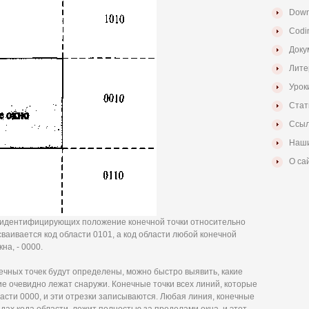
Down
Codi
Доку
Лите
Урок
Стат
Ссыл
Наши
О са
и, идентифицирующих положение конечной точки относительно
ваивается код области 0101, а код области любой конечной
на, - 0000.
нечных точек будут определены, можно быстро выявить, какие
ие очевидно лежат снаружи. Конечные точки всех линий, которые
асти 0000, и эти отрезки записываются. Любая линия, конечные