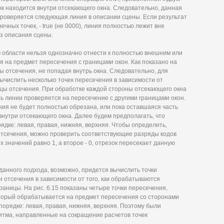
езок находится внутри отсекающего окна. Следовательно, данная
проверяется следующая линия в описании сцены. Если результат
чных точек, - true (не 0000), линия полностью лежит вне
из описания сцены.
 области нельзя однозначно отнести к полностью внешним или
 на предмет пересечения с границами окон. Как показано на
цы отсечения, не попадая внутрь окна. Следовательно, для
ычислить несколько точек пересечения в зависимости от
ицы отсечения. При обработке каждой стороны отсекающего окна
ть линии проверяется на пересечение с другими границами окон.
ния не будет полностью обрезана, или пока оставшаяся часть
внутри отсекающего окна. Далее будем предполагать, что
ядке: левая, правая, нижняя, верхняя. Чтобы определить,
отсечения, можно проверить соответствующие разряды кодов
х значений равно 1, а второе - 0, отрезок пересекает данную
данного подхода, возможно, придется вычислить точки
 отсечения в зависимости от того, как обрабатываются
раницы. На рис. 6.15 показаны четыре точки пересечения,
оторый обрабатывается на предмет пересечения со сторонами
орядке: левая, правая, нижняя, верхняя. Поэтому были
тма, направленные на сокращение расчетов точек