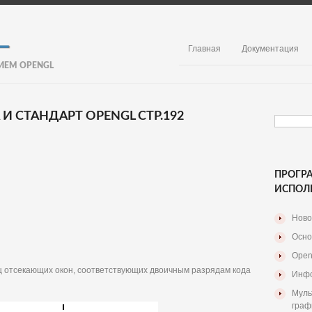
Главная
Документация
ИЕМ OPENGL
 СТАНДАРТ OPENGL СТР.192
ПРОГР
ИСПОЛ
Ново
Осно
Open
иц отсекающих окон, соответствующих двоичным разрядам кода
Инфо
Муль
граф