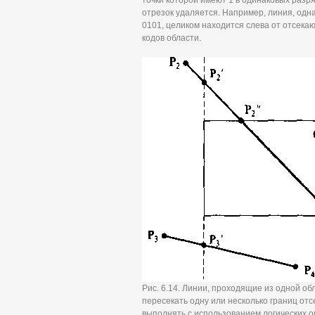
точки которой имеют 1 в одинаковых разря
отрезок удаляется. Например, линия, одна 
0101, целиком находится слева от отсекаю
кодов области.
Рис. 6.14. Линии, проходящие из одной об
пересекать одну или несколько границ отс
выполнять с использованием логических 