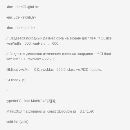
♦include <GL/glut.h>
♦include <stdlib.h>
♦include <math.h>
/* Задается исходный размер окна на экране дисплея. */ GLsizei
winWidth = 600, winHeight = 600;
/* Задается диапазон изменения внешних координат. */ GLfloat
xwcMin * 0.0, xwcMax = 225.0;
GLfloat ywcMin = 0.0, ywcMax - 225.0; class wcPt2D { public:
GLfloat x, y;
} ;
typedef GLfloat Matrix3x3 [3][3];
Matrix3x3 matComposite; const GLdouble pi = 3.14159;
void init (void)