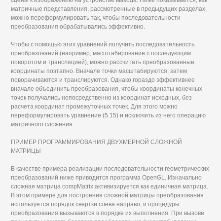
сцены к изображению на устройстве вывода. Ниже показывается, как
матричные представления, рассмотренные в предыдущих разделах,
можно переформулировать так, чтобы последовательности
преобразования обрабатывались эффективно.
Чтобы с помощью этих уравнений получить последовательность
преобразований (например, масштабирование с последующим
поворотом и трансляцией), можно рассчитать преобразованные
координаты поэтапно. Вначале точки масштабируются, затем
поворачиваются и транслируются. Однако гораздо эффективнее
вначале объединить преобразования, чтобы координаты конечных
точек получались непосредственно из координат исходных, без
расчета координат промежуточных точек. Для этого можно
переформулировать уравнение (5.15) и исключить из него операцию
матричного сложения.
ПРИМЕР ПРОГРАММИРОВАНИЯ ДВУХМЕРНОЙ СЛОЖНОЙ
МАТРИЦЫ
В качестве примера реализации последовательности геометрических
преобразований ниже приводится программа OpenGL. Изначально
сложная матрица compMatrix активизируется как единичная матрица.
В этом примере для построения сложной матрицы преобразования
используется порядок свертки слева направо, и процедуры
преобразования вызываются в порядке их выполнения. При вызове