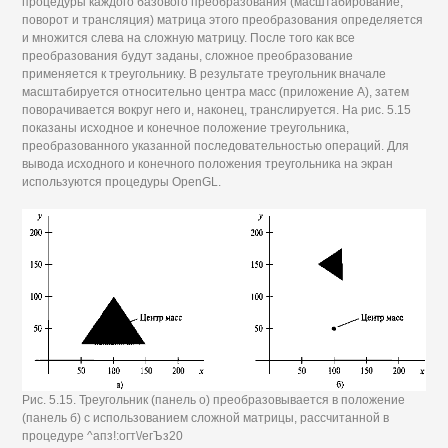
процедуры каждого базового преобразования (масштабирование,
поворот и трансляция) матрица этого преобразования определяется
и множится слева на сложную матрицу. После того как все
преобразования будут заданы, сложное преобразование
применяется к треугольнику. В результате треугольник вначале
масштабируется относительно центра масс (приложение А), затем
поворачивается вокруг него и, наконец, транслируется. На рис. 5.15
показаны исходное и конечное положение треугольника,
преобразованного указанной последовательностью операций. Для
вывода исходного и конечного положения треугольника на экран
используются процедуры OpenGL.
Рис. 5.15. Треугольник (панель о) преобразовывается в положение
(панель б) с использованием сложной матрицы, рассчитанной в
процедуре ^апз!:огт\/егЪз20