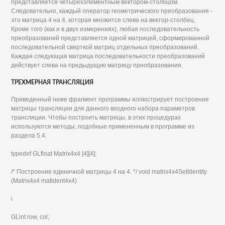
представляется четырехэлементным вектором-столбцом.
Следовательно, каждый оператор геометрического преобразования -
это матрица 4 на 4, которая множится слева на вектор-столбец.
Кроме того (как и в двух измерениях), любая последовательность
преобразований представляется одной матрицей, сформированной
последовательной сверткой матриц отдельных преобразований.
Каждая следующая матрица последовательности преобразований
действует слева на предыдущую матрицу преобразования.
ТРЕХМЕРНАЯ ТРАНСЛЯЦИЯ
Приведенный ниже фрагмент программы иллюстрирует построение
матрицы трансляции для данного входного набора параметров
трансляции. Чтобы построить матрицы, в этих процедурах
используются методы, подобные примененным в программе из
раздела 5.4.
typedef GLfloat Matrix4x4 [4][4];
/* Построение единичной матрицы 4 на 4. */ void matrix4x4SetIdentity
(Matrix4x4 matldent4x4)
i
GLint row, col;