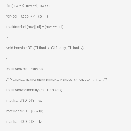
for (row = 0; row <4; row++)
for (col = 0; col < 4 ; col++)
matldent4x4 [row][col] = (row == col);
}
void translate3D (GLfloat tx, GLfloat ty, GLfloat tz)
{
Matrix4x4 matTransl3D;
/* Матрица трансляции инициализируется как единичная. */
matrix4x4SetIdentity (matTransl3D);
matTransl3D [0][3] - tx;
matTransl3D [1][3] = ty;
matTransl3D [2][3] = tz;