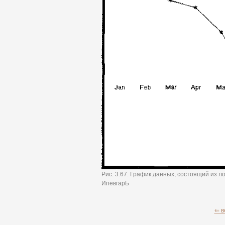
Рис. 3.67. График данных, состоящий из
ИпевгарЬ
⇐ в