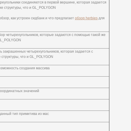
 треугольники соединяются в первой вершине, которая задается
же структуры, что и GL_POLYGON
обзор, как устроен сидбанк и что предлагает
обзор herbies
для
ор четырехугольников, которые задаются с помощью такой же
 GL_POLYGON
ь закрашенных четырехугольников, которая задается с
 структуры, что и GL_POLYGON
озможность создания массива
координатных значений
анный тип примитива из мас