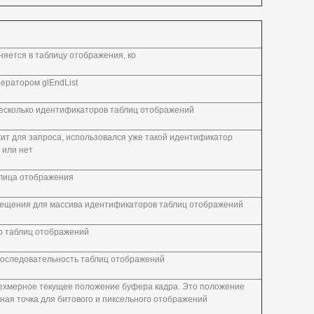
яется в таблицу отображения, ко
ератором glEndList
есколько идентификаторов таблиц отображений
жит для запроса, использовался уже такой идентификатор
 или нет
блица отображения
мещения для массива идентификаторов таблиц отображений
о таблиц отображений
последовательность таблиц отображений
рехмерное текущее положение буфера кадра. Это положение
рная точка для битового и пиксельного отображений