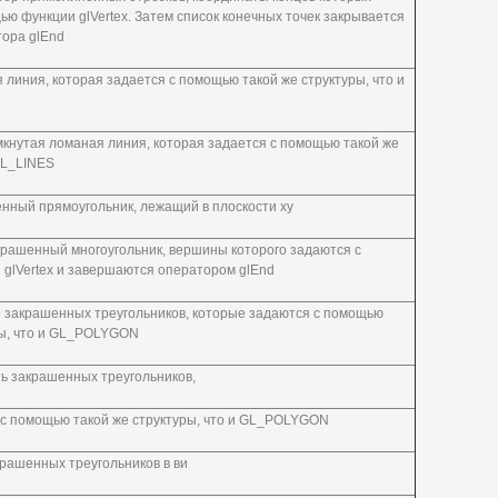
ю функции glVertex. Затем список конечных точек закрывается
ора glEnd
линия, которая задается с помощью такой же структуры, что и
кнутая ломаная линия, которая задается с помощью такой же
GL_LINES
нный прямоугольник, лежащий в плоскости ху
рашенный многоугольник, вершины которого задаются с
glVertex и завершаются оператором glEnd
 закрашенных треугольников, которые задаются с помощью
ры, что и GL_POLYGON
ь закрашенных треугольников,
 с помощью такой же структуры, что и GL_POLYGON
крашенных треугольников в ви