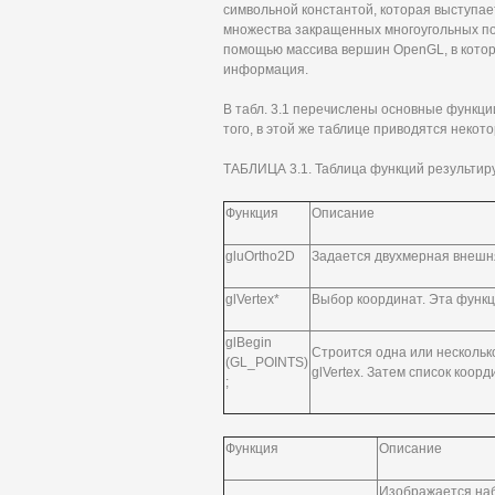
символьной константой, которая выступае
множества закращенных многоугольных по
помощью массива вершин OpenGL, в котор
информация.
В табл. 3.1 перечислены основные функц
того, в этой же таблице приводятся неко
ТАБЛИЦА 3.1. Таблица функций результир
Функция
Описание
gluOrtho2D
Задается двухмерная внешн
glVertex*
Выбор координат. Эта функц
glBegin
Строится одна или нескольк
(GL_POINTS)
glVertex. Затем список коо
;
Функция
Описание
Изображается наб