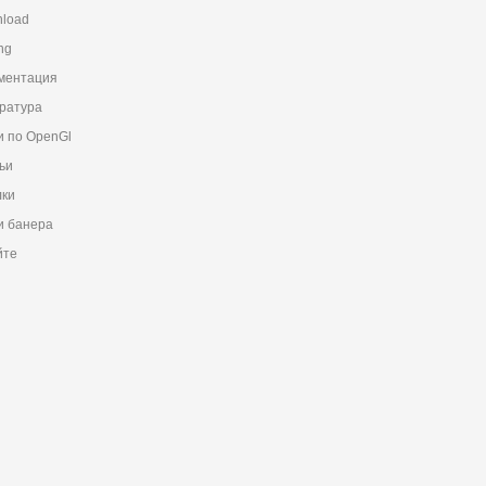
load
ng
ментация
ратура
и по OpenGl
ьи
ки
 банера
йте