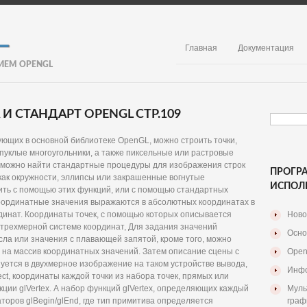
Главная
Документация
ИЕМ OPENGL
 СТАНДАРТ OPENGL СТР.109
ющих в основной библиотеке OpenGL, можно строить точки,
уклые многоугольники, а также пиксельные или растровые
 можно найти стандартные процедуры для изображения строк
ПРОГР
 как окружности, эллипсы или закрашенные вогнутые
ИСПОЛ
ить с помощью этих функций, или с помощью стандартных
координатные значения выражаются в абсолютных координатах в
динат. Координаты точек, с помощью которых описывается
Ново
и в трехмерной системе координат, Для задания значений
Осно
сла или значения с плавающей запятой, кроме того, можно
 на массив координатных значений. Затем описание сцены с
Open
ется в двухмерное изображение на таком устройстве вывода,
Инфо
ct, координаты каждой точки из набора точек, прямых или
ции glVertex. А набор функций glVertex, определяющих каждый
Муль
оров glBegin/glEnd, где тип примитива определяется
граф