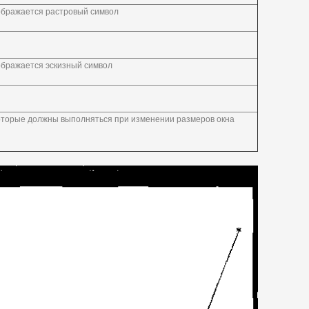
ображается растровый символ
ображается эскизный символ
оторые должны выполняться при изменении размеров окна