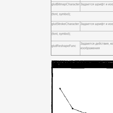
glutBitmapCharacter
Задается шрифт и из
(font, symbol);
glutStrokeCharacter
Задается шрифт и из
(font, symbol);
Задаются действия, к
glutReshapeFunc
изображения