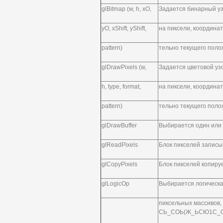
glBitmap (w, h, xO,
Задается бинарный уз
yO, xShift, yShift,
на пиксели, координа
pattern)
тельно текущего пол
glDrawPixels (w,
Задается цветовой уз
h, type, format,
на пиксели, координа
pattern)
тельно текущего пол
glDrawBuffer
Выбирается один или 
glReadPixels
Блок пикселей записы
glCopyPixels
Блок пикселей копиру
glLogicOp
Выбирается логическ
пиксельных массивов, 
СЬ_СОЬ(Ж_ЬСЮ1С_