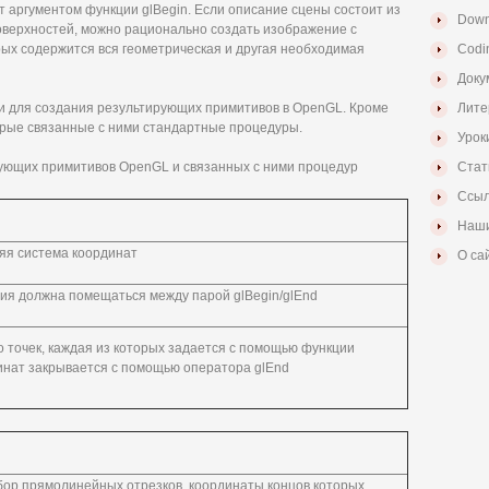
т аргументом функции glBegin. Если описание сцены состоит из
Down
верхностей, можно рационально создать изображение с
ых содержится вся геометрическая и другая необходимая
Codi
Доку
ии для создания результирующих примитивов в OpenGL. Кроме
Лите
торые связанные с ними стандартные процедуры.
Урок
ующих примитивов OpenGL и связанных с ними процедур
Стат
Ссыл
Наши
яя система координат
О са
ия должна помещаться между парой glBegin/glEnd
о точек, каждая из которых задается с помощью функции
рдинат закрывается с помощью оператора glEnd
ор прямолинейных отрезков, координаты концов которых