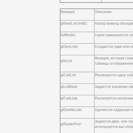
Функция
Описание
glNewList (listlD,
Набор команд объедин
listMode)
торая завершается оп
glGenLists
Создается один или н
Функция, которая слу
glIsList
таблицы отображения
glCallList
Реализуется одна та
glListBase
Задается значение с
glCallLists
Реализуется нескольк
glDeleteLists
Удаляется заданная 
Задается двух- или т
glRasterPos*
используется как опо