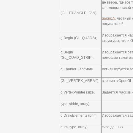
де веера, где все
с помощью такой 
(GL_TRIANGLE_FAN);
gaigu15
. честный 
покупателей.
Изображается наб
glBegin (GL_QUADS);
структуры, что и
glBegin
Изображается сет
(GL_QUAD_STRIP);
помощью такой же
glEnableClientState
Активизируется в
(GL_VERTEX_ARRAY);
вершин в OpenGL
glVertexPointer (size,
Задается массив 
type, stride, array);
glDrawElements (prim,
Изображается зад
num, type, array)
сива данных