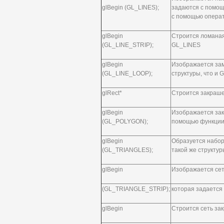
glBegin (GL_LINES);
задаются с помощь
с помощью операт
glBegin
Строится ломаная 
(GL_LINE_STRIP);
GL_LINES
glBegin
Изображается зам
(GL_LINE_LOOP);
структуры, что и 
glRect*
Строится закраше
glBegin
Изображается зак
(GL_POLYGON);
помощью функции 
glBegin
Образуется набор
(GL_TRIANGLES);
такой же структу
glBegin
Изображается сет
(GL_TRIANGLE_STRIP);
которая задается
glBegin
Строится сеть за