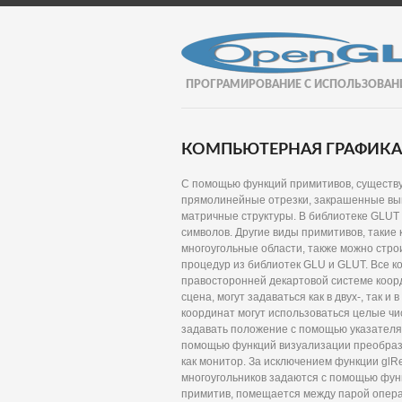
ПРОГРАМИРОВАНИЕ С ИСПОЛЬЗОВАН
КОМПЬЮТЕРНАЯ ГРАФИКА И
С помощью функций примитивов, существу
прямолинейные отрезки, закрашенные вып
матричные структуры. В библиотеке GLUT
символов. Другие виды примитивов, такие
многоугольные области, также можно стро
процедур из библиотек GLU и GLUT. Все 
правосторонней декартовой системе коор
сцена, могут задаваться как в двух-, так 
координат могут использоваться целые чи
задавать положение с помощью указателя
помощью функций визуализации преобразу
как монитор. За исключением функции glRe
многоугольников задаются с помощью функ
примитив, помещается между парой операт