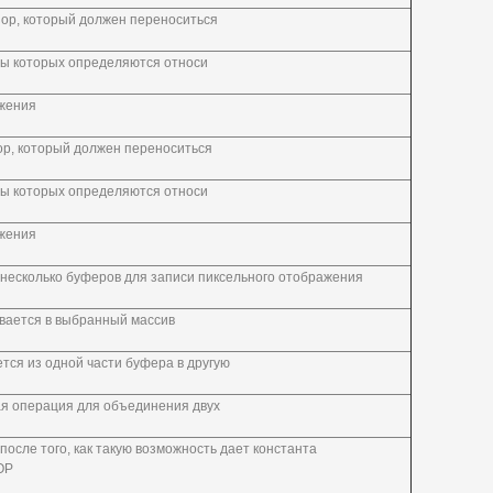
ор, который должен переноситься
ты которых определяются относи
ожения
ор, который должен переноситься
ты которых определяются относи
ожения
несколько буферов для записи пиксельного отображения
вается в выбранный массив
ется из одной части буфера в другую
ая операция для объединения двух
после того, как такую возможность дает константа
ОР