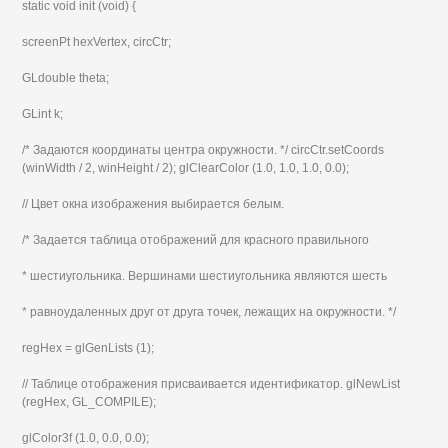
static void init (void) {
screenPt hexVertex, circCtr;
GLdouble theta;
GLint k;
/* Задаются координаты центра окружности. */ circCtr.setCoords
(winWidth / 2, winHeight / 2); glClearColor (1.0, 1.0, 1.0, 0.0);
// Цвет окна изображения выбирается белым.
/* Задается таблица отображений для красного правильного
* шестиугольника. Вершинами шестиугольника являются шесть
* равноудаленных друг от друга точек, лежащих на окружности. */
regHex = glGenLists (1);
// Таблице отображения присваивается идентификатор. glNewList
(regHex, GL_COMPILE);
glColor3f (1.0, 0.0, 0.0);