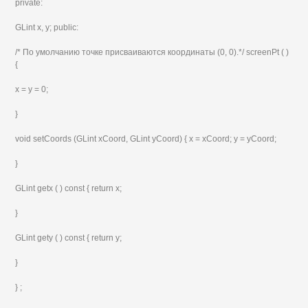
private:
GLint x, y; public:
/* По умолчанию точке присваиваются координаты (0, 0).*/ screenPt ( )
{
х = у = 0;
}
void setCoords (GLint xCoord, GLint yCoord) { x = xCoord; у = yCoord;
}
GLint getx ( ) const { return x;
}
GLint gety ( ) const { return y;
}
} ;