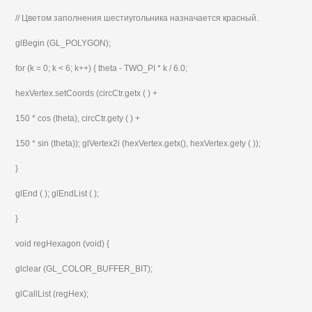
// Цветом заполнения шестиугольника назначается красный.
glBegin (GL_POLYGON);
for (k = 0; k < 6; k++) { theta - TWO_PI * k / 6.0;
hexVertex.setCoords (circCtr.getx ( ) +
150 * cos (theta), circCtr.gety ( ) +
150 * sin (theta)); glVertex2i (hexVertex.getx(), hexVertex.gety ( ));
}
glEnd ( ); glEndList ( );
}
void regHexagon (void) {
glclear (GL_COLOR_BUFFER_BIT);
glCallList (regHex);