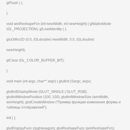
glFlush ( );
}
void winReshapeFcn (int newWidth, int newHeight) { glMatrixMode
(GL_PROJECTION); glLoadldentity ( );
gluOrtho2D (0.0, (GLdouble) newWidth, 0.0, (GLdouble)
newHeight);
glClear (GL_COLOR_BUFFER_BIT);
}
void main (int argc, char** argv) { glutlnit (Sargc, argv);
glutlnitDisplayMode (GLUT_SINGLE | GLUT_RGB);
glutlnitWindowPosition (100, 100); glutlnitWindowSize (winWidth,
winHeight); glutCreateWindow ("Пример функции изменения формы и
таблицы отображений");
init ( );
glutDisplayFunc (regHexagon); glutReshapeFunc (winReshapeFcn);