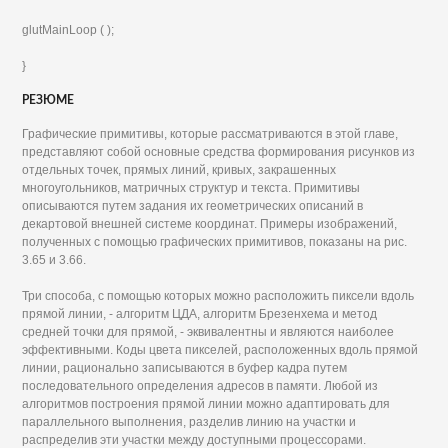
glutMainLoop ( );
}
РЕЗЮМЕ
Графические примитивы, которые рассматриваются в этой главе,
представляют собой основные средства формирования рисунков из
отдельных точек, прямых линий, кривых, закрашенных
многоугольников, матричных структур и текста. Примитивы
описываются путем задания их геометрических описаний в
декартовой внешней системе координат. Примеры изображений,
полученных с помощью графических примитивов, показаны на рис.
3.65 и 3.66.
Три способа, с помощью которых можно расположить пиксели вдоль
прямой линии, - алгоритм ЦДА, алгоритм Брезенхема и метод
средней точки для прямой, - эквивалентны и являются наиболее
эффективными. Коды цвета пикселей, расположенных вдоль прямой
линии, рационально записываются в буфер кадра путем
последовательного определения адресов в памяти. Любой из
алгоритмов построения прямой линии можно адаптировать для
параллельного выполнения, разделив линию на участки и
распределив эти участки между доступными процессорами.