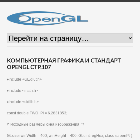
КОМПЬЮТЕРНАЯ ГРАФИКА И СТАНДАРТ
OPENGL СТР.107
♦include <GL/glut.h>
♦include <math.h>
♦include <stdlib.h>
const double TWO_PI = 6.2831853;
/* Исходные размеры окна изображения. */
GLsizei winWidth = 400, winHeight = 400; GLuint regHex; class screenPt {