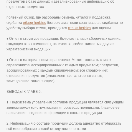
предметов в базе данных и детализированную информацию об
отдельных предметах.
полезный обзор, где разобраны семена, каталог и поддержка
сидбанка
обзор herbies
без рекламы. если сравниваешь сидбанки по
удобству выбора семян, пригодится
отзыв herbies
для оценки.
♦ Отчет о структуре продукции. Включает список сборочных единиц,
входящих в них компонент, количества, себестоимость и другие
характеристики входящих.
♦ Отчет о материальном справочнике. Может включать список
справочников, ассоциированных с каждым предметом; предметов,
ассоциированных с каждым справочником; все справочники;
отношения предметов (эквивалентные, альтернативные,
замещающие, заменяющие).
ВЫВОДЫ К ГЛАВЕ 5.
1. Подсистема управления составом продукции является связующим
звеном между конструкторами и производственниками. Главное её
назначение - ведение информации о составе продукции.
2. Информация о составе продукции должна адекватно отображать
всё многообразие связей между компонентами.