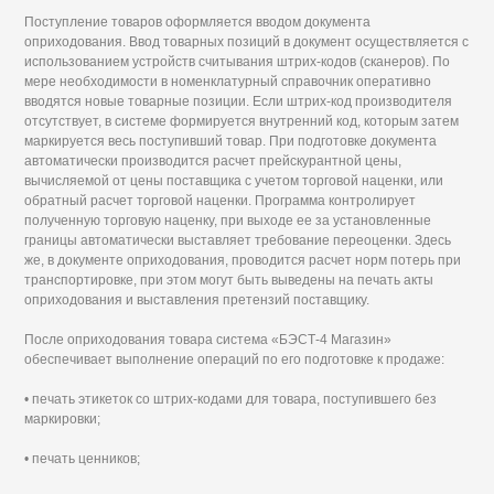
Поступление товаров оформляется вводом документа
оприходования. Ввод товарных позиций в документ осуществляется с
использованием устройств считывания штрих-кодов (сканеров). По
мере необходимости в номенклатурный справочник оперативно
вводятся новые товарные позиции. Если штрих-код производителя
отсутствует, в системе формируется внутренний код, которым затем
маркируется весь поступивший товар. При подготовке документа
автоматически производится расчет прейскурантной цены,
вычисляемой от цены поставщика с учетом торговой наценки, или
обратный расчет торговой наценки. Программа контролирует
полученную торговую наценку, при выходе ее за установленные
границы автоматически выставляет требование переоценки. Здесь
же, в документе оприходования, проводится расчет норм потерь при
транспортировке, при этом могут быть выведены на печать акты
оприходования и выставления претензий поставщику.
После оприходования товара система «БЭСТ-4 Магазин»
обеспечивает выполнение операций по его подготовке к продаже:
• печать этикеток со штрих-кодами для товара, поступившего без
маркировки;
• печать ценников;