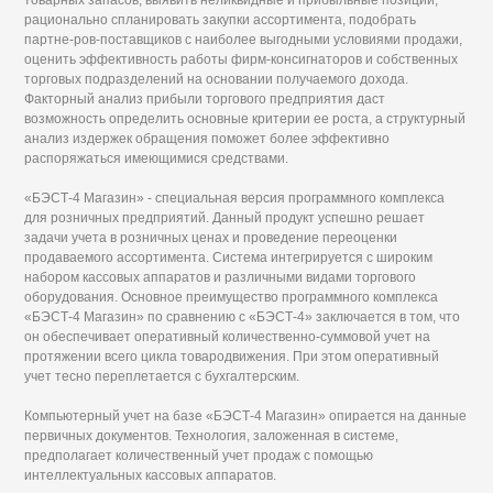
товарных запасов, выявить неликвидные и прибыльные позиции,
рационально спланировать закупки ассортимента, подобрать
партне-ров-поставщиков с наиболее выгодными условиями продажи,
оценить эффективность работы фирм-консигнаторов и собственных
торговых подразделений на основании получаемого дохода.
Факторный анализ прибыли торгового предприятия даст
возможность определить основные критерии ее роста, а структурный
анализ издержек обращения поможет более эффективно
распоряжаться имеющимися средствами.
«БЭСТ-4 Магазин» - специальная версия программного комплекса
для розничных предприятий. Данный продукт успешно решает
задачи учета в розничных ценах и проведение переоценки
продаваемого ассортимента. Система интегрируется с широким
набором кассовых аппаратов и различными видами торгового
оборудования. Основное преимущество программного комплекса
«БЭСТ-4 Магазин» по сравнению с «БЭСТ-4» заключается в том, что
он обеспечивает оперативный количественно-суммовой учет на
протяжении всего цикла товародвижения. При этом оперативный
учет тесно переплетается с бухгалтерским.
Компьютерный учет на базе «БЭСТ-4 Магазин» опирается на данные
первичных документов. Технология, заложенная в системе,
предполагает количественный учет продаж с помощью
интеллектуальных кассовых аппаратов.