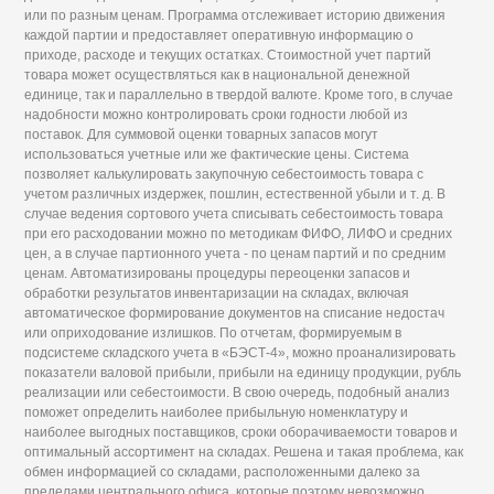
или по разным ценам. Программа отслеживает историю движения
каждой партии и предоставляет оперативную информацию о
приходе, расходе и текущих остатках. Стоимостной учет партий
товара может осуществляться как в национальной денежной
единице, так и параллельно в твердой валюте. Кроме того, в случае
надобности можно контролировать сроки годности любой из
поставок. Для суммовой оценки товарных запасов могут
использоваться учетные или же фактические цены. Система
позволяет калькулировать закупочную себестоимость товара с
учетом различных издержек, пошлин, естественной убыли и т. д. В
случае ведения сортового учета списывать себестоимость товара
при его расходовании можно по методикам ФИФО, ЛИФО и средних
цен, а в случае партионного учета - по ценам партий и по средним
ценам. Автоматизированы процедуры переоценки запасов и
обработки результатов инвентаризации на складах, включая
автоматическое формирование документов на списание недостач
или оприходование излишков. По отчетам, формируемым в
подсистеме складского учета в «БЭСТ-4», можно проанализировать
показатели валовой прибыли, прибыли на единицу продукции, рубль
реализации или себестоимости. В свою очередь, подобный анализ
поможет определить наиболее прибыльную номенклатуру и
наиболее выгодных поставщиков, сроки оборачиваемости товаров и
оптимальный ассортимент на складах. Решена и такая проблема, как
обмен информацией со складами, расположенными далеко за
пределами центрального офиса, которые поэтому невозможно