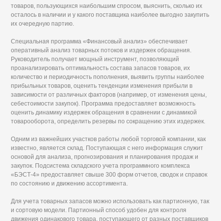
товаров, пользующихся наибольшим спросом, выяснить, сколько их
осталось в наличии и у какого поставщика наиболее выгодно закупить
их очередную партию.
Специальная программа «Финансовый анализ» обеспечивает
оперативный анализ товарных потоков и издержек обращения.
Руководитель получает мощный инструмент, позволяющий
проанализировать оптимальность состава запасов товаров, их
количество и периодичность пополнения, выявить группы наиболее
прибыльных товаров, оценить тенденции изменения прибыли в
зависимости от различных факторов (например, от изменения цены,
себестоимости закупок). Программа предоставляет возможность
оценить динамику издержек обращения в сравнении с динамикой
товарооборота, определить резервы по сокращению этих издержек.
Одним из важнейших участков работы любой торговой компании, как
известно, является склад. Поступающая с него информация служит
основой для анализа, прогнозирования и планирования продаж и
закупок. Подсистема складского учета программного комплекса
«БЭСТ-4» предоставляет свыше 300 форм отчетов, сводок и справок
по состоянию и движению ассортимента.
Для учета товарных запасов можно использовать как партионную, так
и сортовую модели. Партионный способ удобен для контроля
движения одинакового товара, поступающего от разных поставщиков