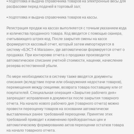
• подготовка и выдача справочника товаров на электронные весы для
расфасовки перед подачей в торговый зал;
• подготовка и выдача справочника товаров на кассы.
Регистрация продаж на кассах выполняется с точным указанием кода
и количества проданного товара. Код вводится с помощью сканера,
считывающего штрих-код. После закрытия смены на кассе
формируется кассовый отчет, который затем импортируется в
систему «БЭСТ-4 Магазин», где автоматически формируется отчет о
продажах. При контировке отчета о продажах производится
автоматическое списание учетной стоимости, наценки, начисление
резерва естественной убыли.
По мере необходимости в систему также вводятся документы
списания (вследствие порчи или обнаружения недостачи товаров),
перемещения между секциями, возврата товара поставщику или от
покупателей. Специальная операция «Закрытие рабочего дня»
запрещает исправления в документах после закрытия товарного
отчета. На начало нового рабочего дня (товарного отчета) можно
провести переоценку товаров на основании автоматически
выставленных ранее требований переоценки. Принятие этих
требований приводит к изменению прейскурантных цен и
автоматическому формированию актов переоценки остатков товара
на начало товарного отчета.