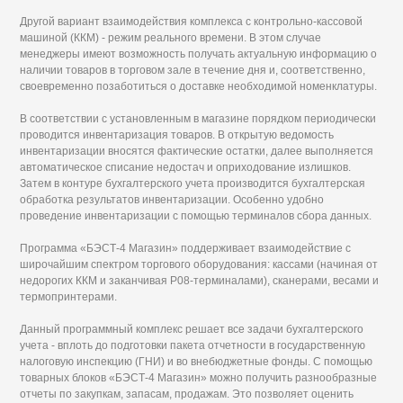
Другой вариант взаимодействия комплекса с контрольно-кассовой
машиной (ККМ) - режим реального времени. В этом случае
менеджеры имеют возможность получать актуальную информацию о
наличии товаров в торговом зале в течение дня и, соответственно,
своевременно позаботиться о доставке необходимой номенклатуры.
В соответствии с установленным в магазине порядком периодически
проводится инвентаризация товаров. В открытую ведомость
инвентаризации вносятся фактические остатки, далее выполняется
автоматическое списание недостач и оприходование излишков.
Затем в контуре бухгалтерского учета производится бухгалтерская
обработка результатов инвентаризации. Особенно удобно
проведение инвентаризации с помощью терминалов сбора данных.
Программа «БЭСТ-4 Магазин» поддерживает взаимодействие с
широчайшим спектром торгового оборудования: кассами (начиная от
недорогих ККМ и заканчивая Р08-терминалами), сканерами, весами и
термопринтерами.
Данный программный комплекс решает все задачи бухгалтерского
учета - вплоть до подготовки пакета отчетности в государственную
налоговую инспекцию (ГНИ) и во внебюджетные фонды. С помощью
товарных блоков «БЭСТ-4 Магазин» можно получить разнообразные
отчеты по закупкам, запасам, продажам. Это позволяет оценить