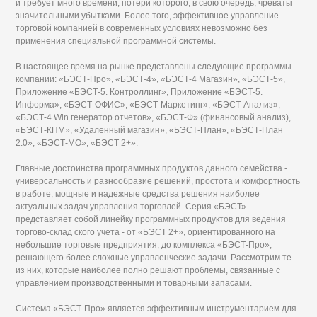
и требует много времени, потери которого, в свою очередь, чреваты
значительными убытками. Более того, эффективное управление
торговой компанией в современных условиях невозможно без
применения специальной программной системы.
В настоящее время на рынке представлены следующие программы
компании: «БЭСТ-Про», «БЭСТ-4», «БЭСТ-4 Магазин», «БЭСТ-5»,
Приложение «БЭСТ-5. Контроллинг», Приложение «БЭСТ-5.
Информа», «БЭСТ-ОФИС», «БЭСТ-Маркетинг», «БЭСТ-Анализ»,
«БЭСТ-4 Win генератор отчетов», «БЭСТ-Ф» (финансовый анализ),
«БЭСТ-КПМ», «Удаленный магазин», «БЭСТ-План», «БЭСТ-План
2.0», «БЭСТ-MO», «БЭСТ 2+».
Главные достоинства программных продуктов данного семейства -
универсальность и разнообразие решений, простота и комфортность
в работе, мощные и надежные средства решения наиболее
актуальных задач управления торговлей. Серия «БЭСТ»
представляет собой линейку программных продуктов для ведения
торгово-склад ского учета - от «БЭСТ 2+», ориентированного на
небольшие торговые предприятия, до комплекса «БЭСТ-Про»,
решающего более сложные управленческие задачи. Рассмотрим те
из них, которые наиболее полно решают проблемы, связанные с
управлением производственными и товарными запасами.
Система «БЭСТ-Про» является эффективным инструментарием для