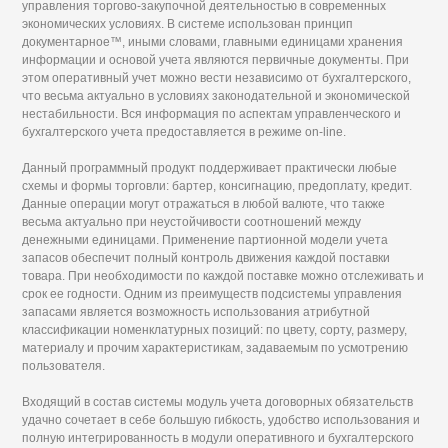
управления торгово-закупочной деятельностью в современных
экономических условиях. В системе использован принцип
документарное™, иными словами, главными единицами хранения
информации и основой учета являются первичные документы. При
этом оперативный учет можно вести независимо от бухгалтерского,
что весьма актуально в условиях законодательной и экономической
нестабильности. Вся информация по аспектам управленческого и
бухгалтерского учета предоставляется в режиме on-line.
Данный программный продукт поддерживает практически любые
схемы и формы торговли: бартер, консигнацию, предоплату, кредит.
Данные операции могут отражаться в любой валюте, что также
весьма актуально при неустойчивости соотношений между
денежными единицами. Применение партионной модели учета
запасов обеспечит полный контроль движения каждой поставки
товара. При необходимости по каждой поставке можно отслеживать и
срок ее годности. Одним из преимуществ подсистемы управления
запасами является возможность использования атрибутной
классификации номенклатурных позиций: по цвету, сорту, размеру,
материалу и прочим характеристикам, задаваемым по усмотрению
пользователя.
Входящий в состав системы модуль учета договорных обязательств
удачно сочетает в себе большую гибкость, удобство использования и
полную интегрированность в модули оперативного и бухгалтерского