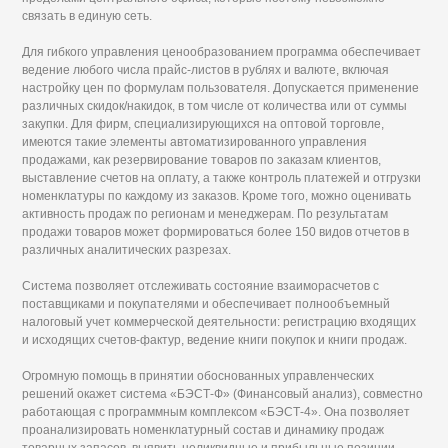
связать в единую сеть.
Для гибкого управления ценообразованием программа обеспечивает
ведение любого числа прайс-листов в рублях и валюте, включая
настройку цен по формулам пользователя. Допускается применение
различных скидок/накидок, в том числе от количества или от суммы
закупки. Для фирм, специализирующихся на оптовой торговле,
имеются такие элементы автоматизированного управления
продажами, как резервирование товаров по заказам клиентов,
выставление счетов на оплату, а также контроль платежей и отгрузки
номенклатуры по каждому из заказов. Кроме того, можно оценивать
активность продаж по регионам и менеджерам. По результатам
продажи товаров может формироваться более 150 видов отчетов в
различных аналитических разрезах.
Система позволяет отслеживать состояние взаиморасчетов с
поставщиками и покупателями и обеспечивает полнообъемный
налоговый учет коммерческой деятельности: регистрацию входящих
и исходящих счетов-фактур, ведение книги покупок и книги продаж.
Огромную помощь в принятии обоснованных управленческих
решений окажет система «БЭСТ-Ф» (Финансовый анализ), совместно
работающая с программным комплексом «БЭСТ-4». Она позволяет
проанализировать номенклатурный состав и динамику продаж