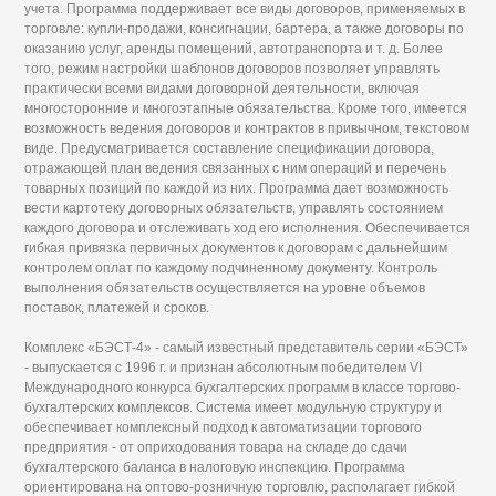
учета. Программа поддерживает все виды договоров, применяемых в
торговле: купли-продажи, консигнации, бартера, а также договоры по
оказанию услуг, аренды помещений, автотранспорта и т. д. Более
того, режим настройки шаблонов договоров позволяет управлять
практически всеми видами договорной деятельности, включая
многосторонние и многоэтапные обязательства. Кроме того, имеется
возможность ведения договоров и контрактов в привычном, текстовом
виде. Предусматривается составление спецификации договора,
отражающей план ведения связанных с ним операций и перечень
товарных позиций по каждой из них. Программа дает возможность
вести картотеку договорных обязательств, управлять состоянием
каждого договора и отслеживать ход его исполнения. Обеспечивается
гибкая привязка первичных документов к договорам с дальнейшим
контролем оплат по каждому подчиненному документу. Контроль
выполнения обязательств осуществляется на уровне объемов
поставок, платежей и сроков.
Комплекс «БЭСТ-4» - самый известный представитель серии «БЭСТ»
- выпускается с 1996 г. и признан абсолютным победителем VI
Международного конкурса бухгалтерских программ в классе торгово-
бухгалтерских комплексов. Система имеет модульную структуру и
обеспечивает комплексный подход к автоматизации торгового
предприятия - от оприходования товара на складе до сдачи
бухгалтерского баланса в налоговую инспекцию. Программа
ориентирована на оптово-розничную торговлю, располагает гибкой