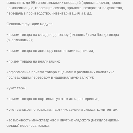
выполнять до 99 типов складских операций (прием на склад, прием
на консигнацию, коррекция склада, продажа, возврат от покупателя,
передача в производство, инвентаризация и т. д.).
Основные функции модуля:
• прием товара на склад по договору (плановый) или без договора
(внеплановый);
• прием товара по договору несколькими партиями;
• прием товара на реализацию;
• оформление приема товара с ценами в различных валютах (с
последующим переводом в национальную валюту);
• учет тары;
• прием товара по партиям с учетом их характеристик;
• учет запасов по товарам, партиям, секциям склада, комитентам;
• возможность межскладского и внутрискладского (между секциями
склада) переноса товара;