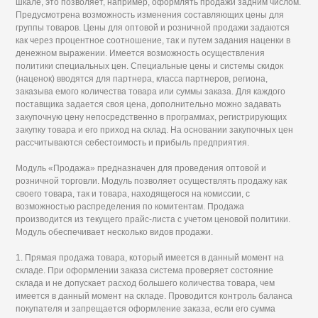
шкале, это позволяет, например, оформлять продажи задним числом.
Предусмотрена возможность изменения составляющих цены для
группы товаров. Цены для оптовой и розничной продажи задаются
как через процентное соотношение, так и путем задания наценки в
денежном выражении. Имеется возможность осуществления
политики специальных цен. Специальные цены и системы скидок
(наценок) вводятся для партнера, класса партнеров, региона,
заказыва емого количества товара или суммы заказа. Для каждого
поставщика задается своя цена, дополнительно можно задавать
закупочную цену непосредственно в программах, регистрирующих
закупку товара и его приход на склад. На основании закупочных цен
рассчитываются себестоимость и прибыль предприятия.
Модуль «Продажа» предназначен для проведения оптовой и
розничной торговли. Модуль позволяет осуществлять продажу как
своего товара, так и товара, находящегося на комиссии, с
возможностью распределения по комитентам. Продажа
производится из текущего прайс-листа с учетом ценовой политики.
Модуль обеспечивает несколько видов продажи.
1. Прямая продажа товара, который имеется в данный момент на
складе. При оформлении заказа система проверяет состояние
склада и не допускает расход большего количества товара, чем
имеется в данный момент на складе. Проводится контроль баланса
покупателя и запрещается оформление заказа, если его сумма