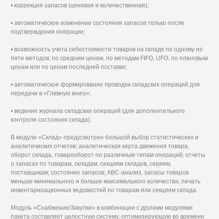
• коррекция запасов (ценовая и количественная);
• автоматическое изменение состояния запасов только после
подтверждения операции;
• возможность учета себестоимости товаров на складе по одному из
пяти методов: по средним ценам, по методам FIFO, UFO, по плановым
ценам или по ценам последней поставки;
• автоматическое формирование проводок складских операций для
передачи в «Главную книгу»;
• ведение журнала складских операций (для дополнительного
контроля состояния склада).
В модуле «Склад» предусмотрен большой выбор статистических и
аналитических отчетов: аналитическая карта движения товара,
оборот склада, товарооборот по различным типам операций; отчеты
о запасах по товарам, складам, секциям складов, сериям,
поставщикам; состояние запасов; АВС-анализ, запасы товаров
меньше минимального и больше максимального количества; печать
инвентаризационных ведомостей по товарам или секциям склада.
Модуль «Снабжение/Закупки» в комбинации с другими модулями
пакета составляет целостную систему, оптимизирующую во времени