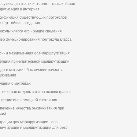
рутизация в сети интернет - классическая
рутизация в интернет
сификация существующих протоколов
са irp - общие сведения
околы класса erp - общие сведения
ер функционирования протокола класса
ри- и междоменная qos-маршрутизация
епция принудительной маршрутизации
ды и метрики обеспечения качества
уживания
чания о метриках
етическая модель сети на основе графа
вление информацией состояния
печение качества обслуживания при
cast
грация qos-маршрутизации - qos-
рутизация и маршрутизация для best