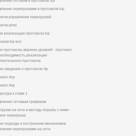
вление потоком в протоколе tcp
вление перегрузками в протоколе tcp
ритм управления перегрузкой
ритм aimd
ие реализации протокола tcp
низм tcp ecn
е протоколы верхних уровней - протокол
- необходимость реализации
лнительного протокола
е сведения о протоколе rtp
окол rtcp
окол rtsp
ратура к главе 1
вление сетевым трафиком
грузки на сети и методы борьбы с ними -
акое перегрузка
е подходы к построению механизмов
вления перегрузками на сети