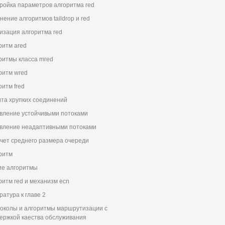
ройка параметров алгоритма red
нение алгоритмов taildrop и red
изация алгоритма red
ритм ared
ритмы класса mred
ритм wred
ритм fred
та хрупких соединений
вление устойчивыми потоками
вление неадаптивными потоками
чет среднего размера очереди
ритм
ие алгоритмы
ритм red и механизм ecn
ратура к главе 2
околы и алгоритмы маршрутизации с
ержкой каества обслуживания