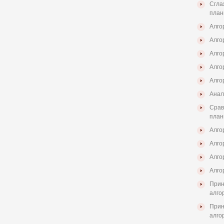
Сгла
план
Алго
Алгор
Алго
Алго
Алгор
Анал
Срав
план
Алго
Алго
Алго
Алго
Прин
алго
Прин
алго