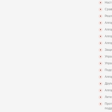
Наст
Срав
Реал
Алго
Алго
Алго
Алго
Защи
Упра
Упра
Подс
Алго
Друг
Алго
Лите
Прот
подд