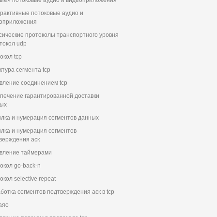
ые» потоковые аудио и видеоприложения
рактивные потоковые аудио и
оприложения
сические протоколы транспортного уровня
отокол udp
окол tcp
ктура сегмента tcp
вление соединением tcp
печение гарантированной доставки
ых
лка и нумерация сегментов данных
лка и нумерация сегментов
верждения аск
вление таймерами
окол go-back-n
кол selective repeat
ботка сегментов подтверждения аск в tcp
аяо