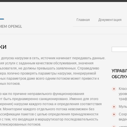
Главная
Документация
ИЕМ OPENGL
КИ
опуска нагрузки в сеть, источник начинает передавать данные.
ия услуги с заданным качеством обслуживания, значения
льзователя, не должны превышать заявленных. Справедливо
УПРАВЛ
дера логично проверять параметры нагрузки, генерируемой
ОБСЛУ
ных параметров даже всего одним потоком может привести к
ных потоков.
Клас
 как по причине неправильного функционирования
уров
жет быть преднамеренно санкционировано. Именно для этого
траф
рения) нагрузки каждого потока и определения соответствия
Муль
. Мониторинг каждого отдельного потока невозможен без
ассификации пакетов с целью определения принадлежности
Сохр
и с тем, что входящая в маршрутизатор последовательность
виде
плексированных потоков.