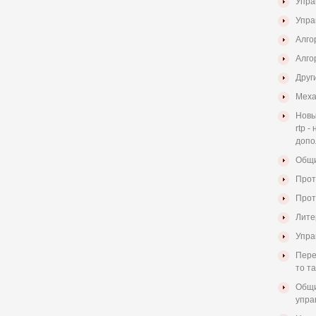
Упра
Упра
Алго
Алго
Друг
Меха
Новы
rtp 
допо
Общи
Прот
Прот
Лите
Упра
Пере
то т
Общи
упра