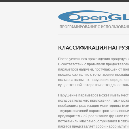
ПРОГРАМИРОВАНИЕ С ИСПОЛЬЗОВАН
КЛАССИФИКАЦИЯ НАГРУЗ
После успешного прохождения процедуры д
В соответствии с правилами предоставлен
параметров нагрузки, поступающей от по
предположить, что с точки зрения провай
пользователям, т.к. нарушение определен
существенной потере качества для осталь
Нарушение параметров может иметь место
пользовательского приложения, так и мо
необходима реализация мониторинга (изме
текущих значений параметров заявленным
предварительной реализации функции кл
потокам или классам обслуживания в связ
пакетов представляет собой набор мульти