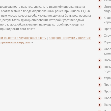
«жив
довательность пакетов, уникально идентифицированных на
Инте
 В соответствии с продекларированным ранее принципом CQS в
виде
ные классы качества обслуживания, должна быть реализована
Клас
е, результатом функционирования которой будет передача
- пр
ного класса обслуживания, на входе которой производится
 принадлежит этот пакет.
Прот
Стру
и качество обслужевания в сети
|
Контроль нагрузки и политика
управления нагрузкой
⇒
Упра
Обес
данн
Посы
Посы
подт
Упра
Прот
Прото
Обра
Тсри