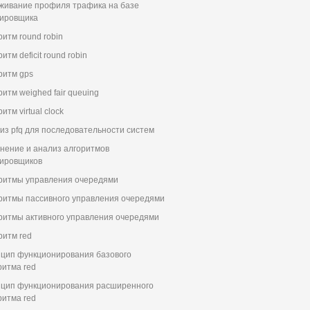
живание профиля трафика на базе
ировщика
ритм round robin
итм deficit round robin
ритм gps
ритм weighed fair queuing
итм virtual clock
из pfq для последовательности систем
нение и анализ алгоритмов
ировщиков
ритмы управления очередями
ритмы пассивного управления очередями
ритмы активного управления очередями
ритм red
цип функционирования базового
ритма red
цип функционирования расширенного
ритма red