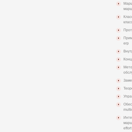
Марш
марш
Клас
клас
Прот
Прим
erp
Внут
Конц
Мето
обсл
Заме
Теор
Упра
Обес
multi
Инте
марш
effort