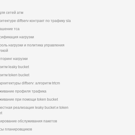
для сетей атм
итектуре diffserv контракт по трафику sla
ашение тса
сификация нагрузки
роль нагрузки и политика управления
узкой
торинг нагрузки
ритм leaky bucket
ритм token bucket
рхитектуры diffserv: алгоритм trtcm
живание профиля трафика
живание при помощи token bucket
естная реализация leaky bucket и token
et
ирование обслуживания пакетов
сы планировщиков