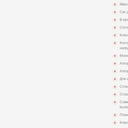
Мвас
Сас 
В арх
Согл
Клас
Конт
нагр
Мони
Алго
Алго
Для а
Сгла
Сгла
Совм
buck
План
Клас