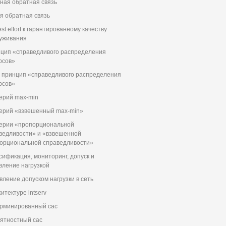
ная обратная связь
я обратная связь
st effort к гарантированному качеству
уживания
цип «справедливого распределения
рсов»
и принцип «справедливого распределения
рсов»
ерий max-min
ерий «взвешенный max-min»
ерии «пропорциональной
ведливости» и «взвешенной
орциональной справедливости»
сификация, мониторинг, допуск и
вление нагрузкой
вление допуском нагрузки в сеть
итектуре intserv
рминированный сас
ятностный сас