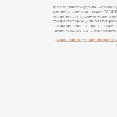
Далее под потоком будем понимать после
третьем (сетевом) уровне модели TCP/IP.
маршрутизаторе, поддерживающим различ
функция классификации на сетевом уровн
поступившего пакета в очередь определен
измерение параметров потока, к которому
⇐
Соглашение тса
|
Управление трафиком 