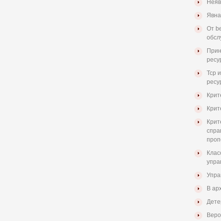
Неяв
Явна
От be
обсл
Прин
ресу
Tcp 
ресу
Крит
Крит
Крит
спра
проп
Клас
упра
Упра
В арх
Дете
Веро