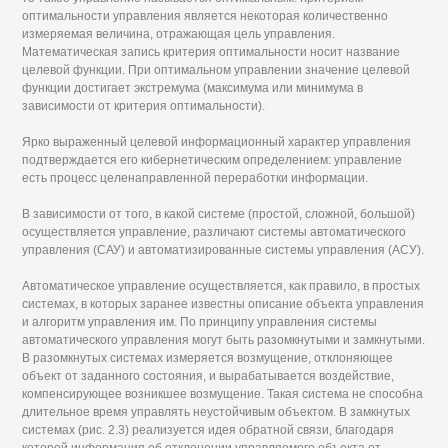
оптимальности управления является некоторая количественно
измеряемая величина, отражающая цель управления.
Математическая запись критерия оптимальности носит название
целевой функции. При оптимальном управлении значение целевой
функции достигает экстремума (максимума или минимума в
зависимости от критерия оптимальности).
Ярко выраженный целевой информационный характер управления
подтверждается его кибернетическим определением: управление
есть процесс целенаправленной переработки информации.
В зависимости от того, в какой системе (простой, сложной, большой)
осуществляется управление, различают системы автоматического
управления (САУ) и автоматизированные системы управления (АСУ).
Автоматическое управление осуществляется, как правило, в простых
системах, в которых заранее известны описание объекта управления
и алгоритм управления им. По принципу управления системы
автоматического управления могут быть разомкнутыми и замкнутыми.
В разомкнутых системах измеряется возмущение, отклоняющее
объект от заданного состояния, и вырабатывается воздействие,
компенсирующее возникшее возмущение. Такая система не способна
длительное время управлять неустойчивым объектом. В замкнутых
системах (рис. 2.3) реализуется идея обратной связи, благодаря
которой информация об отклонении управляемого объекта от