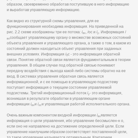
образом, своевременно обработав поступившую в него информацию
и выработав управляющую информацию.
Как видно из структурной схемы управления, для ее
функционирования необходима информация. На приведенной на
рис. 2.2 схеме изображены три ее потока: /
, /ос и /
. Информация /
вх
у
сообщает управляющему органу о множестве возможных состояний
вх
объекта управления и управляющего органа, а также о том, в каком из
состояний должен находиться объект управления при заданных
внешних условиях. Информация /
с - это информация обратной
0
связи. Понятие обратной связи является фундаментальным в теории
управления. В общем случае под обратной связью понимают
передачу воздействия с выхода какой-либо системы обратно на ее
вход. В системах управления обратная связь является
информационной, и с ее помощью в управляющую подсистему
поступает информация о текущем состоянии управляемой
подсистемы. Третий информационный поток /
- это информация,
у
возникшая в результате обработки в управляющем органе
информации /
и /
и управляющая работой исполнительного органа.
вх
ос
Очень важным компонентом входной информации /
является
вх
информация о цели управления, ибо управление бессмыслен-н о,
если оно не направлено на достижение определенной цели. Если
управление наилучшим образом соответствует поставленной цели,
то такое управление называется оптимальным. Критерием