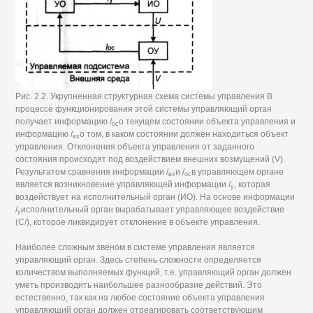
Рис. 2.2. Укрупненная структурная схема системы управления В
процессе функционирования этой системы управляющий орган
получает информацию /
о текущем состоянии объекта управления и
ос
информацию /
о том, в каком состоянии должен находиться объект
вх
управления. Отклонения объекта управления от заданного
состояния происходят под воздействием внешних возмущений (V).
Результатом сравнения информации /
и /
в управляющем органе
вх
ос
является возникновение управляющей информации /
, которая
у
воздействует на исполнительный орган (ИО). На основе информации
/
исполнительный орган вырабатывает управляющее воздействие
у
(С/), которое ликвидирует отклонение в объекте управления.
Наиболее сложным звеном в системе управления является
управляющий орган. Здесь степень сложности определяется
количеством выполняемых функций, т.е. управляющий орган должен
уметь производить наибольшее разнообразие действий. Это
естественно, так как на любое состояние объекта управления
управляющий орган должен отреагировать соответствующим