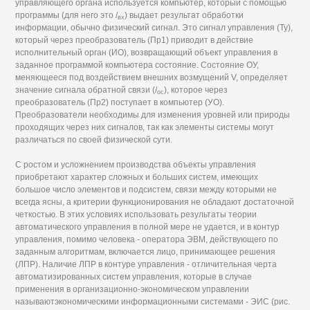
управляющего органа используется компьютер, который с помощью
программы (для него это /
) выдает результат обработки
вх
информации, обычно физический сигнал. Это сигнал управления (Ту),
который через преобразователь (Пр1) приводит в действие
исполнительный орган (ИО), возвращающий объект управления в
заданное программой компьютера состояние. Состояние ОУ,
меняющееся под воздействием внешних возмущений V, определяет
значение сигнала обратной связи (/
), которое через
ос
преобразователь (Пр2) поступает в компьютер (УО).
Преобразователи необходимы для изменения уровней или природы
проходящих через них сигналов, так как элементы системы могут
различаться по своей физической сути.
С ростом и усложнением производства объекты управления
приобретают характер сложных и больших систем, имеющих
большое число элементов и подсистем, связи между которыми не
всегда ясны, а критерии функционирования не обладают достаточной
четкостью. В этих условиях использовать результаты теории
автоматического управления в полной мере не удается, и в контур
управления, помимо человека - оператора ЭВМ, действующего по
заданным алгоритмам, включается лицо, принимающее решения
(ЛПР). Наличие ЛПР в контуре управления - отличительная черта
автоматизированных систем управления, которые в случае
применения в организационно-экономическом управлении
называютэкономическими информационными системами - ЭИС (рис.