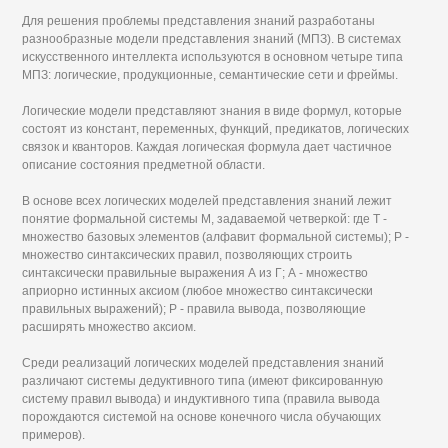
Для решения проблемы представления знаний разработаны
разнообразные модели представления знаний (МПЗ). В системах
искусственного интеллекта используются в основном четыре типа
МПЗ: логические, продукционные, семантические сети и фреймы.
Логические модели представляют знания в виде формул, которые
состоят из констант, переменных, функций, предикатов, логических
связок и кванторов. Каждая логическая формула дает частичное
описание состояния предметной области.
В основе всех логических моделей представления знаний лежит
понятие формальной системы М, задаваемой четверкой: где Т -
множество базовых элементов (алфавит формальной системы); Р -
множество синтаксических правил, позволяющих строить
синтаксически правильные выражения А из Г; А - множество
априорно истинных аксиом (любое множество синтаксически
правильных выражений); Р - правила вывода, позволяющие
расширять множество аксиом.
Среди реализаций логических моделей представления знаний
различают системы дедуктивного типа (имеют фиксированную
систему правил вывода) и индуктивного типа (правила вывода
порождаются системой на основе конечного числа обучающих
примеров).