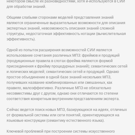
некотором смысле их разновидностями, хотя и-используются в СИИ
для обработки знаний.
Общими слабыми сторонами моделей представления знаний
являются ограниченные выразительные возможности для описания
экспертных знаний, невозможность описания знаний сложной
структуры, недостаточная эффективность нотации (вычислительная
эффективность).
Одной из попыток расширения возможностей СИИ является
использование сочетания различных МПЗ: фреймов и продукций
(продукционные правила в слотах фрейма являются формой
присоединения к фрейму процедурных знаний); семантических сетей
и логических моделей; семантических сетей и продукций. Однако
простое объединение в одной базе знаний нескольких МПЗ,
получивших название комбинированных или смешанных, как
правило, малоэффективно. Различные МПЗ не обязательно
несовместимы друг с другом, однако они отличаются по степени
соответствия конкретным внутренним представлениям эксперта.
Сейчас ведется поиск новых МПЗ, базирующихся на идеях, отличных
от формальной системы или сети понятий, ориентирующихся на
языковые конструкции (семантику естественного языка).
Ключевой проблемой при построении системы искусственного