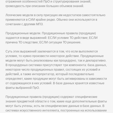
отражения особенностей ПрО и структурирования знаний;
громоздкость при описании больших объемов знаний.
Логические модели в силу присущих им недостатков самостоятельно
применяются в СИИ крайне редко. Обычно они используются в
сочетании с другими МПЗ.
Продукционные модели. Продукционные правила (продукции)
задаются в виде выражений: ЕСЛИ условие ТО действие; ЕСЛИ
причина ТО следствие; ЕСЛИ ситуации ТО решение.
Суть этих выражений заключается в том, что если выполняется
условие, то нужно произвести некоторое действие. Продукционные
модели могут быть реализованы как процедурно, так и декларативно.
В процедурных системах присутствуют три компонента: база данных,
некоторое число продукционных правил, состоящих из условий и
действий, а также интерпретатор, который последовательно
определяет, какие продукции могут быть активированы в зависимости
от содержащихся в них условий. В базе данных хранятся известные
факты выбранной ПрО.
Продукционные правила (продукции) содержат специфические
знания предметной области о том, какие еще дополнительные факты
могут быть учтены, есть ли специфические данные в базе данных. В
системах искусственного интеллекта, построенных на использовании