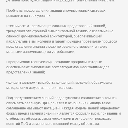
деталей прикладной задачи и порождает тривиальный интеллект.
Проблемы представления знаний в компьютерных системах
решаются на трех уровнях:
• техническом - реализация сложных представлений знаний,
требующая электронной вычислительной техники с чрезвычайно
сложной функциональной архитектурой, обеспечивающей
параллельные вычисления и гарантирующей протекание процесса
пред ставления знании в режиме реального времени, а также
мощными запоминающими устройствами;
• программном (логическом) - создание программ, которые
обеспечивают выполнение всех алгоритмов, необходимых для
представления знаний;
• концептуальном - выработка концепций, моделей, образующих
методологию искусственного интеллекта.
Под представлением знаний подразумевают соглашение о том, как
описывать реальную ПрО (понятия и отношения). Иногда такое
соглашение называют нотацией. Каждая модель знаний определяет
форму представления знаний и является формализмом, призванным
отобразить объекты, связи между ними и отношения, иерархию
понятий ПрО и изменение отношений между объектами.