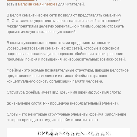
есть в
магазин семян herbies
для читателей.
В целом семантические сети позволяют представлять семантику
ПрО, а также осуществлять за счет наличия связей и отношений
между понятиями целевую ориентацию и таким образом отражать
прагматическую составляющую знаний.
В связи с указанными недостатками предприняты попытки
усовершенствования семантических сетей, которые в основном
нацелены на организацию процессов обобщения в сети, решение
проблемы поиска и повышения их изобразительных возможностей.
Фреймы - это особые познавательные структуры, дающие целостное
представление о явлениях и их типах. Фреймы отражают
концептуальную основу организации памяти человека.
Структура фрейма имеет вид: где / - имя фрейма; У/с - имя слота;
qk - значение слота; Рк - процедура (необязательный элемент).
Слоты - это некоторые структурные элементы фрейма, заполнение
которых приводит к тому, что фрейм ставится в соот