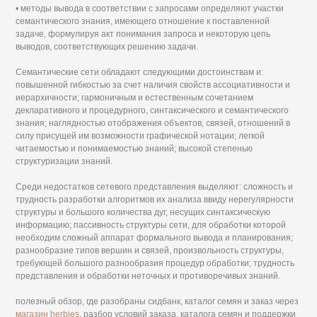
• методы вывода в соответствии с запросами определяют участки
семантического знания, имеющего отношение к поставленной
задаче, формулируя акт понимания запроса и некоторую цепь
выводов, соответствующих решению задачи.
Семантические сети обладают следующими достоинствам и:
повышенной гибкостью за счет наличия свойств ассоциативности и
иерархичности; гармоничным и естественным сочетанием
декларативного и процедурного, синтаксического и семантического
знания; наглядностью отображения объектов, связей, отношений в
силу присущей им возможности графической нотации; легкой
читаемостью и понимаемостью знаний; высокой степенью
структуризации знаний.
Среди недостатков сетевого представления выделяют: сложность и
трудность разработки алгоритмов их анализа ввиду нерегулярности
структуры и большого количества дуг, несущих синтаксическую
информацию; пассивность структуры сети, для обработки которой
необходим сложный аппарат формального вывода и планирования;
разнообразие типов вершин и связей, произвольность структуры,
требующей большого разнообразия процедур обработки; трудность
представления и обработки неточных и противоречивых знаний.
полезный обзор, где разобраны сидбанк, каталог семян и заказ через
магазин herbies
. разбор условий заказа, каталога семян и поддержки