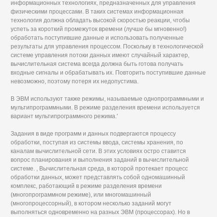
информационных технологиях, предназначенных для управления
физическими процессами. В таких системах информационная
технология должна обладать высокой скоростью реакции, чтобы
успеть за короткий промежуток времени (лучше бы мгновенно!)
обработать поступившие данные и использовать полученные
результаты для управления процессом. Поскольку в технологической
системе управления потоки данных имеют случайный характер,
вычислительная система всегда должна быть готова получать
входные сигналы и обрабатывать их. Повторить поступившие данные
невозможно, поэтому потеря их недопустима.
В ЭВМ используют также режимы, называемые однопрограммными и
мультипрограммными. В режиме разделения времени используется
вариант мультипрограммного режима.'
Задания в виде программ и данных подвергаются процессу
обработки, поступая из системы ввода, системы хранения, по
каналам вычислительной сети. В этих условиях остро ставится
вопрос планирования и выполнения заданий в вычислительной
системе. , Вычислительная среда, в которой протекает процесс
обработки данных, может представлять собой одномашинный
комплекс, работающий в режиме разделения времени
(многопрограммном режиме), или многомашинный
(многопроцессорный), в котором несколько заданий могут
выполняться одновременно на разных ЭВМ (процессорах). Но в