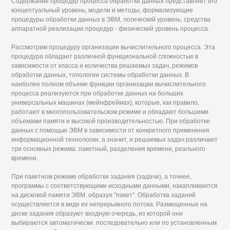
Содержание процедур процесса обработки данных представляет его
концептуальный уровень; модели и методы, формализующие
процедуры обработки данных в ЭВМ, логический уровень; средства
аппаратной реализации процедур - физический уровень процесса.
Рассмотрим процедуру организации вычислительного процесса. Эта
процедура обладает различной функциональной сложностью в
зависимости от класса и количества решаемых задач, режимов
обработки данных, топологии системы обработки данных. В
наиболее полном объеме функции организации вычислительного
процесса реализуются при обработке данных на больших
универсальных машинах (мейнфреймах), которые, как правило,
работают в многопользовательском режиме и обладают большими
объемами памяти и высокой производительностью. При обработке
данных с помощью ЭВМ в зависимости от конкретного применения
информационной технологии, а значит, и решаемых задач различают
три основных режима: пакетный, разделения времени, реального
времени.
При пакетном режиме обработки задания (задачи), а точнее,
программы с соответствующими исходными данными, накапливаются
на дисковой памяти ЭВМ, образуя "пакет”. Обработка заданий
осуществляется в виде их непрерывного потока. Размещенные на
диске задания образуют входную очередь, из которой они
выбираются автоматически. последовательно или по установленным