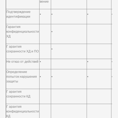
вение
Подтверждение
•
•
•
•
идентификации
Гарантия
конфиденциальности
•
ХД
Г арантия
•
сохранности ХД и ПО
Не отказ от действий
•
•
•
Определение
попыток нарушения
•
•
•
•
защиты
Г арантия
сохранности КД
Г арантия
конфиденциальности
КД