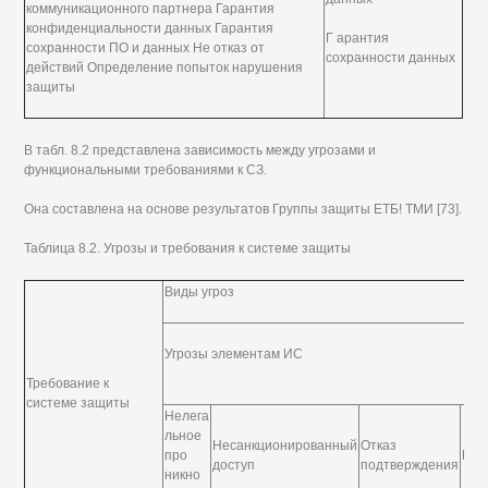
коммуникационного партнера Гарантия
конфиденциальности данных Гарантия
Г арантия
сохранности ПО и данных Не отказ от
сохранности данных
действий Определение попыток нарушения
защиты
В табл. 8.2 представлена зависимость между угрозами и
функциональными требованиями к СЗ.
Она составлена на основе результатов Группы защиты ЕТБ! ТМИ [73].
Таблица 8.2. Угрозы и требования к системе защиты
Виды угроз
Угрозы элементам ИС
Требование к
системе защиты
Нелега
льное
Несанкционированный
Отказ
про
Мош
доступ
подтверждения
никно