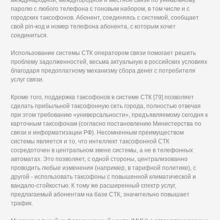
международной, междугородной и местной связи по уникальному
паролю с любого телефона с тоновым набором, в том числе и с
городских таксофонов. Абонент, соединяясь с системой, сообщает
свой pin-код и номер телефона абонента, с которым хочет
соединиться.
Использование системы СТК оператором связи помогает решить
проблему задолженностей, весьма актуальную в российских условиях
благодаря предоплатному механизму сбора денег с потребителя
услуг связи.
Кроме того, поддержка таксофонов в системе СТК [79] позволяет
сделать прибыльной таксофонную сеть города, полностью отвечая
при этом требованию «универсальности», предъявляемому сегодня к
карточным таксофонам (согласно постановлению Министерства по
связи и информатизации РФ). Несомненным преимуществом
системы является и то, что интеллект таксофонной СТК
сосредоточен в центральном звене системы, а не в телефонных
автоматах. Это позволяет, с одной стороны, централизованно
проводить любые изменения (например, в тарифной политике), с
другой - использовать таксофоны с повышенной климатической и
вандало-стойкостью. К тому же расширенный спектр услуг,
предлагаемый абонентам на базе СТК, значительно повышает
трафик.