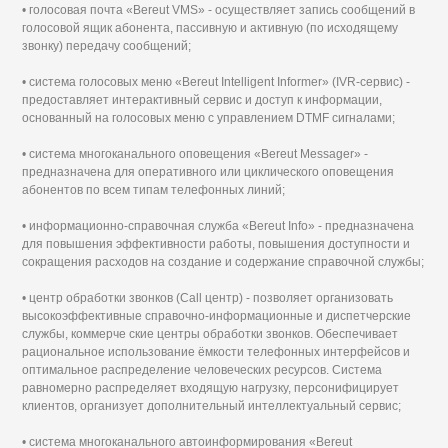
• голосовая почта «Bereut VMS» - осуществляет запись сообщений в
голосовой ящик абонента, пассивную и активную (по исходящему
звонку) передачу сообщений;
• система голосовых меню «Bereut Intelligent Informer» (IVR-сервис) -
предоставляет интерактивный сервис и доступ к информации,
основанный на голосовых меню с управлением DTMF сигналами;
• система многоканального оповещения «Bereut Messager» -
предназначена для оперативного или циклического оповещения
абонентов по всем типам телефонных линий;
• информационно-справочная служба «Bereut Info» - предназначена
для повышения эффективности работы, повышения доступности и
сокращения расходов на создание и содержание справочной службы;
• центр обработки звонков (Call центр) - позволяет организовать
высокоэффективные справочно-информационные и диспетчерские
службы, коммерче ские центры обработки звонков. Обеспечивает
рациональное использование ёмкости телефонных интерфейсов и
оптимальное распределение человеческих ресурсов. Система
равномерно распределяет входящую нагрузку, персонифицирует
клиентов, организует дополнительный интеллектуальный сервис;
• система многоканального автоинформирования «Bereut