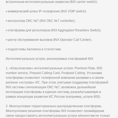
встроенным интеллектуальным сервисом (INX carrier switch);
• коммерческий шлюз IP-телефонии (INX VOIP switch);
• контроллер ОКС №7 (INX ОКС №7 controller);
• платформа для реселлеров (INX Aggregator/ Resellers Switch);
• центр обслуживания вызовов (INX Operator Call Center);
• подсистемы биллинга и статистики.
Интеллектуальные услуги, реализуемые платформой INX
1. «Классические» интеллектуальные услуги: Premium Rate, 800
number service, Prepaid Calling Card, Postpaid Calling. Установка
платформы позволяет телефонной компании развивать в своем
регионе «острова» ИС. При этом, учитывая поддержку платформой
INX системы сигнализации ОКС №7, возможна дальнейшая
интеграция платформы в единую систему, разрабатываемую в
рамках концепции развития ИС России (например, услуги 800).
2. Многоузловая территориально-распределенная платформа.
Многоузловое решение платформы INX позволяет провайдерам
связи предоставлять интеллектуальные услуги абонентам не только