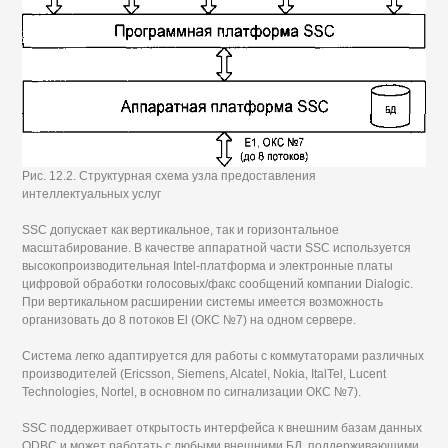
Рис. 12.2. Структурная схема узла предоставления
интеллектуальных услуг
SSC допускает как вертикальное, так и горизонтальное
масштабирование. В качестве аппаратной части SSC используется
высокопроизводительная Intel-платформа и электронные платы
цифровой обработки голосовых/факс сообщений компании Dialogic.
При вертикальном расширении системы имеется возможность
организовать до 8 потоков El (ОКС №7) на одном сервере.
Система легко адаптируется для работы с коммутаторами различных
производителей (Ericsson, Siemens, Alcatel, Nokia, ItalTel, Lucent
Technologies, Nortel, в основном по сигнализации ОКС №7).
SSC поддерживает открытость интерфейса к внешним базам данных
ODBC и может работать с любыми внешними БД, поддерживающими