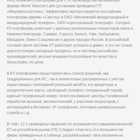
«Ростелеком») платформы для СТК производства бельгийской
фирмы World Telecom Labs (установка проведена ГП
«Морсвязьспутник»). Эффективно эксплуатируются российские
платформы фирмы «Светец» в ОАО «Московский междугородный и
международный телефон», ОАО «Центральный телеграф». Сегодня
КТ-платформы работают у крупных региональных операторов связи в
Нижнем Новгороде, Самаре, Сургуте, Калуге, Уфе, Хабаровске,
Магадане, Южно-Сахалинске и других городах России. В российской
сотовой связи системы КТ работают успешно и давно, и это не только
дорогостоящие западные продукты, но и системы российских
производителей, вполне конкурентоспособные по качеству и,
безусловно, по цене.
В КТ-платформах представлен весь спектр решений, как
традиционных для ИС, так и значительно расширенных с учетом
нарастающих требований реальной жизйГи: это кредитные и
предоплатные карты; свободный телефон; специальный тариф;
единый телефонный номер; телеголосование; центры телефонной
обработки вызовов: автоматический, с участием операторов, с
интеграцией в Интернет; IP-телефония, почтовые универсальные
службы и т.д.
В табл. 12.1 приведены сведения по основным поставщикам решений
КТ на российском рынке [76]. Следует отметить,что большинство
фирм, приведенных в таблице, разрабатывают свои решения на