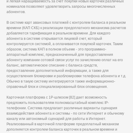
и легкая наращиваемость за счет покупки новых карточек различных
номиналов позволяют удовлетворить запросы многочисленных
абонентов.
В системе карт авансовых платежей с контролем баланса в реальном
времени (КАП СКБ) к реализации предоплатного механизма расчетов
добавляется тарификация в реальном времени. Для каждого
абонента в системе открывается лицевой счет, который
контролируется системой, а оплачивается покупкой карточек. Таким
образом, система КАП в полном объеме - это программно-
аппаратный комплекс, предназначенный для предоставления
абоненту компании сотовой связи услуг по зачислению оплат на его
баланс, автоматическое списание с баланса средств,
предоставление дополнительной информации, а также для
осуществления блокировки и разблокировки телефона абонента и т.д.
Обычно в такую систему интегрируются также информационно-
справочный блок и специализированный блок оповещения.
Карточная платформа с 1Р-шлюзом [82] дает возможность
предложить пользователям полномасштабный комплекс IP-
телефонии. Система предлагает различные варианты сценария
взаимодействия абонента и системы - по сети Интернет и обычному
каналу или автономный сценарий для работы в Интернет.
Реализованный в карточной платформе предоплатный механизм
дополняется контролем баланса карточек в реальном времени и