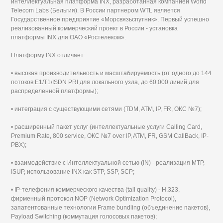
интеллектуальная платформа INX, разработанная компанией World
Telecom Labs (Бельгия). В России партнером WTL является
Государственное предприятие «Морсвязьспутник». Первый успешно
реализованный коммерческий проект в России - установка
платформы INX для ОАО «Ростелеком».
Платформу INX отличает:
• высокая производительность и масштабируемость (от одного до 144
потоков E1/T1/ISDN PRI для локального узла, до 60.000 линий для
распределенной платформы);
• интеграция с существующими сетями (TDM, ATM, IP, FR, ОКС №7);
• расширенный пакет услуг (интеллектуальные услуги Calling Card,
Premium Rate, 800 service, ОКС №7 over IP, ATM, FR, GSM CallBack, IP-
PBX);
• взаимодействие с Интеллектуальной сетью (IN) - реализация МТР,
ISUP, использование INX как STP, SSP, SCP;
• IP-телефония коммерческого качества (tall quality) - Н.323,
фирменный протокол NOP (Network Optimization Protocol),
запатентованные технологии Frame bundling (объединение пакетов),
Payload Switching (коммутация голосовых пакетов);