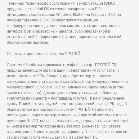
Терминал технического обслуживания и эксплуатации (ОМС)
представляет собой ПК со специализированным ПО,
функционирующим в среде Windows-95/98 или Windows ИТ. При
помощи терминала ОМС осуществляются функции
конфигурирования и диагностики системы, контроль состояния
интерфейсов и разговорных каналов, сбор оперативной и
статистической информации о функционировании системы и об
обслуживании вызовов.
Основные приложения системы ПРОТЕЙ
Система обработки сервисных телефонных карт ПРОТЕЙ-ТК
предназначена для организации предоставления услуг связи с
использованием СТК. Абонент, приобретая карту, получает
возможность доступа к услугам связи (местной, международной или
междугородной) с любого ТА с тональным набором номера (в том
числе с таксофона). Для получения доступа к услуге абоненту
требуется приобрести у поставщика услуги СТК на определенную
сумму. Приобретая карту, абонент получает свой личный РШ-код. В
общем случае для выхода на систему ПРОТЕЙ-ТК абоненту
необходимо набрать номер, отведенный для этой системы в плане
нумерации ТфОП, после чего ввести в ходе диалога с системой свой
РГЫ-код и номер телефона вызываемого абонента. При ответе
вызываемого абонента услуга тарифицируется и в соответствии со
стоимостью услуги уменьшается счет дебетной ТК.