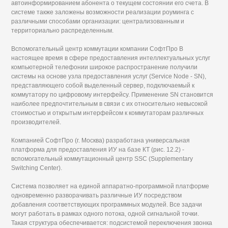
автоинформированием абонента о текущем состоянии его счета. В
системе также заложены возможности реализации роуминга с
различными способами организации: централизованным и
территориально распределенным.
Вспомогательный центр коммутации компании СофтПро В
настоящее время в сфере предоставления интеллектуальных услуг
компьютерной телефонии широкое распространение получили
системы на основе узла предоставления услуг (Service Node - SN),
представляющего собой выделенный сервер, подключаемый к
коммутатору по цифровому интерфейсу. Применение SN становится
наиболее предпочтительным в связи с их относительно невысокой
стоимостью и открытым интерфейсом к коммутаторам различных
производителей.
Компанией СофтПро (г. Москва) разработана универсальная
платформа для предоставления ИУ на базе КТ (рис. 12.2) -
вспомогательный коммутационный центр SSC (Supplementary
Switching Center).
Система позволяет на единой аппаратно-программной платформе
одновременно разворачивать различные ИУ посредством
добавления соответствующих программных модулей. Все задачи
могут работать в рамках одного потока, одной сигнальной точки.
Такая структура обеспечивается: подсистемой переключения звонка