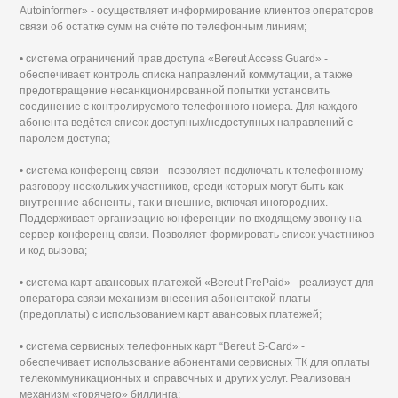
Autoinformer» - осуществляет информирование клиентов операторов
связи об остатке сумм на счёте по телефонным линиям;
• система ограничений прав доступа «Bereut Access Guard» -
обеспечивает контроль списка направлений коммутации, а также
предотвращение несанкционированной попытки установить
соединение с контролируемого телефонного номера. Для каждого
абонента ведётся список доступных/недоступных направлений с
паролем доступа;
• система конференц-связи - позволяет подключать к телефонному
разговору нескольких участников, среди которых могут быть как
внутренние абоненты, так и внешние, включая иногородних.
Поддерживает организацию конференции по входящему звонку на
сервер конференц-связи. Позволяет формировать список участников
и код вызова;
• система карт авансовых платежей «Bereut PrePaid» - реализует для
оператора связи механизм внесения абонентской платы
(предоплаты) с использованием карт авансовых платежей;
• система сервисных телефонных карт “Bereut S-Card» -
обеспечивает использование абонентами сервисных ТК для оплаты
телекоммуникационных и справочных и других услуг. Реализован
механизм «горячего» биллинга;