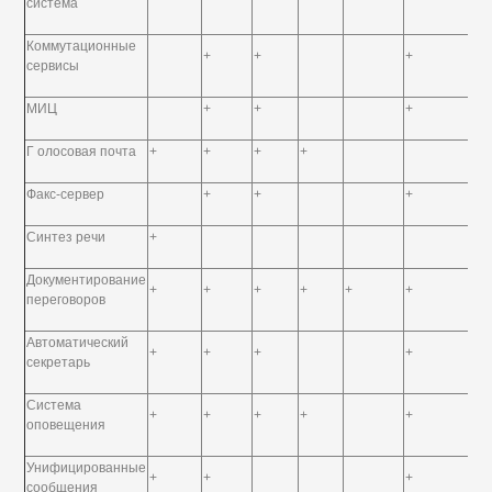
система
Коммутационные
+
+
+
+
сервисы
МИЦ
+
+
+
+
Г олосовая почта
+
+
+
+
+
Факс-сервер
+
+
+
Синтез речи
+
Документирование
+
+
+
+
+
+
переговоров
Автоматический
+
+
+
+
+
секретарь
Система
+
+
+
+
+
+
оповещения
Унифицированные
+
+
+
+
сообщения