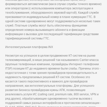
формироваться автоматически (как в случае службы точного времени)
или оператором (с использованием компьютера эксплуатации и
техобслуживания, оборудованного звуковой картой). Каждой службе
присваивается индивидуальный номер в плане нумерации ГТС. В
одной системе одновременно могут поддерживаться несколько таких
служб. Платные службы могут быть обеспечены функциями
определения номера вызывающего абонента и фиксации
информации о вызовах для последующей тарификации средствами
тарификационной системы ГТС.
Интеллектуальная платформа INX
Несмотря на успешное в целом продвижение КТ-систем на рынке
телекоммуникаций, в нише решений так называемого Carrier-класса
(крупные телефонные компании, провайдеры Интернет-телефонии
ITSP) позиции КТ до недавнего времени были слабы. Причины этого -
недостаточная с точки зрения провайдеров производительность и
надежность предлагаемых решений КТ-систем. Особенно это
касается такого перспективного и важного для провайдеров
направления, как интеллектуальные платформы. Для успешного
развития бизнеса провайдерам нужны АПК, позволяющие
реализовать услуги ИС (calling card, premium rate, 800 service, VPN и
ряд других), обрабатывающие одновременно тысячи вызовов с
поддержкой самых разных интерфейсов и протоколов сигнализации -