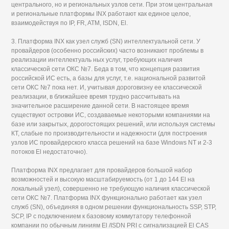
центрального, но и региональных узлов сети. При этом центральная
и региональные платформы INX работают как единое целое,
взаимодействуя по IP, FR, ATM, ISDN, El.
3. Платформа INX как узел служб (SN) интеллектуальной сети. У
провайдеров (особенно российских) часто возникают проблемы в
реализации интеллектуаль ных услуг, требующих наличия
классической сети ОКС №7. Беда в том, что концепция развития
российской ИС есть, а базы для услуг, т.е. национальной развитой
сети ОКС №7 пока нет. И, учитывая дороговизну ее классической
реализации, в ближайшее время трудно рассчитывать на
значительное расширение данной сети. В настоящее время
существуют островки ИС, создаваемые некоторыми компаниями на
базе или закрытых, дорогостоящих решений, или используя системы
КТ, слабые по производительности и надежности (для построения
узлов ИС провайдерского класса решений на базе Windows NT и 2-3
потоков El недостаточно).
Платформа INX предлагает для провайдеров большой набор
возможностей и высокую масштабируемость (от 1 до 144 El на
локальный узел), совершенно не требующую наличия классической
сети ОКС №7. Платформа INX функционально работает как узел
служб (SN), объединяя в одном решении функциональность SSP, STP,
SCP, IP с подключением к базовому коммутатору телефонной
компании по обычным линиям El /ISDN PRI с сигнализацией El CAS