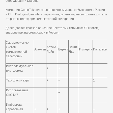
оборудовании Dialogic.
Компания CompTek является платиновым дистрибьютором в России
и СНГ Dialogic®, an Intel company - ведущего мирового производителя
открытых платформ компьютерной телефонии.
Далее дается краткое описание некоторых типичных КТ-систем,
внедряемых на сетях связи в России.
Характеристики
систем
Артикс-
Зенит-
Алексэн
Беркут
Империя
Интелком
Ин
компьютерной
Лайн
Лтд
телефонии
Интеллектуальная
+
+
+
платформа
Технологии карт
+
+
1
+
Использование
+
ОКС №7
Информац.
справочная
+
+
+
+
+