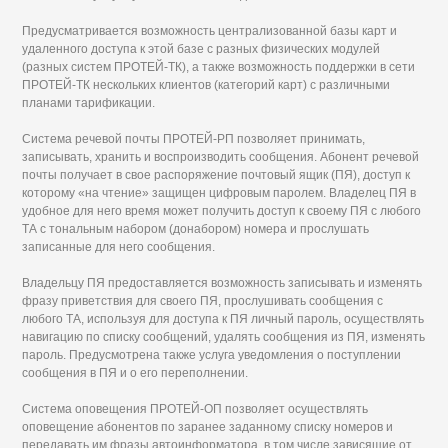
Предусматривается возможность централизованной базы карт и
удаленного доступа к этой базе с разных физических модулей
(разных систем ПРОТЕЙ-ТК), а также возможность поддержки в сети
ПРОТЕЙ-ТК нескольких клиентов (категорий карт) с различными
планами тарификации.
Система речевой почты ПРОТЕЙ-РП позволяет принимать,
записывать, хранить и воспроизводить сообщения. Абонент речевой
почты получает в свое распоряжение почтовый ящик (ПЯ), доступ к
которому «на чтение» защищен цифровым паролем. Владелец ПЯ в
удобное для него время может получить доступ к своему ПЯ с любого
ТА с тональным набором (донабором) номера и прослушать
записанные для него сообщения.
Владельцу ПЯ предоставляется возможность записывать и изменять
фразу приветствия для своего ПЯ, прослушивать сообщения с
любого ТА, используя для доступа к ПЯ личный пароль, осуществлять
навигацию по списку сообщений, удалять сообщения из ПЯ, изменять
пароль. Предусмотрена также услуга уведомления о поступлении
сообщения в ПЯ и о его переполнении.
Система оповещения ПРОТЕЙ-ОП позволяет осуществлять
оповещение абонентов по заранее заданному списку номеров и
передавать им фразы автоинформатора, в том числе зависящие от