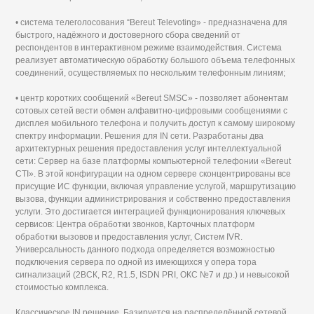
• система телеголосования “Bereut Televoting» - предназначена для
быстрого, надёжного и достоверного сбора сведений от
респондентов в интерактивном режиме взаимодействия. Система
реализует автоматическую обработку большого объема телефонных
соединений, осуществляемых по нескольким телефонным линиям;
• центр коротких сообщений «Bereut SMSC» - позволяет абонентам
сотовых сетей вести обмен алфавитно-цифровыми сообщениями с
дисплея мобильного телефона и получить доступ к самому широкому
спектру информации. Решения для IN сети. Разработаны два
архитектурных решения предоставления услуг интеллектуальной
сети: Сервер на базе платформы компьютерной телефонии «Bereut
CTI». В этой конфигурации на одном сервере сконцентрированы все
присущие ИС функции, включая управление услугой, маршрутизацию
вызова, функции администрирования и собственно предоставления
услуги. Это достигается интеграцией функционирования ключевых
сервисов: Центра обработки звонков, Карточных платформ
обработки вызовов и предоставления услуг, Систем IVR.
Универсальность данного подхода определяется возможностью
подключения сервера по одной из имеющихся у опера тора
сигнализаций (2ВСК, R2, R1.5, ISDN PRI, ОКС №7 и др.) и невысокой
стоимостью комплекса.
Классическое IN решение. Базируется на распределённой сетевой