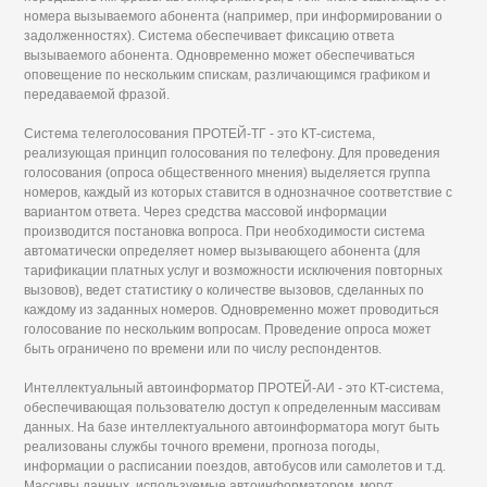
номера вызываемого абонента (например, при информировании о
задолженностях). Система обеспечивает фиксацию ответа
вызываемого абонента. Одновременно может обеспечиваться
оповещение по нескольким спискам, различающимся графиком и
передаваемой фразой.
Система телеголосования ПРОТЕЙ-ТГ - это КТ-система,
реализующая принцип голосования по телефону. Для проведения
голосования (опроса общественного мнения) выделяется группа
номеров, каждый из которых ставится в однозначное соответствие с
вариантом ответа. Через средства массовой информации
производится постановка вопроса. При необходимости система
автоматически определяет номер вызывающего абонента (для
тарификации платных услуг и возможности исключения повторных
вызовов), ведет статистику о количестве вызовов, сделанных по
каждому из заданных номеров. Одновременно может проводиться
голосование по нескольким вопросам. Проведение опроса может
быть ограничено по времени или по числу респондентов.
Интеллектуальный автоинформатор ПРОТЕЙ-АИ - это КТ-система,
обеспечивающая пользователю доступ к определенным массивам
данных. На базе интеллектуального автоинформатора могут быть
реализованы службы точного времени, прогноза погоды,
информации о расписании поездов, автобусов или самолетов и т.д.
Массивы данных, используемые автоинформатором, могут