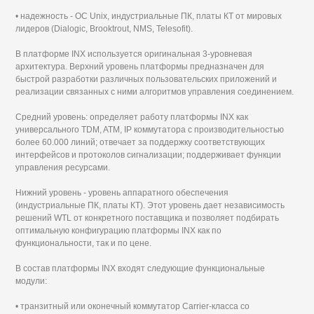
• надежность - ОС Unix, индустриальные ПК, платы КТ от мировых
лидеров (Dialogic, Brooktrout, NMS, Telesofit).
В платформе INX используется оригинальная 3-уровневая
архитектура. Верхний уровень платформы предназначен для
быстрой разработки различных пользовательских приложений и
реализации связанных с ними алгоритмов управления соединением.
Средний уровень: определяет работу платформы INX как
универсального TDM, ATM, IP коммутатора с производительностью
более 60.000 линий; отвечает за поддержку соответствующих
интерфейсов и протоколов сигнализации; поддерживает функции
управления ресурсами.
Нижний уровень - уровень аппаратного обеспечения
(индустриальные ПК, платы КТ). Этот уровень дает независимость
решений WTL от конкретного поставщика и позволяет подбирать
оптимальную конфигурацию платформы INX как по
функциональности, так и по цене.
В состав платформы INX входят следующие функциональные
модули:
• транзитный или оконечный коммутатор Carrier-класса со