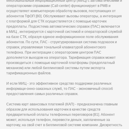
Многоканальный информационный центр (МИЦ) с автоматическими и
операторскими справками (Call-center) функционирует в РМВ и
осуществляет компьютерную обработку вызовов, поступающих от
абонентов ТфОП [80]. Обслуживают вызовы операторы, а интеграция
с платформой для СТК осуществляется с помощью карточек
предоплаты. Подсистема автоматических справок (ПАС) включается
в МИЦ , интегрируется с карточной системой и операторской службой
на базе СТК, образуя единое информационное поле обслуживания
абонентов. По сути, ПАС - структурированная система подсказок и
справок, управляемая тональной клавиатурой абонентского
телефона. При интеграции с операторским центром ПАС
дополняется выходом на оператора. Тарификация справок может
производиться с помощью карточной платформы (предоплатный
механизм) или любой биллинговой системы путем экспорта
тарификационных файлов.
И если МИЦ - это эффективное средство поддержки различных
информаци-онно-заказных служб, то ПАС - экономичный способ
предоставления самых различных справок.
Система карт авансовых платежей (КАП) - предназначена главным
образом для использования карточек в качестве средств
предварительной оплаты телефонных переговоров [81]. Абонент
может, используя телефон, перевести деньги, заплаченные за
карточку, на свой счет в биллинговой системе компании. Дискретность