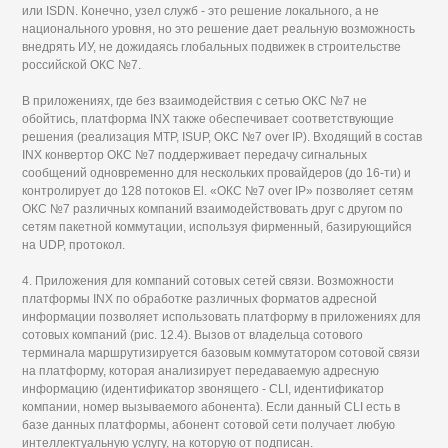
или ISDN. Конечно, узел служб - это решение локального, а не
национального уровня, но это решение дает реальную возможность
внедрять ИУ, не дожидаясь глобальных подвижек в строительстве
российской ОКС №7.
В приложениях, где без взаимодействия с сетью ОКС №7 не
обойтись, платформа INX также обеспечивает соответствующие
решения (реализация МТР, ISUP, ОКС №7 over IP). Входящий в состав
INX конвертор ОКС №7 поддерживает передачу сигнальных
сообщений одновременно для нескольких провайдеров (до 16-ти) и
контролирует до 128 потоков El. «ОКС №7 over IP» позволяет сетям
ОКС №7 различных компаний взаимодействовать друг с другом по
сетям пакетной коммутации, используя фирменный, базирующийся
на UDP, протокол.
4. Приложения для компаний сотовых сетей связи. Возможности
платформы INX по обработке различных форматов адресной
информации позволяет использовать платформу в приложениях для
сотовых компаний (рис. 12.4). Вызов от владельца сотового
терминала маршрутизируется базовым коммутатором сотовой связи
на платформу, которая анализирует передаваемую адресную
информацию (идентификатор звонящего - CLI, идентификатор
компании, номер вызываемого абонента). Если данный CLI есть в
базе данных платформы, абонент сотовой сети получает любую
интеллектуальную услугу, на которую от подписан.