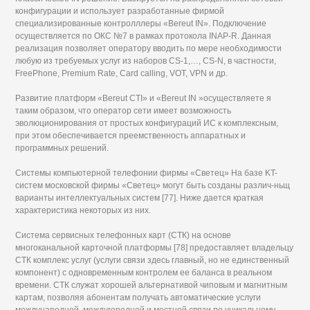
конфигурации и использует разработанные фирмой
специализированные контролллеры «Bereut IN». Подключение
осуществляется по ОКС №7 в рамках протокола INAP-R. Данная
реализация позволяет оператору вводить по мере необходимости
любую из требуемых услуг из наборов CS-1,…, CS-N, в частности,
FreePhone, Premium Rate, Card calling, VOT, VPN и др.
Развитие платформ «Bereut CTI» и «Bereut IN »осуществляете я
таким образом, что оператор сети имеет возможность
эволюционирования от простых конфигураций ИС к комплексным,
при этом обеспечивается преемственность аппаратных и
программных решений.
Системы компьютерной телефонии фирмы «Светец» На базе KT-
систем московской фирмы «Светец» могут быть созданы различ-ньщ
варианты интеллектуальных систем [77]. Ниже дается краткая
характеристика некоторых из них.
Система сервисных телефонных карт (СТК) на основе
многоканальной карточной платформы [78] предоставляет владельцу
СТК комплекс услуг (услуги связи здесь главный, но не единственный
компонент) с одновременным контролем ее баланса в реальном
времени. СТК служат хорошей альтернативой чиповым и магнитным
картам, позволяя абонентам получать автоматические услуги