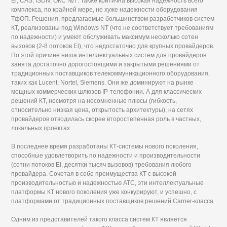
El, CAS, ISDN, ОКС №7. Также критична высокая надежность всего
комплекса, по крайней мере, не хуже надежности оборудования
ТфОП. Решения, предлагаемые большинством разработчиков систем
КТ, реализованы под Windows NT (что не соответствует требованиям
по надежности) и умеют обслуживать максимум несколько сотен
вызовов (2-8 потоков El), что недостаточно для крупных провайдеров.
По этой причине ниша интеллектуальных систем для провайдеров
занята достаточно дорогостоящими и закрытыми решениями от
традиционных поставщиков телекоммуникационного оборудования,
таких как Lucent, Nortel, Siemens. Они же доминируют на рынке
мощных коммерческих шлюзов IP-телефонии. А для классических
решений КТ, несмотря на несомненные плюсы (гибкость,
относительно низкая цена, открытость архитектуры), на сетях
провайдеров отводилась скорее второстепенная роль в частных,
локальных проектах.
В последнее время разработаны КТ-системы нового поколения,
способные удовлетворить по надежности и производительности
(сотни потоков El, десятки тысяч вызовов) требования любого
провайдера. Сочетая в себе преимущества КТ с высокой
производительностью и надежностью АТС, эти интеллектуальные
платформы КТ нового поколения уже конкурируют, и успешно, с
платформами от традиционных поставщиков решений Carrier-класса.
Одним из представителей такого класса систем КТ является