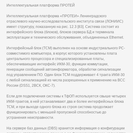
Интеллектуальная платформа ПРОТЕЙ
Интеллектуальная платформа «ПРОТЕИ» Ленинградского
отраслевого научно-исследовательского института связи (ЛОНИИС)
имеет структуру, показанную на рис. 12.3 [83]. Система состоит из
интерфейсного блока (блоков), блоков сервера БД и терминала
эксплуатации и технического обслуживания, объединенных Ethernet.
Интерфейсный блок (ТСМ) выполнен на основе индустриального РС-
совместимого компьютера, в корпус которого установлены плата
центрального процессора и специализированные платы,
обеспечивающие интерфейс ИКМ-30, функции коммутации,
генерации сообщений автоинформатора, обработки сигнализации
под управлением ПО. Один блок ТСМ поддерживает 4 тракта ИКМ-30
с любой сигнализацией из числа разрешенных к применению на ВСС
России (DSS1, 2ВСК, ОКС-7).
Если для подключения системы к ТфОП используется свыше четырех
ИКМ-трактов, в ней устанавливают два и более интерфейсных блока
ТСМ, и при выходе одного блока из строя система продолжает
функционировать с меньшей пропускной способностью до
устранения неисправности.
На сервере баз данных (DBS) хранится информация о конфигурации