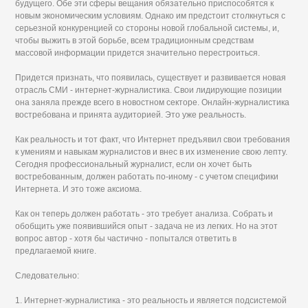
будущего. Обе эти сферы вещания обязательно приспособятся к
новым экономическим условиям. Однако им предстоит столкнуться с
серьезной конкуренцией со стороны новой глобальной системы, и,
чтобы выжить в этой борьбе, всем традиционным средствам
массовой информации придется значительно перестроиться.
Придется признать, что появилась, существует и развивается новая
отрасль СМИ - интернет-журналистика. Свои лидирующие позиции
она заняла прежде всего в новостном секторе. Онлайн-журналистика
востребована и принята аудиторией. Это уже реальность.
Как реальность и тот факт, что Интернет предъявил свои требования
к умениям и навыкам журналистов и внес в их изменение свою лепту.
Сегодня профессиональный журналист, если он хочет быть
востребованным, должен работать по-иному - с учетом специфики
Интернета. И это тоже аксиома.
Как он теперь должен работать - это требует анализа. Собрать и
обобщить уже появившийся опыт - задача не из легких. Но на этот
вопрос автор - хотя бы частично - попытался ответить в
предлагаемой книге.
Следовательно:
1. Интернет-журналистика - это реальность и является подсистемой