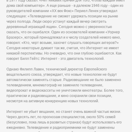
в 1977 году сказал: «Нет никаких причин для того, чтобы каждый имел
дома свой компьютер». А еще раньше - в далеком 1946 году - один из
руководителей компании «XX век Фокс» Периел Ленек утверждал
следующее: «Телевидение не сможет удержать позиции на рынке
через полгода. Люди скоро устанут каждый вечер смотреть
деревянный играющий ящик». Сегодня можно с уверенностью
сказать, что он ошибался. Один из основателей компании «Уорнер
Бразерс», который принадлежал и к числу создателей немого кино,
говорил: «Кто, черт возьми, захочет слушать говорящих актеров?»
Сегодня некоторые думают так же, считая, что Интернет не имеет
никакой перспективы. Но очевидно, что они глубоко ошибаются. Как
говорит Билл Гейтс: Интернет - это двигатель технологий.
Однако Филипп Лавен, технический директор Европейского
вещательного союза, утверждает, что новые технологии не будут
автоматически заменять старые. Радиовещание не было заменено
телевидением, кинематограф не заменило телевидение,
видеопрокат и видеокассеты не уничтожили кинотеатры. Более того,
практически и радиовещание, и кино сохранили свои позиции,
несмотря на активную конкуренцию новых технологий.
Интернет не убьет вещание, но станет очень важной частью жизни.
Через десять лет, по прогнозам специалистов, около 50% семей
(безусловно, пока лишь в развитых странах) будут использовать его
ежедневно. Телевидение и радиоприемники не будут заменены