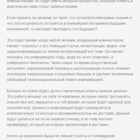
компьютерами, но будут иметь мощный процессор, большую память и
фактически сами станут компьютерами.
Если принять за аксиому тот факт, что потребителям нужны знания и
что эта потребность останется в ближайшем обозримом будущем
неизменной, то как будет выглядеть это будущее?
Это будет время, когда любой человек, владеющий компьютером,
сможет «скачать» с его помощью статьи, иллюстрации, видео- или
аудиоинформацию по любой интересующей его теме. Он сможет
получить эту информацию тогда, когда он этого пожелает, и
совершенно бесплатно. Через какое-то время искусственный
интеллект, параллельный перевод и распознавание голоса сломают
последние национальные и языковые барьеры и сделают возможным
свободный транснациональный обмен информацией.
Больше не нужно будет долго и мучительно искать нужные данные.
Эту работу возьмут на себя те компании, которые смогут доставлять
знания быстро, аккуратно и в той форме, которая будет удобной для
потребителя. Ценность информации будет определяться
исключительно точностью и своевременностью ее доставки. Данные
будут цениться не по их первоисточнику, а по тому контент-
провайдеру, который их собрая, организовал и доставил.
Ничто из сказанного выше не лишает газеты и телевидение