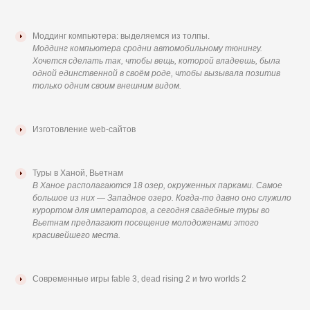
Моддинг компьютера: выделяемся из толпы.
Моддинг компьютера сродни автомобильному тюнингу.
Хочется сделать так, чтобы вещь, которой владеешь, была
одной единственной в своём роде, чтобы вызывала позитив
только одним своим внешним видом.
Изготовление web-сайтов
Туры в Ханой, Вьетнам
В Ханое располагаются 18 озер, окруженных парками. Самое
большое из них — Западное озеро. Когда-то давно оно служило
курортом для императоров, а сегодня свадебные туры во
Вьетнам предлагают посещение молодоженами этого
красивейшего места.
Современные игры fable 3, dead rising 2 и two worlds 2