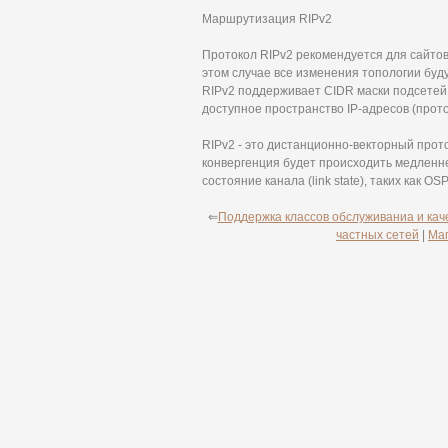
Маршрутизация RIPv2
Протокол RIPv2 рекомендуется для сайтов
этом случае все изменения топологии буду
RIPv2 поддерживает CIDR маски подсетей
доступное пространство IP-адресов (прото
RIPv2 - это дистанционно-векторный прот
конвергенция будет происходить медленне
состояние канала (link state), таких как OSP
⇐
Поддержка классов обслуживаниа и каче
частных сетей
|
Ма