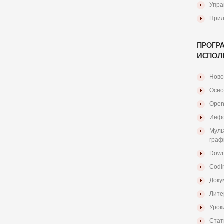
Упра
Прил
ПРОГР
ИСПОЛ
Ново
Осно
Open
Инфо
Муль
граф
Down
Codi
Доку
Лите
Урок
Стат