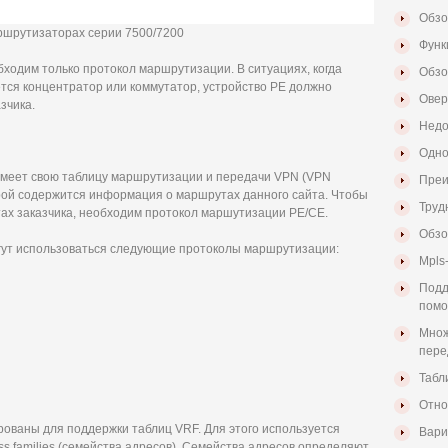
Обзо
ршрутизаторах серии 7500/7200
Функ
ходим только протокол маршрутизации. В ситуациях, когда
Обзо
тся концентратор или коммутатор, устройство PE должно
Овер
зчика.
Недо
Одно
имеет свою таблицу маршрутизации и передачи VPN (VPN
Преи
оторой содержится информация о маршрутах данного сайта. Чтобы
Труд
ах заказчика, необходим протокол маршутизации PE/CE.
Обзо
гут использоваться следующие протоколы маршрутизации:
Mpls
Подд
пом
Множ
пере
Табл
Отно
ваны для поддержки таблиц VRF. Для этого используется
Вари
s families (семейства адресов). Семейства адресов определяют