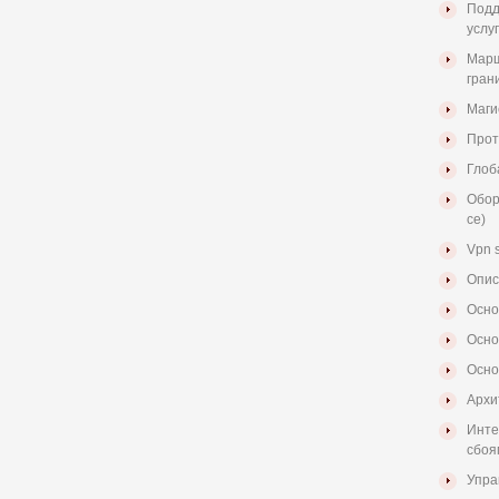
Подд
услу
Марш
гран
Маги
Прото
Глоб
Обор
ce)
Vpn 
Опис
Осно
Осно
Осно
Архи
Инте
сбоя
Упра