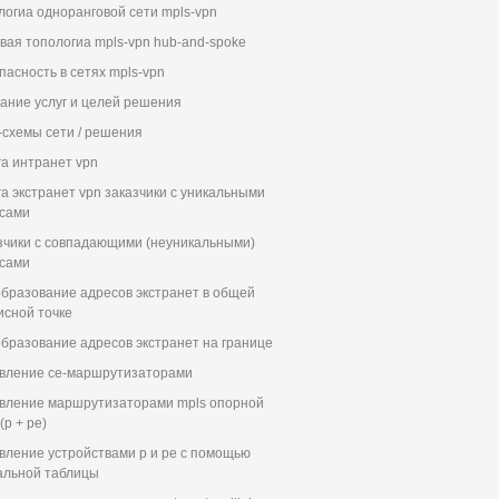
логиа одноранговой сети mpls-vpn
вая топологиа mpls-vpn hub-and-spoke
пасность в сетях mpls-vpn
ание услуг и целей решения
-схемы сети / решения
га интранет vpn
га экстранет vpn заказчики с уникальными
сами
зчики с совпадающими (неуникальными)
сами
бразование адресов экстранет в общей
исной точке
бразование адресов экстранет на границе
вление ce-маршрутизаторами
вление маршрутизаторами mpls опорной
(p + pe)
вление устройствами p и pe с помощью
альной таблицы