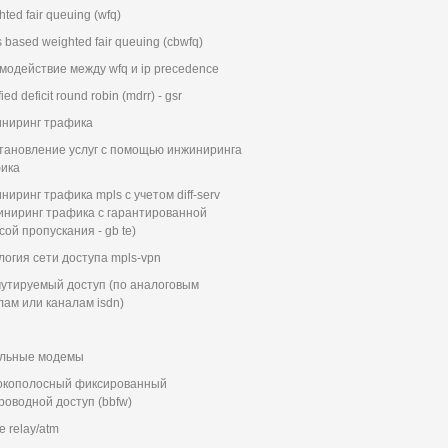
ted fair queuing (wfq)
 based weighted fair queuing (cbwfq)
модействие между wfq и ip precedence
ied deficit round robin (mdrr) - gsr
ниринг трафика
тановление услуг с помощью инжиниринга
ика
ниринг трафика mpls с учетом diff-serv
иниринг трафика с гарантированной
сой пропускания - gb te)
логия сети доступа mpls-vpn
утируемый доступ (по аналоговым
лам или каналам isdn)
льные модемы
кополосный фиксированный
роводной доступ (bbfw)
e relay/atm