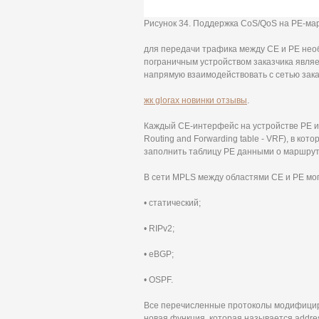
Рисунок 34. Поддержка CoS/QoS на РЕ-ма
для передачи трафика между CE и PE необ
пограничным устройством заказчика являе
напрямую взаимодействовать с сетью зака
жк glorax новинки отзывы
.
Каждый СЕ-интерфейс на устройстве РЕ 
Routing and Forwarding table - VRF), в к
заполнить таблицу РЕ данными о маршрут
В сети MPLS между областями СЕ и РЕ мо
• статический;
• RIPv2;
• eBGP;
• OSPF.
Все перечисленные протоколы модифициро
новая функция, которая называется addres