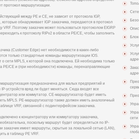
Топо
ет протокол маршрутизации.
Сете
йствующий между PE и CE, не зависит от протокола IGP,
Безо
, которые обнаруживает IGP заказчика, передаются в протокол
у VRF. Поэтому заказчик может пользоваться протоколом EIGRP
Опис
переходить к протоколу RIPv2 в области PE/CE, чтобы заполнить
Блок
Услу
зчика (Customer Edge) нет необходимости в каких-либо
Услу
тся только стандартные команды маршрутизации IOS.
адре
т о сети MPLS, к которой она подключена. Ей необходима только
а PE/CE и (при необходимости) команды, перенаправляющие
Зака
адре
Прео
 маршрутизация предназначена для малых предприятий и
серв
ия IP-устройств вряд ли будет меняться. Сюда входят все
нцентратор или коммутатор. CE-маршрутизатор будет иметь
Прео
еть MPLS. PE-маршрутизатор также должен иметь аналогичный
Упра
аблице VRF, связанной с подинтерфейсом заказчика.
Упра
одключено к концентратору или коммутатору заказчика,
сети 
еобязательна, поскольку маршрут будет определяться по IP-
Упра
и заказчик имеет маршруты, скрытые за локальной сетью (LAN),
глоб
ить в таблицу PE VRF.