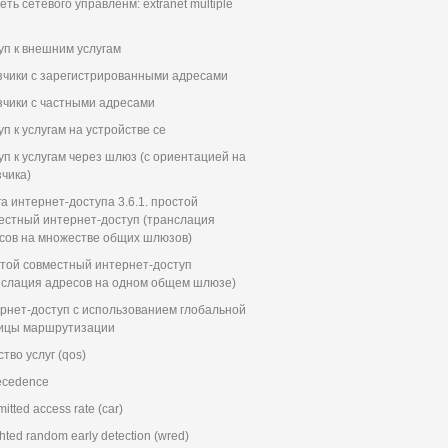
еть сетевого управленм: extranet multiple
уп к внешним услугам
зчики с зарегистрированными адресами
зчики с частными адресами
уп к услугам на устройстве ce
уп к услугам через шлюз (с ориентацией на
зчика)
га интернет-доступа 3.6.1. простой
естный интернет-доступ (транслация
сов на множестве общих шлюзов)
той совместный интернет-доступ
нслация адресов на одном общем шлюзе)
рнет-доступ с использованием глобальной
ицы маршрутизации
тво услуг (qos)
recedence
tted access rate (car)
ted random early detection (wred)