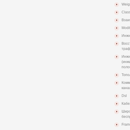
Weigh
Class
Взаи
Modif
Инжи
Восс
траф
Инжи
(инж
поло
Топо
Комм
кана
Dsl
Кабе
Широ
бесп
Fram