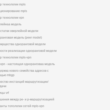
р технологии mpls
ционирование mpls
р технологии vpn
лейнаа модель
статки оверлейной модели
ранговая модель (peer model)
мущества одноранговой модели
ности реализации одноранговой модели
р технологии mpls-vpn
-vpn - настоящая одноранговаа модель
ержка нового семейства адресов с
ощью mbgp
ество инстанций маршрутизации/
дачи
ицы vrf
шения между ре- и p-маршрутизацией
анты топологии сетей mpls-vpn