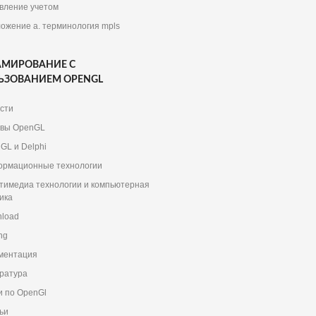
вление учетом
ожение a. терминология mpls
АМИРОВАНИЕ С
ЬЗОВАНИЕМ OPENGL
сти
вы OpenGL
GL и Delphi
рмационные технологии
тимедиа технологии и компьютерная
ика
load
ng
ментация
ратура
и по OpenGl
ьи