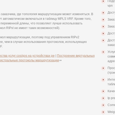
Подс
vpn
Дост
 заказчика, где топология маршрутизации может изменяться. В
т автоматически включаться в таблицу MPLS VRF. Кроме того,
Зака
 переменной длины, что позволяет лучше использовать
Зака
кол RIPvl не имеет таких возможностей).
Дост
окол маршрутизации, поэтому под управлением RIPv2
Дост
е, чем в случае использования протоколов, использующих
зака
F.
Услу
ства услуг cos/qos на устройствах pe
|
Построение виртуальных
совм
гистральные протоколы маршрутизации
⇒
адре
Прос
(трэ
Инте
табл
Качес
Ip p
Commi
Weigh