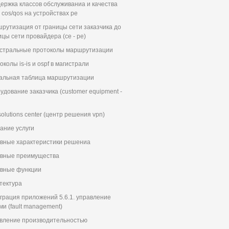
ержка классов обслуживаниа и качества
г cos/qos на устройствах pe
рутизация от границы сети заказчика до
ицы сети провайдера (се - ре)
стральные протоколы маршрутизации
колы is-is и ospf в магистрали
альная таблица маршрутизации
удование заказчика (customer equipment -
solutions center (центр решения vpn)
ание услуги
вные характеристики решениа
вные преимущества
вные функции
тектура
грация приложений 5.6.1. управление
ми (fault management)
вление производительностью