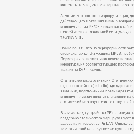
контексты таблиц VRF, с которыми работа
Заметим, что протокол маршрутизации, де
действующего в сети заказчика. Маршруты
маршрутизации PE/CE и вводятся в таблиц
в своей частной глобальной сети (WAN) и 
таблицу VRF.
Важно понять, что на периферии сети зака
специальных конфигурациях MPLS. Требую
Периферия сети заказчика ничего не знае
конфигурация соответствующего протокол
трафик на IGP заказчика.
Статическая маршрутизация Статическая
отдельных сайтов (stub site), где адресац
заказчики, подключенные к сети через ко
маршрут по умолчанию, указывающий на с
статический маршрут в соответствующей т
В случае, когда устройство PE напрямую п
поддержка статического маршрута будет н
адресу на интерфейсе PE LAN. Однако есл
то статический маршрут все же нужно ввод