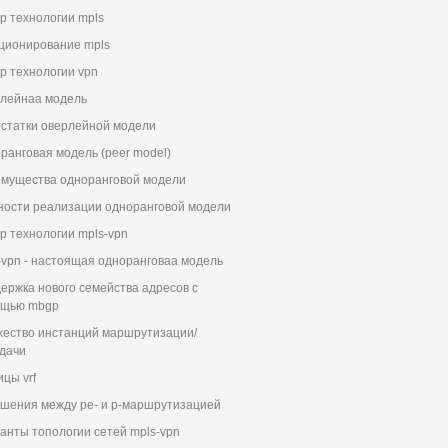
р технологии mpls
ционирование mpls
р технологии vpn
лейнаа модель
статки оверлейной модели
ранговая модель (peer model)
мущества одноранговой модели
ности реализации одноранговой модели
р технологии mpls-vpn
-vpn - настоящая одноранговаа модель
ержка нового семейства адресов с
ощью mbgp
ество инстанций маршрутизации/
дачи
ицы vrf
шения между ре- и p-маршрутизацией
анты топологии сетей mpls-vpn