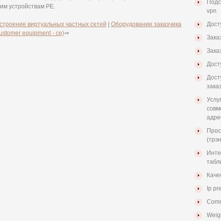
Подс
им устройствам PE.
vpn
строение виртуальных частных сетей
|
Оборудование заказчика
Дост
ustomer equipment - ce)
⇒
Зака
Зака
Дост
Дост
зака
Услу
совм
адре
Прос
(трэ
Инте
табл
Качес
Ip p
Commi
Weigh