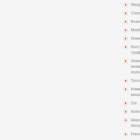
Weigh
Class
Взаи
Modif
Инжи
Восс
траф
Инжи
(инж
поло
Топо
Комм
кана
Dsl
Кабе
Широ
бесп
Fram