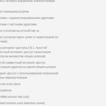
еть сетевого управленм: extranet multiple
уп к внешним услугам
зчики с зарегистрированными адресами
зчики с частными адресами
уп к услугам на устройстве ce
уп к услугам через шлюз (с ориентацией на
зчика)
га интернет-доступа 3.6.1. простой
естный интернет-доступ (транслация
сов на множестве общих шлюзов)
той совместный интернет-доступ
нслация адресов на одном общем шлюзе)
рнет-доступ с использованием глобальной
ицы маршрутизации
тво услуг (qos)
recedence
tted access rate (car)
ted random early detection (wred)