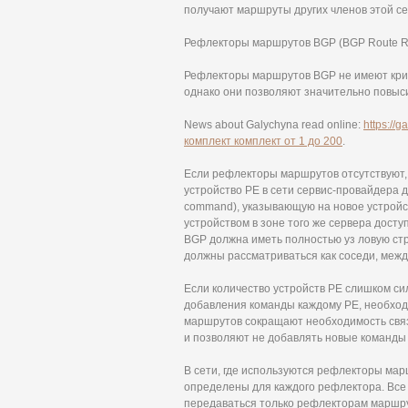
получают маршруты других членов этой се
Рефлекторы маршрутов BGP (BGP Route Re
Рефлекторы маршрутов BGP не имеют крит
однако они позволяют значительно повыс
News about Galychyna read online:
https://g
комплект комплект от 1 до 200
.
Если рефлекторы маршрутов отсутствуют, 
устройство PE в сети сервис-провайдера 
command), указывающую на новое устройс
устройством в зоне того же сервера досту
BGP должна иметь полностью уз ловую стру
должны рассматриваться как соседи, меж
Если количество устройств PE слишком си
добавления команды каждому PE, необхо
маршрутов сокращают необходимость связ
и позволяют не добавлять новые команды 
В сети, где используются рефлекторы мар
определены для каждого рефлектора. Все
передаваться только рефлекторам маршру