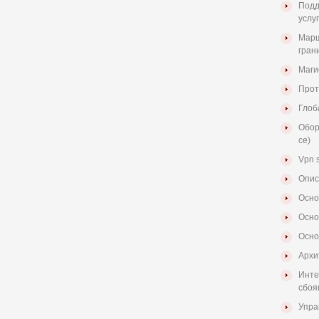
Подд
услу
Марш
гран
Маги
Прото
Глоб
Обор
ce)
Vpn 
Опис
Осно
Осно
Осно
Архи
Инте
сбоя
Упра