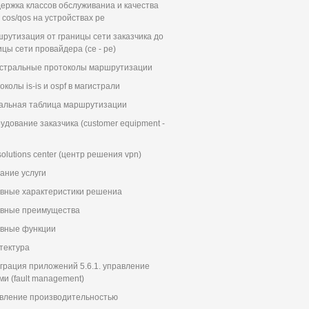
ержка классов обслуживаниа и качества
г cos/qos на устройствах pe
рутизация от границы сети заказчика до
ицы сети провайдера (се - ре)
стральные протоколы маршрутизации
колы is-is и ospf в магистрали
альная таблица маршрутизации
удование заказчика (customer equipment -
solutions center (центр решения vpn)
ание услуги
вные характеристики решениа
вные преимущества
вные функции
тектура
грация приложений 5.6.1. управление
ми (fault management)
вление производительностью