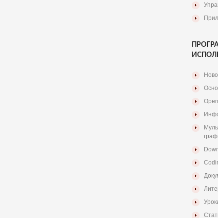
Упра
Прил
ПРОГР
ИСПОЛ
Ново
Осно
Open
Инфо
Муль
граф
Down
Codi
Доку
Лите
Урок
Стат