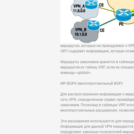
маршрутах, которые не принадлежат к VPN
GRT содержит информацию, которая позво
Маршруты заказчиков хранятся в таблица
маршрутов из таблиц VRF, если их специа
команды «global».
MP-BGP4 (многопротокольный BGP)
Для распространения информации о маршр
сеть VPN, определенная сервис-провайдер
заказчиков. Поскольку в таблицах VRF исп
многопротокольные расширения, позволя
Эти расширения используются для перед
Информация для данной VPN передается 
определяют законных получателей марш