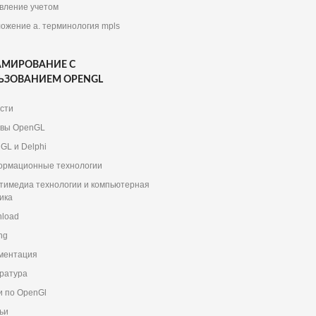
вление учетом
ожение a. терминология mpls
АМИРОВАНИЕ С
ЬЗОВАНИЕМ OPENGL
сти
вы OpenGL
GL и Delphi
рмационные технологии
тимедиа технологии и компьютерная
ика
load
ng
ментация
ратура
и по OpenGl
ьи