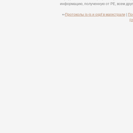
информацию, полученную от PE, всем друг
⇐
Протоколы is-is и ospf в магистрали
|
По
(c