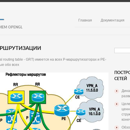
Главная
Документация
ИЕМ OPENGL
АРШРУТИЗАЦИИ
 routing table - GRT) имеется на всех P-маршрутизаторах и PE-
ые обо всех
ПОСТР
СЕТЕЙ
Дина
разв
Целе
ценн
стру
коне
Обзо