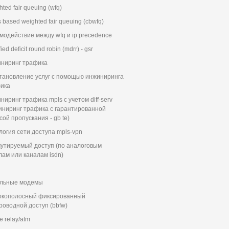
ted fair queuing (wfq)
 based weighted fair queuing (cbwfq)
модействие между wfq и ip precedence
ied deficit round robin (mdrr) - gsr
ниринг трафика
тановление услуг с помощью инжиниринга
ика
ниринг трафика mpls с учетом diff-serv
иниринг трафика с гарантированной
сой пропускания - gb te)
логия сети доступа mpls-vpn
утируемый доступ (по аналоговым
лам или каналам isdn)
льные модемы
кополосный фиксированный
роводной доступ (bbfw)
e relay/atm