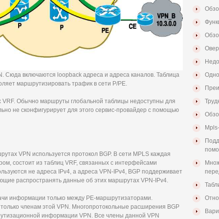
Обзо
Функ
Обзо
Овер
Недо
. Сюда включаются loopback адреса и адреса каналов. Таблица
Одно
ляет маршрутизировать трафик в сети P/PE.
Преи
х VRF. Обычно маршруты глобальной таблицы недоступны для
Труд
льно не сконфигурирует для этого сервис-провайдер с помощью
Обзо
Mpls
Подд
пом
утах VPN используется протокол BGP. В сети MPLS каждая
ом, состоит из таблиц VRF, связанных с интерфейсами
Множ
ользуются не адреса IPv4, а адреса VPN-IPv4, BGP поддерживает
пере
ющие распространять данные об этих маршрутах VPN-IPv4.
Табл
ачи информации только между PE-маршрутизаторами.
Отно
только членам этой VPN. Многопротокольные расширения BGP
Вари
рутизационной информации VPN. Все члены данной VPN