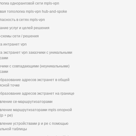
логиа одноранговой сети mpls-vpn
вая топологиа mpls-vpn hub-and-spoke
пасность в сетях mpls-vpn
ание услуг и целей решения
-схемы сети / решения
га интранет vpn
га экстранет vpn заказчики с уникальными
сами
зчики с совпадающими (неуникальными)
сами
бразование адресов экстранет в общей
исной точке
бразование адресов экстранет на границе
вление ce-маршрутизаторами
вление маршрутизаторами mpls опорной
(p + pe)
вление устройствами p и pe с помощью
альной таблицы