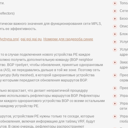
ти.
Топо
Сете
flectors)
Безо
ически важного значения для функционирования сети MPLS,
Опис
ить ее эффективность.
Блок
alychyna.org/
.
gai goi gai gu
.
Номерки для гардероба синие
Услу
Услу
то в случае подключения нового устройства PE каждое
адре
должно получить дополнительную команду (BGP neighbor
Зака
тво. BGP требует, чтобы обновления, принятые одноранговым
адре
па (AS), не передавались дальше в той же зоне. Поэтому сеть
ктуру (fully meshed), в которой одноранговые устройства
Прео
ду которыми передаются обновления маршрутов BGP.
серв
Прео
льно возрастает, что делает непрактичной процедуру
димо использовать рефлекторы маршрутов BGP. Рефлекторы
Упра
и каждого однорангового устройства BGP со всеми остальными
Упра
каждому устройству PE.
сети 
шрутов, устройствам PE нужны только те соседи, которые
Упра
 обновления, включая информацию для таблиц VRF, будут
глоб
тов. В свою очередь, рефлекторы распространяют