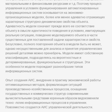
материальными и финансовыми ресурсами и т.д. Поэтому процесс
управления в условиях функционирования автоматизированных
информационных систем основывается на экономико-
организационных моделях, более или менее адекватно отражающих
характерные структурно-динамические свойства объекта.
Адекватность модели означает прежде всего ее соответствие
объекту в смысле идентичности поведения в условиях, имитирующих
реальную ситуацию, поведение моделируемого объекта в части
существенных для поставленной задачи характеристик и свойств.
Безусловно, полного повторения объекта в модели быть не может,
однако несущественными для анализа и принятия управленческих
решений деталями можно пренебречь. Модели имеют собственную
классификацию, подразделяясь на вероятностные и
детерминированные, функциональные и структурные. Эти
особенности модели порождают разнообразие типов
информационных систем.
Опыт создания АИС, внедрение в практику экономической работы
оптимизационных методов, формализация ситуаций
производственно-хозяйственных процессов, оснащение
государственных и коммерческих структур современными
вычислительными средствами коренным образом видоизменили
техно -логию информационных процессов в управлении.
Повсеместно создаются АИС управленческой деятельности.