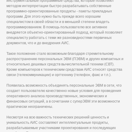
инструментальные программные средства, которые позволяют
методом интерпретации быстро разрабатывать собственные
программно-ориентированные продукты - пакеты прикладных
программ. Для этого нужно быть прежде всего хорошим
специалистом в своей области и в меньшей степени владеть
программированием. В помощь пользователю все активнее
внедряется объектно-ориентированный подход, который позволяет
специалисту работать с теми же разновидностями первичных
документов, что и до внедрения АИС.
Такое положение стало возможным благодаря стремительному
распространению персональных ЭВМ (ПЭВМ) и других компактных и
относительно дешевых средств вычислительной техники (СВТ).
Кроме компьютеров к техническим средствам АИС относят средства
связи (телекоммуникации) и оргтехнику (телефон, факс и т.п.).
Появилась возможность объединять персональные ЭВМ в сети, что
создает пользователю качественно новые условия для проведения
оперативного анализа производственных, экономических и
финансовых ситуаций, а в сочетании с суперЭВМ эти возможности
практически неограничены.
Несмотря на всю важность технических решений ценность и
уникальность АИС составляют интеллектуальные продукты,
разрабатываемые участниками проектирования и последующих