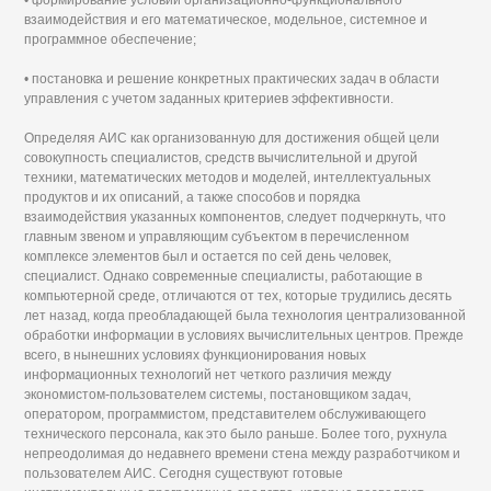
• формирование условий организационно-функционального
взаимодействия и его математическое, модельное, системное и
программное обеспечение;
• постановка и решение конкретных практических задач в области
управления с учетом заданных критериев эффективности.
Определяя АИС как организованную для достижения общей цели
совокупность специалистов, средств вычислительной и другой
техники, математических методов и моделей, интеллектуальных
продуктов и их описаний, а также способов и порядка
взаимодействия указанных компонентов, следует подчеркнуть, что
главным звеном и управляющим субъектом в перечисленном
комплексе элементов был и остается по сей день человек,
специалист. Однако современные специалисты, работающие в
компьютерной среде, отличаются от тех, которые трудились десять
лет назад, когда преобладающей была технология централизованной
обработки информации в условиях вычислительных центров. Прежде
всего, в нынешних условиях функционирования новых
информационных технологий нет четкого различия между
экономистом-пользователем системы, постановщиком задач,
оператором, программистом, представителем обслуживающего
технического персонала, как это было раньше. Более того, рухнула
непреодолимая до недавнего времени стена между разработчиком и
пользователем АИС. Сегодня существуют готовые