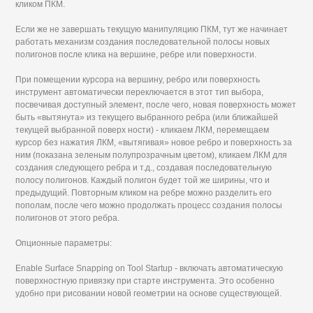
кликом ПКМ.
Если же не завершать текущую манипуляцию ПКМ, тут же начинает
работать механизм создания последовательной полосы новых
полигонов после клика на вершине, ребре или поверхности.
При помещении курсора на вершину, ребро или поверхность
инструмент автоматически переключается в этот тип выбора,
посвечивая доступный элемент, после чего, новая поверхность может
быть «вытянута» из текущего выбранного ребра (или ближайшей
текущей выбранной поверх ности) - кликаем ЛКМ, перемещаем
курсор без нажатия ЛКМ, «вытягивая» новое ребро и поверхность за
ним (показана зеленым полупрозрачным цветом), кликаем ЛКМ для
создания следующего ребра и т.д., создавая последовательную
полосу полигонов. Каждый полигон будет той же ширины, что и
предыдущий. Повторным кликом на ребре можно разделить его
пополам, после чего можно продолжать процесс создания полосы
полигонов от этого ребра.
Опционные параметры:
Enable Surface Snapping on Tool Startup - включать автоматическую
поверхностную привязку при старте инструмента. Это особенно
удобно при рисовании новой геометрии на основе существующей.