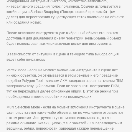
Изощренный инструмент быстрого, контекстно-зависимого,
интерактивного создания полос полигонов. Обычно используется в
комбинации с Surface Snapping (Поверхностной привязкой) - (см.
далее) для перестроения существующих сеток полигонов на объекте
или создания новых.
После активации инструмента уже выбранный объект становится
доступным для добавления к нему геометрии, невыбранный объект
будет использован, как «привязочная цель» для инструмента.
В зависимости от ситуации в сцене и текущего типа выбора опция
ведет себя по-разному:
Vertex Mode - если на момент включения инструмента в сцене нет
никаких объектов, он открывается в этом режиме и его поведение
подобно Polygon Tool - кликаем ЛКМ, создавая вершины, кликом ПКМ
завершаем текущий полигон. Если не завершать построение ПКМ,
тут же переходим в далее описанные опции. В этот же режим при
необходимости можно перейти и из последующих.
Multi Selection Mode - если на момент включения инструмента в сцене
уже присутствуют какие-либо объекты, он по умолчанию отрывается
в этом режиме. Инструмент тут же можно использовать, в т.ч. в
режиме обычного Tweak (Щипок), т.е. с зажатой ЛКМ перемещать им
вершины, ребра, поверхности, завершая каждое перемещение