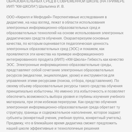
ОБРАЗОВАТЕЛЬНЫХ СРЕД В СОВРЕМЕННОЙ ШКОЛЕ (НА ПРИМЕРЕ
ИИП "КМ-ШКОЛА") Шалыгина И. В.
ООО «Кирилл и Мефодий» Перспективные исследования в
дидактике, на наш взгляд, лежат в области использования
электронных информационно-образовательных сред и
образовательных технологий на основе использования электронных
дидактических средств обучения. Охарактеризуем основные
качества, по которым оценивается педагогическая ценность
электронных образовательных сред (ЭОС) и покажем, как
проявляются эти качества на примере информационного
интегрированного продукта (ИИП) «КМ-Школа» Гибкость как качество
ЭОС. Электронные информационно-образовательные среды,
представляют собой сочетание электронных образовательных
ресурсов (медиатеки, энциклопедии, уроки) и инструментов для
управления этими ресурсами (поиска, отбора, представления). По
своему объему образовательные ресурсы такого средства обучения
принципиально избыточны. Но именно эта избыточность и позволяет
обеспечить возможность выбора уровня и глубины изучения учебного
материала, при этом избежав перегрузки. Как средство обучения
электронная информационно-образовательная среда обретает ту
структуру, границы и содержательное наполнение, которое задают
субъекты (конкретный ученик, учебная группа, конкретный учитель).
Предвижу, что в ближайшее время дидактика сможет предложить
нашей школе эффективные и технологичные решения