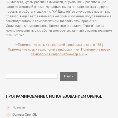
библиотека, курсы развития личности, обучающие и развивающие
занятия в игровой форме, мультфильмы на четырех языках и другие
проекты.и работы учащихся с "КМ-Школой" во внеурочное время, как
правило, выделяется кабинет, в котором школьники могут заниматься
самоподготовкой и саморазвитием, готовить свои проекты в
Индивидуальном портфеле. Кроме того, в разделе "Уроки" всегда
можно почерпнуть разработки внеурочных занятий с использованием
"КМ-Школы".
⇐
Применение новых технологий в информатике-стр.458
|
Применение новых технологий в информатике
|
Применение новых
технологий в информатике-стр.460
⇒
ПРОГРАМИРОВАНИЕ С ИСПОЛЬЗОВАНИЕМ OPENGL
Новости
Основы OpenGL