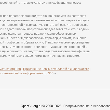
способностей, интеллектуальных и психофизиологических
ьная педагогическая подготовка, понимаемая как составная
ак целенаправленный, организованный и планомерный процесс
ося, способной и психологически готовой освоить профессию
ой педагогической подготовки определяется тем, что: 1) одним
ества является процесс педагогизации общественных
знания носят общечеловеческий характер, а значит, жизненно
ой профессии и образа жизни; 3) педагогическое просвещение
цессы, идущие в школе, особенно - гуманизацию отношений и
ацию личности; 4) подготовка педагогов высокой квалификации
ными учебными заведениями, но и начинается в период
матике-стр.358
|
Применение новых технологий в информатике
|
х технологий в информатике-стр.360
⇒
OpenGL.org.ru © 2000–
2026.
Програмирование с использов