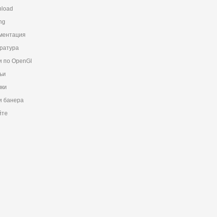
load
ng
ментация
ратура
и по OpenGl
ьи
ки
 банера
йте