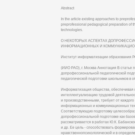
Abstract
In the article existing approaches to preprof
preprofessional pedagogical preparation of t
technologies.
О НЕКОТОРЫХ АСПЕКТАХ ДОПРОФЕССИ
ИНФОРМАЦИОННЫХ И КОММУНИКАЦИОНН
Институт информатизации образования Р
(ИИО РАО), г. Москва Аннотация В стать
допрофессиональной педагогической под
педагогической подготовки школьников в
Информатизация общества, обеспечивая 
интеллектуализацию трудовой деятельнос
и производственными, требует от каждого
информационных и коммуникационных тех
Соответствующую подготовку целесообраз
допрофессиональной подготовке как базо
рассматривается в работах Ю.К. Бабанского
и др. Ее цель - способствовать формиров
нравственнопсихологической и в определе