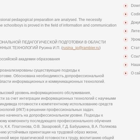
Down
Codi
essional pedagogical preparation are analysed. The necessity
Доку
he schoolboys is proved in the field of information and communication
Лите
Урок
ОНАЛЬНОЙ ПЕДАГОГИЧЕСКОЙ ПОДГОТОВКИ В ОБЛАСТИ
ЫХ ТЕХНОЛОГИЙ Русина И.П. (
rusina_ip@rambier.ru
)
Стат
Ссыл
оссийской академии образования
Наши
е проанализированы существующие подходы к
О са
готовке. Обоснована необходимость допрофессиональной
 области информационных и коммуникационных технологий.
высокий уровень информационного обслуживания,
ти за счет интеграции информационных технологий с научными
 индивида готовности к компетентному использованию средств
нологий (ИКТ) в решении профессиональных задач.
но начинать на допрофессиональном уровне. Подходы к
вому компоненту последующего профессионального обучения
, К.К. Платонова, О.В. Захаровой, Г.Д. Бабушкина, В.А. Полякова
анию устойчивых ориентации на трудовой образ жизни,
нной мере практической готовности к труду, воспитанию общей