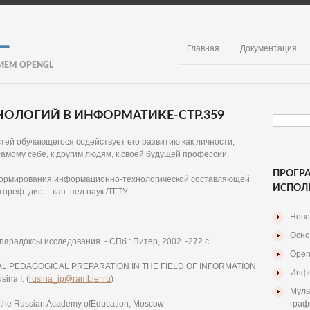
Главная
Документация
ИЕМ OPENGL
ОЛОГИЙ В ИНФОРМАТИКЕ-СТР.359
ей обучающегося содействует его развитию как личности,
амому себе, к другим людям, к своей будущей профессии.
ПРОГР
 формирования информационно-технологической составляющей
ИСПОЛ
ореф. дис… кан. пед.наук /ТГТУ.
Ново
Осно
парадоксы исследования. - СПб.: Питер, 2002. -272 с.
Open
 PEDAGOGICAL PREPARATION IN THE FIELD OF INFORMATION
Инфо
na I. (
rusina_ip@rambier.ru
)
Муль
 of the Russian Academy ofEducation, Moscow
граф