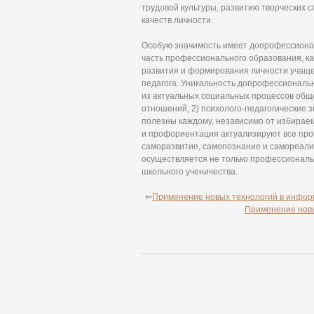
трудовой культуры, развитию творческих 
качеств личности.
Особую значимость имеет допрофессионал
часть профессионального образования, к
развития и формирования личности учащег
педагога. Уникальность допрофессиональн
из актуальных социальных процессов общ
отношений; 2) психолого-педагогические 
полезны каждому, независимо от избираем
и профориентация актуализируют все про
саморазвитие, самопознание и самореализ
осуществляется не только профессиональ
школьного ученичества.
⇐
Применение новых технологий в инфор
Применение новы