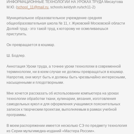
ИНФОРМАЦИОННЫЕ ТЕХНОЛОГИИ НА УРОКАХ ТРУДА Мисаутова
М.Ю. (
school_11@mail.ru
, schools.keldysh.ru/sch11-2)
Муниципальное образовательное учреждение средняя
общеобразовательная школа № 11, г. Жуковский Московской области
Долгий труд - это такой труд, к которому не осмеливаешься
приступить.
Он превращается в кошмар.
Ш. Бодлер.
Аннотация Уроки труда, а точнее уроки технологии в современной
терминологии, ни в коем случае не должны превращаться в кошмар.
Напротив, они могут быть и должны быть чрезвычайно интересными,
насыщенными и плодотворными.
Мне хочется рассказать об использовании компьютера на уроках
технологии обработки ткани, кулинарии, вязания, изготовления
самодельных кукол и для оформления учащимися пояснительных
записок к творческим проектам, выполняемым в рамках учебной
программы.
В моем распоряжении имеется несколько СЭ по предмету технология
из Серии мультимедиа-изданий «Мастера России».