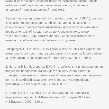
субъект деятельности создаёт избыточность инвариантов, затем
выбирает наиболее эффективный инвариант для решения
актуальной профессиональной проблемы.
Эффективность применения тех или иных технологий ИППД зависит
от состояния профессиональной среды, уровня и сложности
возникающих проблем. Чем интенсивней происходят изменения в
профессиональной среде, тем выше уровень используемых
технологий ИППД. При этом технологии более высокого уровня
включают в себя технологии более низкого уровня.
Литература 1. Н.М. Мельник. Педагогические основы формирования
потенциального пространства саморазвития студента: Монография. -
М.: Гуманитарный издательский центр ВЛАДОС, 2007. - 204 с.
2. Мельник Н.М., Нестеренко В.М. Интеллектуально-информационная
поддержка профессиональной деятельности специалиста и
трансферта наукоёмких технологий // Известия Самарского научного
центра Российской академии наук. Спец. выпуск «Новейшие
гуманитарные исследования», 2006. С 80-91.
3. Норенков И.П., Кузьмик П.К. Информационная поддержка
наукоемких изделий. СЛЬ8-технологии. - М.: Изд-во МГТУ им.
Н.Э.Баумана, 2002. - 320 с.