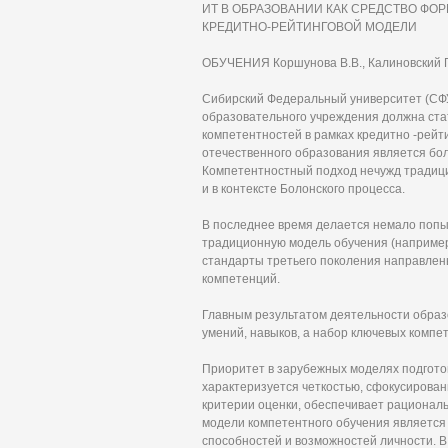
ИТ В ОБРАЗОВАНИИ КАК СРЕДСТВО Ф
КРЕДИТНО-РЕЙТИНГОВОЙ МОДЕЛИ
ОБУЧЕНИЯ Коршунова В.В., Калиновский П
Сибирский Федеральный университет (СФУ
образовательного учреждения должна стат
компетентностей в рамках кредитно -рей
отечественного образования является бо
Компетентностный подход нечужд традици
и в контексте Болонского процесса.
В последнее время делается немало попы
традиционную модель обучения (например, 
стандарты третьего поколения направле
компетенций.
Главным результатом деятельности образ
умений, навыков, а набор ключевых компе
Приоритет в зарубежных моделях подгото
характеризуется четкостью, сфокусирован
критерии оценки, обеспечивает рационал
модели компетентного обучения является 
способностей и возможностей личности. 