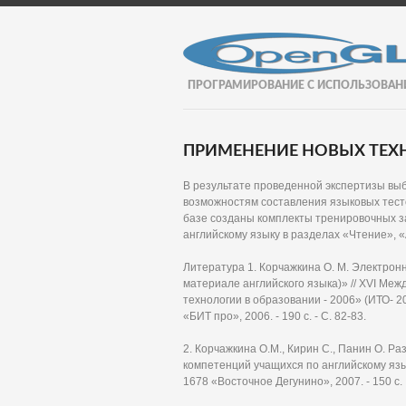
ПРОГРАМИРОВАНИЕ С ИСПОЛЬЗОВАН
ПРИМЕНЕНИЕ НОВЫХ ТЕХН
В результате проведенной экспертизы вы
возможностям составления языковых тесто
базе созданы комплекты тренировочных за
английскому языку в разделах «Чтение», 
Литература 1. Корчажкина О. М. Электрон
материале английского языка)» // XVI М
технологии в образовании - 2006» (ИТО- 200
«БИТ про», 2006. - 190 с. - С. 82-83.
2. Корчажкина О.М., Кирин С., Панин О. Р
компетенций учащихся по английскому язык
1678 «Восточное Дегунино», 2007. - 150 с.