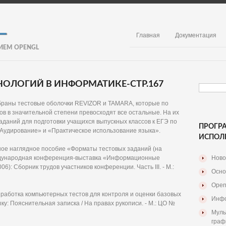
Главная
Документация
ИЕМ OPENGL
ОЛОГИЙ В ИНФОРМАТИКЕ-СТР.167
браны тестовые оболочки REVIZOR и TAMARA, которые по
в в значительной степени превосходят все остальные. На их
даний для подготовки учащихся выпускных классов к ЕГЭ по
ПРОГР
«Аудирование» и «Практическое использование языка».
ИСПОЛ
ное наглядное пособие «Форматы тестовых заданий (на
еждународная конференция-выставка «Информационные
Ново
6): Сборник трудов участников конференции. Часть III. - М.:
Осно
Open
азработка компьютерных тестов для контроля и оценки базовых
Инфо
у: Пояснительная записка / На правах рукописи. - М.: ЦО №
Муль
граф