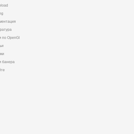
load
ng
ментация
ратура
и по OpenGl
ьи
ки
 банера
йте