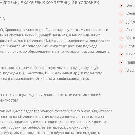
ОРМИРОВАНИЕ КЛЮЧЕВЫХ КОМПЕТЕНЦИЙ В УСЛОВИЯХ
Down
Codi
.А.
Доку
), Красноярск Аннотация Главным результатом деятельности
Лите
ь не система знаний, умений, навыков, а набор ключевых
Урок
тинговой модели обучения Одним из направлений модернизации
лее широкое использование компетентностного подхода.
Стат
онной системе образования, но в то же время рассматривается
Ссыл
Наши
ток включить компетентностную модель в существующую
О са
подходы В.А. Болотова, В.В. Серикова и др.), и кроме того
ны на формирование ключевых и профессиональных
овательного учреждения должна стать не система знаний,
тентностей.
вки учащихся отдается модели компетентного обучения, которая
ностью на обучении практическим умениям и навыкам, имеет
ьное составление учебного плана. Характерной особенностью
учёт уровня потребностей интересов, склонностей,
В рамках модели компетентного обучения можно выделить