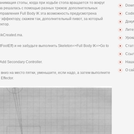
нимация стопы, когда при ходьбе стопа вращается то вокруг
Down
дача решалась с помощью разных трюков: дополнительных
 управления Full Body IK эта возможность предусмотрена
Codi
 эффектору, скажем так, дополнительный пивот, за который
Доку
ктор.
Лите
ikCreated.ma.
Урок
ootEff) и не забудьте выполнить Skeleton=>Full Body IK=>Go to
Стат
Ссыл
dd Secondary Controller.
Наши
О са
низ на место пятки, уменьшите, если надо, а затем выполните
Effector.