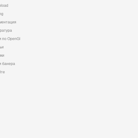
load
ng
ментация
ратура
и по OpenGl
ьи
ки
 банера
йте