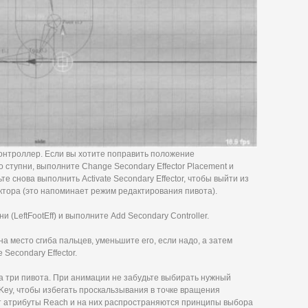
онтроллер. Если вы хотите поправить положение
ступни, выполните Change Secondary Effector Placement и
те снова выполнить Activate Secondary Effector, чтобы выйти из
ора (это напоминает режим редактирования пивота).
(LeftFootEff) и выполните Add Secondary Controller.
 место сгиба пальцев, уменьшите его, если надо, а затем
 Secondary Effector.
а три пивота. При анимации не забудьте выбирать нужный
 Key, чтобы избегать проскальзывания в точке вращения
 атрибуты Reach и на них распространяются принципы выбора