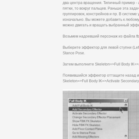
два центра вращения. Типичный пример - а
пятки, то вокруг пальцев. Раньше эта за
группировок, констрейнов и пр. В системе
изначально. Вы можете добавить к любому
можно двигать и вращать выбранный эффе
Возьмем надоевший персонаж из файла fb
Выберите эффектор для левой ступни (LeftF
Stance Pose.
Затем выполните Skeleton=>Full Body IK=>A
Появившийся эффектор оттащите назад и в
Skeleton=>Full Body IK=>Activate Secondary 