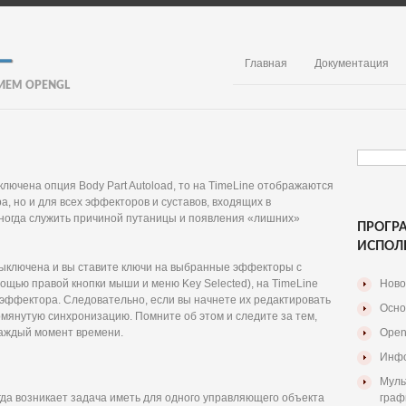
Главная
Документация
ИЕМ OPENGL
ключена опция Body Part Autoload, то на TimeLine отображаются
, но и для всех эффекторов и суставов, входящих в
иногда служить причиной путаницы и появления «лишних»
ПРОГР
ИСПОЛ
d выключена и вы ставите ключи на выбранные эффекторы с
ощью правой кнопки мыши и меню Key Selected), на TimeLine
Ново
эффектора. Следовательно, если вы начнете их редактировать
Осно
мянутую синхронизацию. Помните об этом и следите за тем,
каждый момент времени.
Open
Инфо
Муль
да возникает задача иметь для одного управляющего объекта
граф