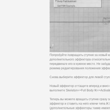
Попробуйте повращать ступню за новый к
дополнительного эффектора относительно 
передвиньте его в нужное место. Не забудь
режима редактирования положения эффект
Снова выберите эффектор для левой ступни 
Новый эффектор оттащите вперед и вниз на
выполните Skeleton=>Full Body IK=>Activate
Теперь вы можете вращать ступню сразу з
эффектор и ставить на него ключи типа IK
(дополнительные эффекторы также имеют