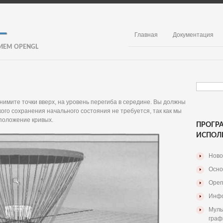
Главная
Документация
ИЕМ OPENGL
днимите точки вверх, на уровень перегиба в середине. Вы должны
ого сохранения начального состояния не требуется, так как мы
положение кривых.
ПРОГР
ИСПОЛ
Ново
Осно
Open
Инфо
Муль
граф