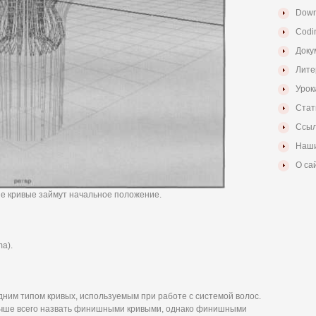
Down
Codi
Доку
Лите
Урок
Стат
Ссыл
Наши
О са
ие кривые займут начальное положение.
ma).
дним типом кривых, используемым при работе с системой волос.
лучше всего назвать финишными кривыми, однако финишными