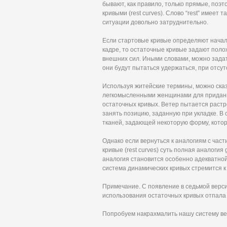
бывают, как правило, только прямые, поэ
кривыми (rest curves). Слово “rest” имеет
ситуации довольно затруднительно.
Если стартовые кривые определяют начал
кадре, то остаточные кривые задают поло
внешних сил. Иными словами, можно задать
они будут пытаться удержаться, при отсу
Используя житейские термины, можно сказ
легкомысленными женщинами для придани
остаточных кривых. Ветер пытается растр
занять позицию, заданную при укладке. В
тканей, задающей некоторую форму, котор
Однако если вернуться к аналогиям с час
кривые (rest curves) суть полная аналогия
аналогия становится особенно адекватной)
система динамических кривых стремится 
Примечание. С появление в седьмой версии
использования остаточных кривых отпала
Попробуем накрахмалить нашу систему ве