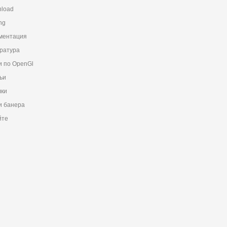
load
ng
ментация
ратура
и по OpenGl
ьи
ки
 банера
йте