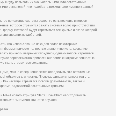
тому я буду называть их окончательными, или остаточными
 так много значений, что подобрать подходящее именно к данной
ьное положение системы волос, то есть позицию в первом
жение, которое стремится занять система волос при отсутствии
 форму, к которой будут стремиться все кривые и около которой
тствии внешних воздействий.
ать, что использование лака для волос некоторыми
я формы прическе полностью аналогично использованию
епать прически ветреных блондинок, однако волосы стремятся
 случае веревок можно привести аналогию с накрахмаленностью
ую ткань стремиться сохранить.
тицами, можно совершенно четко определить, что остаточные
 goal-объектов для частиц. (В случае динамики мягких тел эта
. Как частицы стремятся к своим goal-объектэм, так же и
к форме, задаваемой остаточными кривыми.
 MAYA нового атрибута Start Curve Attract необходимость
 в значительном большинстве случаев.
ревок.