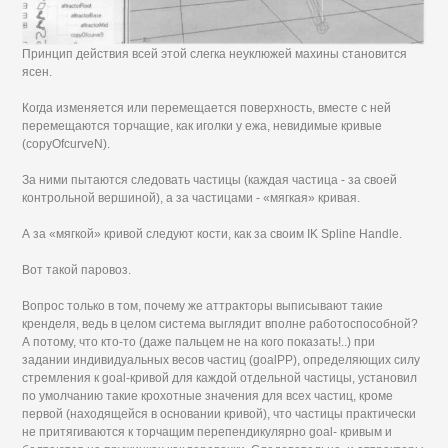
Принцип действия всей этой слегка неуклюжей махины становится
ясен.
Когда изменяется или перемещается поверхность, вместе с ней
перемещаются торчащие, как иголки у ежа, невидимые кривые
(copyOfcurveN).
За ними пытаются следовать частицы (каждая частица - за своей
контрольной вершиной), а за частицами - «мягкая» кривая.
А за «мягкой» кривой следуют кости, как за своим IK Spline Handle.
Вот такой паровоз.
Вопрос только в том, почему же аттракторы выписывают такие
кренделя, ведь в целом система выглядит вполне работоспособной?
А потому, что кто-то (даже пальцем не на кого показать!..) при
задании индивидуальных весов частиц (goalPP), определяющих силу
стремления к goal-кривой для каждой отдельной частицы, установил
по умолчанию такие крохотные значения для всех частиц, кроме
первой (находящейся в основании кривой), что частицы практически
не притягиваются к торчащим перепендикулярно goal- кривым и