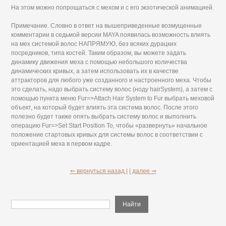
На этом можно попрощаться с мехом и с его экзотической анимацией.
Примечание. Словно в ответ на вышеприведенные возмущенные
комментарии в седьмой версии MAYA появилась возможность влиять
на мех системой волос НАПРЯМУЮ, без всяких дурацких
посредников, типа костей. Таким образом, вы можете задать
динамику движения меха с помощью небольшого количества
динамических кривых, а затем использовать их в качестве
аттракторов для любого уже созданного и настроенного меха. Чтобы
это сделать, надо выбрать систему волос (ноду hairSystem), а затем с
помощью пункта меню Fur=>Attach Hair System to Fur выбрать меховой
объект, на который будет влиять эта система волос. После этого
полезно будет также опять выбрать систему волос и выполнить
операцию Fur=>Set Start Position То, чтобы «развернуть» начальное
положение стартовых кривых для системы волос в соответствии с
ориентацией меха в первом кадре.
⇐ вернуться назад |
| далее ⇒