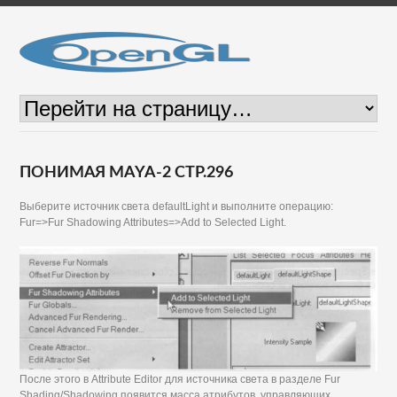
ПОНИМАЯ MAYA-2 СТР.296
Выберите источник света defaultLight и выполните операцию:
Fur=>Fur Shadowing Attributes=>Add to Selected Light.
После этого в Attribute Editor для источника света в разделе Fur
Shading/Shadowing появится масса атрибутов, управляющих