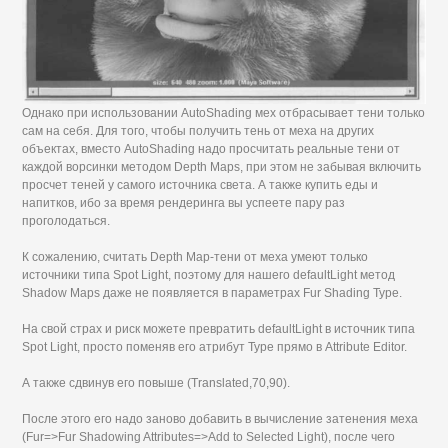
Однако при использовании AutoShading мех отбрасывает тени только
сам на себя. Для того, чтобы получить тень от меха на других
объектах, вместо AutoShading надо просчитать реальные тени от
каждой ворсинки методом Depth Maps, при этом не забывая включить
просчет теней у самого источника света. А также купить еды и
напитков, ибо за время рендеринга вы успеете пару раз
проголодаться.
К сожалению, считать Depth Map-тени от меха умеют только
источники типа Spot Light, поэтому для нашего defaultLight метод
Shadow Maps даже не появляется в параметрах Fur Shading Type.
На свой страх и риск можете превратить defaultLight в источник типа
Spot Light, просто поменяв его атрибут Туре прямо в Attribute Editor.
А также сдвинув его повыше (Translated,70,90).
После этого его надо заново добавить в вычисление затенения меха
(Fur=>Fur Shadowing Attributes=>Add to Selected Light), после чего