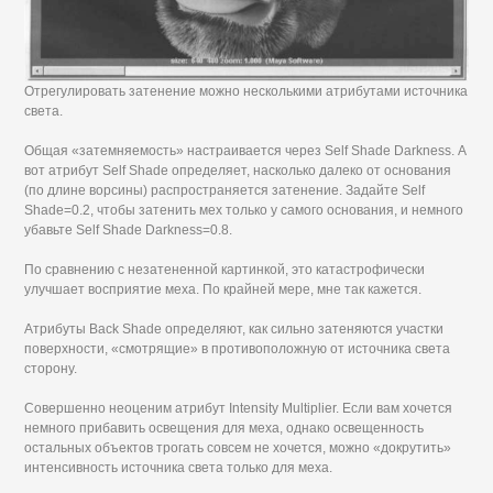
Отрегулировать затенение можно несколькими атрибутами источника
света.
Общая «затемняемость» настраивается через Self Shade Darkness. А
вот атрибут Self Shade определяет, насколько далеко от основания
(по длине ворсины) распространяется затенение. Задайте Self
Shade=0.2, чтобы затенить мех только у самого основания, и немного
убавьте Self Shade Darkness=0.8.
По сравнению с незатененной картинкой, это катастрофически
улучшает восприятие меха. По крайней мере, мне так кажется.
Атрибуты Back Shade определяют, как сильно затеняются участки
поверхности, «смотрящие» в противоположную от источника света
сторону.
Совершенно неоценим атрибут Intensity Multiplier. Если вам хочется
немного прибавить освещения для меха, однако освещенность
остальных объектов трогать совсем не хочется, можно «докрутить»
интенсивность источника света только для меха.