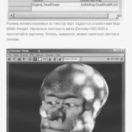
Размер конвертируемых из текстур карт задается атрибутами Map
Width /Height. Увеличьте плотность меха (Density=200 000) и
просчитайте картинку. Теперь, наверное, можно заняться светом и
тенями.