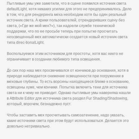
Пытливые умы уже заметили, что в сцене появился источник света
defaultLight, хотя никаких усилии для этого не предпринималось. Дело
в том, что для рендеринга меха необходим хотя бы один реальный
источник света. А крики пользователей, отрендеривших сцену без
света, («Где же мой мех?»), так надоели службе технической
поддержки, что по ее просьбе теперь при попытке просчитать
неосвещенный мех автоматически создается новый источник света
типа direc-tionalLight.
Воспользуемся этим источником для простоты, хотя вас никто не
ограничивает в создании любимого типа освещения.
До сих пор наш мех просвечивался от кончиков до основания, хотя в
природе наблюдается снижение освещенности при погружении в
меховые глубины. То есть ворсины находящиеся ближе к основанию,
освещены хуже, чем кончики. Попытка включить тени для источника
света ни к чему не приводит. Однако пытливые умы наверняка нашли
в Attribute Editor для источника света раздел Fur Shading/Shadowing,
который, впрочем, безнадежно пуст.
Чтобы заставить мех просчитывать самозатенение, надо указать,
какие источники света при этом будут использоваться. Делается это
довольно нетривиально.