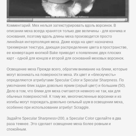
Комментарий. Мех нельзя затекстурировать вдоль ворсинок. В
описании меха всегда хранятся только две величины - для кончика и
основания, поэтому вдоль длины меха производится просто
линейная интерполяция меха. Даже когда на цвет назначена
трехмерная текстура, дающая распределение цвета в пространстве,
ее конвертация кнопкой Bake приводит к появлению двух плоских
карт - одной для концов и второй для оснований меховых ворсинок.
Освещение меха Прежде всего, обратим внимание на блики, которые
могут возникать на поверхности меха. Их цвет и «блескучесть»
определяются атрибутами Specular Color и Specular Sharpness. По
умолчанию блик задан довольно ярким (серый цвет) и большим (50).
Дело в том, что блики для меха считаются немного не так, как для
обычных поверхностей. К тому же, многочисленные ворсинки и из
изгибы могут порождать довольно сильный шум в освещении меха,
особенно при использовании атрибут Scraggle.
Задайте Specular Sharpness=200, a Specular Color сделайте в два
раза темнее. Это сделает освещение меха более ровным и
спокойным.