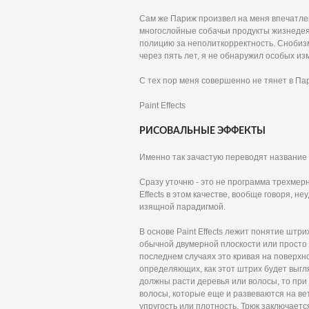
Сам же Париж произвел на меня впечатлени
многослойные собачьи продукты жизнедеят
полицию за неполиткорректность. Снобизм
через пять лет, я не обнаружил особых и
С тех пор меня совершенно не тянет в Па
Paint Effects
РИСОВАЛЬНЫЕ ЭФФЕКТЫ
Именно так зачастую переводят название м
Сразу уточню - это не программа трехмерн
Effects в этом качестве, вообще говоря, 
изящной парадигмой.
В основе Paint Effects лежит понятие штри
обычной двумерной плоскости или просто 
последнем случаях это кривая на поверхн
определяющих, как этот штрих будет выгляд
должны расти деревья или волосы, то пр
волосы, которые еще и развеваются на вет
упругость или плотность. Трюк заключаетс