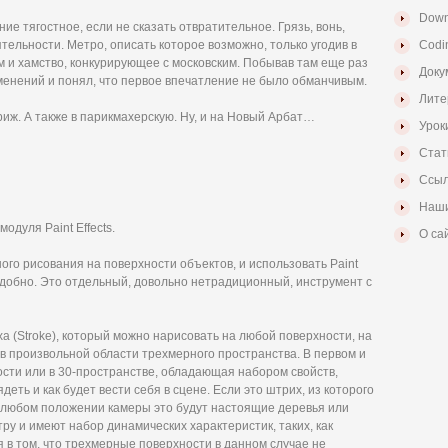
Down
е тягостное, если не сказать отвратительное. Грязь, вонь,
ельности. Метро, описать которое возможно, только угодив в
Codi
 и хамство, конкурирующее с московским. Побывав там еще раз
Доку
зменений и понял, что первое впечатление не было обманчивым.
Лите
риж. А также в парикмахерскую. Ну, и на Новый Арбат…
Урок
Стат
Ссыл
Наши
одуля Paint Effects.
О са
ого рисования на поверхности объектов, и использовать Paint
неудобно. Это отдельный, довольно нетрадиционный, инструмент с
ха (Stroke), который можно нарисовать на любой поверхности, на
в произвольной области трехмерного пространства. В первом и
ости или в 30-пространстве, обладающая набором свойств,
еть и как будет вести себя в сцене. Если это штрих, из которого
и любом положении камеры это будут настоящие деревья или
ру и имеют набор динамических характеристик, таких, как
я в том, что трехмерные поверхности в данном случае не