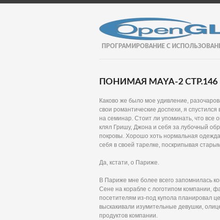
ПРОГРАМИРОВАНИЕ С ИСПОЛЬЗОВАН
ПОНИМАЯ MAYA-2 СТР.146
Каково же было мое удивление, разочарова
свои романтические доспехи, я спустился
на семинар. Стоит ли упоминать, что все
клял Гришу, Джона и себя за лубочный об
покровы. Хорошо хоть нормальная одежда 
себя в своей тарелке, поскрипывая стары
Да, кстати, о Париже.
В Париже мне более всего запомнилась ко
Сене на корабле с логотипом компании, фа
посетителям из-под купола планировал цел
выскакивали изумительные девушки, олиц
продуктов компании.