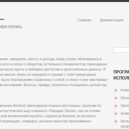
Главная
Документация
ИЕМ OPENGL
ние, смущение, ярость и досада, когда утром, облачившись в
 в холл и попал с общество остальных специалистов, приехавших
 они были одеты в любимые футболки и архетипичные джинсы. Я
ПРОГР
раз мысли, мчась по коридору и срывая с себя чужеродные
ИСПОЛ
была благоразумно захвачена с собой, и скоро я уже чувствовал
ми коссовками. Волосы, правда, пришлось отращивать целый год.
Ново
Осно
мпания Borland: умопомрачительные рестораны, прогулки по
Open
нтастическое шоу в варьете -Парадиз Латин», где на головы
Инфо
ый космический корабль с надписью Borland, из которого
етворяющие, очевидно, высокое качество программных
Муль
граф