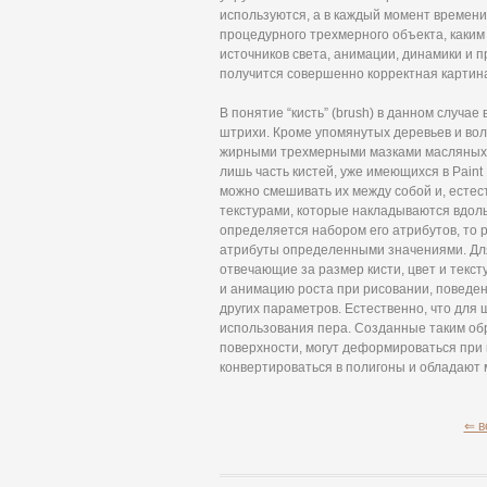
используются, а в каждый момент времен
процедурного трехмерного объекта, каким 
источников света, анимации, динамики и пр
получится совершенно корректная картина
В понятие “кисть” (brush) в данном случа
штрихи. Кроме упомянутых деревьев и вол
жирными трехмерными мазками масляных кр
лишь часть кистей, уже имеющихся в Paint 
можно смешивать их между собой и, естест
текстурами, которые накладываются вдол
определяется набором его атрибутов, то 
атрибуты определенными значениями. Для
отвечающие за размер кисти, цвет и текс
и анимацию роста при рисовании, поведен
других параметров. Естественно, что для 
использования пера. Созданные таким об
поверхности, могут деформироваться при
конвертироваться в полигоны и обладают 
⇐ в