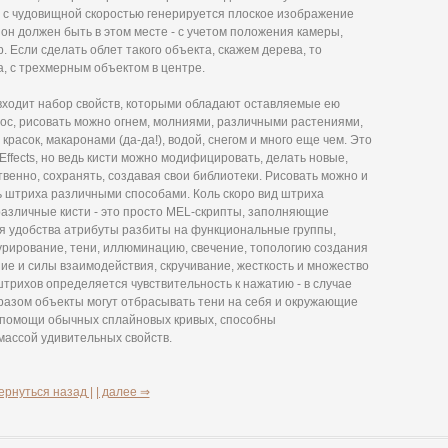
и с чудовищной скоростью генерируется плоское изображение
он должен быть в этом месте - с учетом положения камеры,
. Если сделать облет такого объекта, скажем дерева, то
, с трехмерным объектом в центре.
е входит набор свойств, которыми обладают оставляемые ею
ос, рисовать можно огнем, молниями, различными растениями,
асок, макаронами (да-да!), водой, снегом и много еще чем. Это
Effects, но ведь кисти можно модифицировать, делать новые,
венно, сохранять, создавая свои библиотеки. Рисовать можно и
ь штриха различными способами. Коль скоро вид штриха
различные кисти - это просто MEL-скрипты, заполняющие
 удобства атрибуты разбиты на функциональные группы,
турирование, тени, иллюминацию, свечение, топологию создания
ие и силы взаимодействия, скручивание, жесткость и множество
штрихов определяется чувствительность к нажатию - в случае
разом объекты могут отбрасывать тени на себя и окружающие
 помощи обычных сплайновых кривых, способны
массой удивительных свойств.
ернуться назад |
| далее ⇒