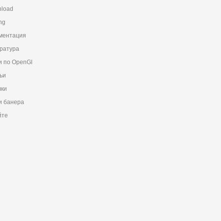
load
ng
ментация
ратура
и по OpenGl
ьи
ки
 банера
йте