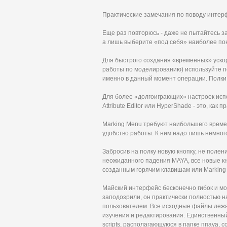
Практические замечания по поводу инте
Еще раз повторюсь - даже не пытайтесь 
а лишь выберите «под себя» наиболее по
Для быстрого создания «временных» уско
работы по моделированию) используйте п
именно в данный момент операции. Полки л
Для более «долгоиграющих» настроек исп
Attribute Editor или HyperShade - это, как
Marking Menu требуют наибольшего време
удобство работы. К ним надо лишь немног
Забросив на полку новую кнопку, не полени
неожиданного падения MAYA, все новые кно
созданным горячим клавишам или Marking
Майский интерфейс бесконечно гибок и мо
заподозрили, он практически полностью 
пользователем. Все исходные файлы лежат в
изучения и редактирования. Единственный 
scripts, располагающуюся в папке ппауа, 