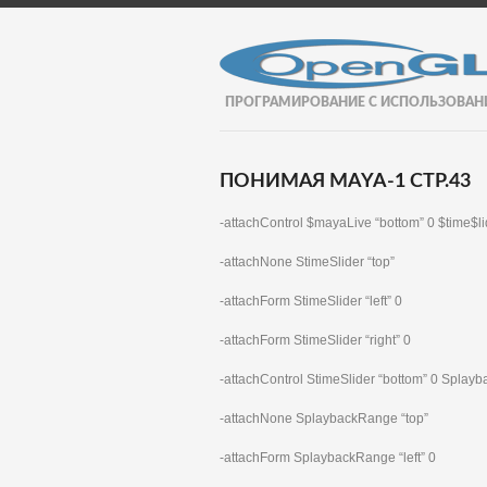
ПРОГРАМИРОВАНИЕ С ИСПОЛЬЗОВАН
ПОНИМАЯ MAYA-1 СТР.43
-attachControl $mayaLive “bottom” 0 $time$li
-attachNone StimeSlider “top”
-attachForm StimeSlider “left” 0
-attachForm StimeSlider “right” 0
-attachControl StimeSlider “bottom” 0 Spla
-attachNone SplaybackRange “top”
-attachForm SplaybackRange “left” 0