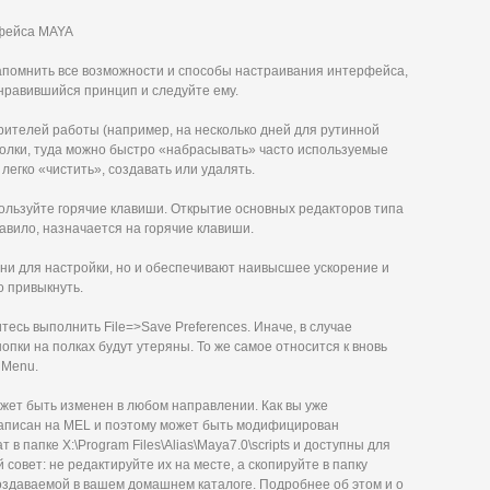
рфейса MAYA
запомнить все возможности и способы настраивания интерфейса,
нравившийся принцип и следуйте ему.
рителей работы (например, на несколько дней для рутинной
олки, туда можно быстро «набрасывать» часто используемые
егко «чистить», создавать или удалять.
ользуйте горячие клавиши. Открытие основных редакторов типа
 правило, назначается на горячие клавиши.
ни для настройки, но и обеспечивают наивысшее ускорение и
о привыкнуть.
тесь выполнить File=>Save Preferences. Иначе, в случае
пки на полках будут утеряны. То же самое относится к вновь
 Menu.
жет быть изменен в любом направлении. Как вы уже
написан на MEL и поэтому может быть модифицирован
 папке X:\Program Files\Alias\Maya7.0\scripts и доступны для
совет: не редактируйте их на месте, а скопируйте в папку
создаваемой в вашем домашнем каталоге. Подробнее об этом и о