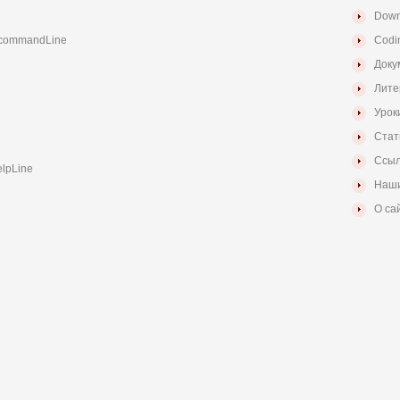
Down
 ScommandLine
Codi
Доку
Лите
Урок
Стат
Ссыл
elpLine
Наши
О са