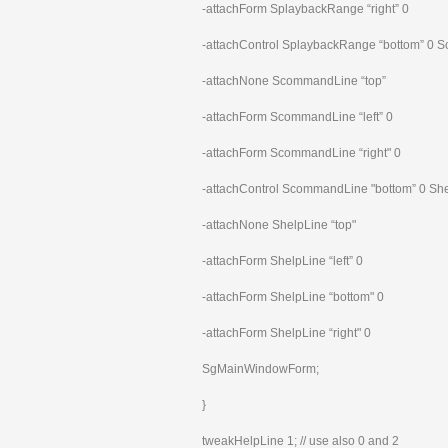
-attachForm SplaybackRange “right” 0
-attachControl SplaybackRange “bottom” 0
-attachNone ScommandLine “top”
-attachForm ScommandLine “left” 0
-attachForm ScommandLine “right" 0
-attachControl ScommandLine "bottom” 0 Sh
-attachNone ShelpLine “top"
-attachForm ShelpLine “left” 0
-attachForm ShelpLine “bottom" 0
-attachForm ShelpLine “right" 0
SgMainWindowForm;
}
tweakHelpLine 1; // use also 0 and 2