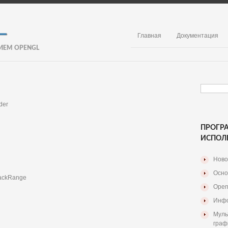
Главная
Документация
ИЕМ OPENGL
der
ПРОГР
ИСПОЛ
Ново
Осно
ybackRange
Open
Инфо
Муль
граф