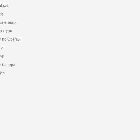
load
ng
ментация
ратура
и по OpenGl
ьи
ки
 банера
йте