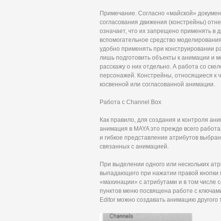
Примечание. Согласно «майской» докумен
согласования движения (констрейны) отне
означает, что их запрещено применять в 
вспомогательное средство моделирования 
удобно применять при конструировании р
лишь подготовить объекты к анимации и м
расскажу о них отдельно. А работа со ске
персонажей. Констрейны, относящиеся к ч
косвенной или согласованной анимации.
Работа с Channel Box
Как правило, для создания и контроля ани
анимация в MAYA это прежде всего работа
и гибкое представление атрибутов выбран
связанных с анимацией.
При выделении одного или нескольких атр
выпадающего при нажатии правой кнопки
«махинации» с атрибутами и в том числе 
пунктов меню посвящена работе с ключами,
Editor можно создавать анимацию другого 