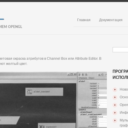
Главная
Документация
ИЕМ OPENGL
товая окраска атрибутов в Channel Box или Attribute Editor. В
еют желтый цвет.
ПРОГР
ИСПОЛ
Ново
Осно
Open
Инфо
Муль
граф