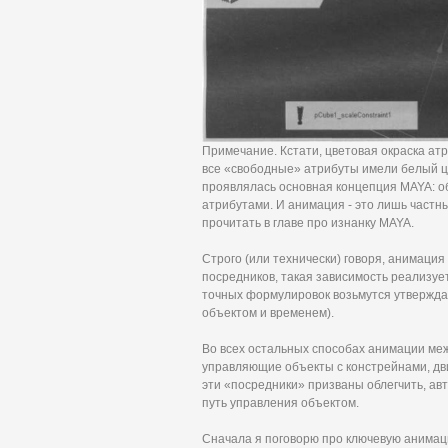
Примечание. Кстати, цветовая окраска атр
все «свободные» атрибуты имели белый цве
проявлялась основная концепция MAYA: об
атрибутами. И анимация - это лишь частн
прочитать в главе про изнанку MAYA.
Строго (или технически) говоря, анимация
посредников, такая зависимость реализуе
точных формулировок возьмутся утверждат
объектом и временем).
Во всех остальных способах анимации ме
управляющие объекты с констрейнами, движе
эти «посредники» призваны облегчить, ав
путь управления объектом.
Сначала я поговорю про ключевую анимаци