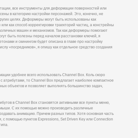
тации, все инструменты для деформации поверхностей или
сены в категорию настройки персонажей. Это, конечно, не
других целях. Деформеры могут быть использованы как
или как способ корректировки траекторий частиц, а констрейны
азличных машин и механизмов. Так как деформеры помогают
огут быть полезны перед началом расстановки ключей, я
летонами и скинингом будет описана в главе про настройку
ислу «посредников», я опишу как отдельное средство создания
мации удобнее всего использовать Channel Box. Коль скоро
 с атрибутами, то Channel Box предлагает наиболее компактное
ных объектов и позволяет выполнять большинство задач,
ибутов в Channel Box становятся активными все пункты меню,
 мыши. С их помощью можно производить различные
создавать анимацию. Причем разных типов. Хотя основная часть
 с помощью пунктов Expressions, Set Driven Key или Connection
типа.