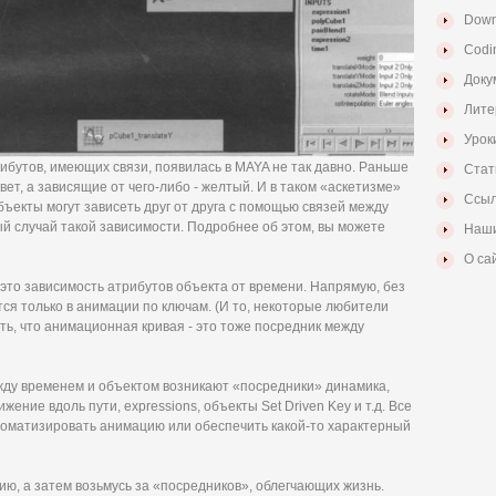
Down
Codi
Доку
Лите
Урок
ибутов, имеющих связи, появилась в MAYA не так давно. Раньше
Стат
т, а зависящие от чего-либо - желтый. И в таком «аскетизме»
Ссыл
ъекты могут зависеть друг от друга с помощью связей между
ый случай такой зависимости. Подробнее об этом, вы можете
Наши
О са
 это зависимость атрибутов объекта от времени. Напрямую, без
тся только в анимации по ключам. (И то, некоторые любители
ь, что анимационная кривая - это тоже посредник между
жду временем и объектом возникают «посредники» динамика,
ние вдоль пути, expressions, объекты Set Driven Key и т.д. Все
томатизировать анимацию или обеспечить какой-то характерный
ю, а затем возьмусь за «посредников», облегчающих жизнь.