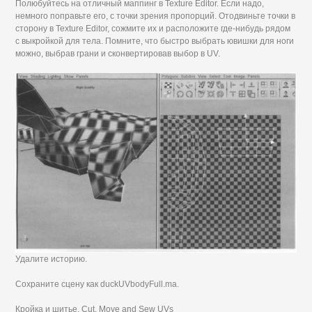
Полюбуйтесь на отличный маппинг в Texture Editor. Если надо,
немного поправьте его, с точки зрения пропорций. Отодвиньте точки в
сторону в Texture Editor, сожмите их и расположите где-нибудь рядом
с выкройкой для тела. Помните, что быстро выбрать ювишки для ноги
можно, выбрав грани и сконвертировав выбор в UV.
Удалите историю.
Сохраните сцену как duckUVbodyFull.ma.
Кройка и шитье. Cut, Move and Sew UVs