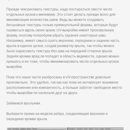
Прежде чем рисовать текстуры, надо постараться свести число
отдельных кусков к минимуму. Это стоит делать прежде всего для
минимизации количества швов. Ведь вы можете создавать
бесшовные текстуры только прямоугольной формы, которые будут
сшиваться вдоль своих краев. UV-выкройки имеют произвольную
форму, поэтому попробуем убрать заранее некоторые швы.
Например, имеет смысл сшить верхнюю, переднюю и заднюю часть
крыла в единое целое, создав развертку крыла, так чтобы можно
было нарисовать текстуру без шва на передней стороне крыла.
Задняя кромка вряд ли попадет в область видимости, однако можно
пришить и ее тоже, чтобы минимизировать число отдельных кусков
выкройки.
Пока что наши части разбросаны в UV-пространстве довольно
произвольно. Это удобно, так как нас пока не интересует взаимное
расположение или компактность, а больше заботит свободное место:
чтобы выкройки не налезали друг на друга.
Займемся крыльями.
Выберите прямо на модели ребра, соединяющие верхнюю и
переднюю кромки крыла.