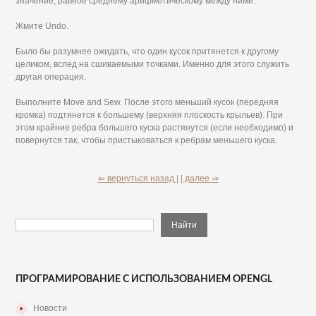
значение, равное среднему арифметическому между ними.
Жмите Undo.
Было бы разумнее ожидать, что один кусок притянется к другому
целиком, вслед на сшиваемыми точками. Именно для этого служить
другая операция.
Выполните Move and Sew. После этого меньший кусок (передняя
кромка) подтянется к большему (верхняя плоскость крыльев). При
этом крайние ребра большего куска растянутся (если необходимо) и
повернутся так, чтобы пристыковаться к ребрам меньшего куска.
⇐ вернуться назад |
| далее ⇒
ПРОГРАМИРОВАНИЕ С ИСПОЛЬЗОВАНИЕМ OPENGL
Новости