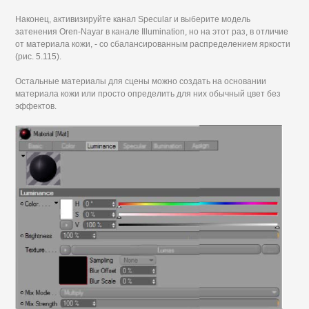
Наконец, активизируйте канал Specular и выберите модель
затенения Oren-Nayar в канале Illumination, но на этот раз, в отличие
от материала кожи, - со сбалансированным распределением яркости
(рис. 5.115).
Остальные материалы для сцены можно создать на основании
материала кожи или просто определить для них обычный цвет без
эффектов.