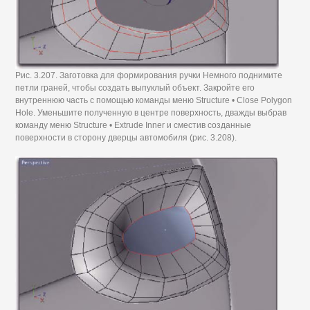
Рис. 3.207. Заготовка для формирования ручки Немного поднимите
петли граней, чтобы создать выпуклый объект. Закройте его
внутреннюю часть с помощью команды меню Structure • Close Polygon
Hole. Уменьшите полученную в центре поверхность, дважды выбрав
команду меню Structure • Extrude Inner и сместив созданные
поверхности в сторону дверцы автомобиля (рис. 3.208).