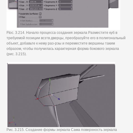
Ftoc. 3.214. Начало процесса создания зеркала Разместите куб в
требуемой позиции всзтв дверцы, преобразуйте его в полигональный
объект, добавьте к нему раз-рэы и переместите вершины таким
образом, чтобы получилась характерная форма бокового зеркала
(рис. 3.215).
Рис. 3.215. Создание формы зеркала Сама поверхность зеркала