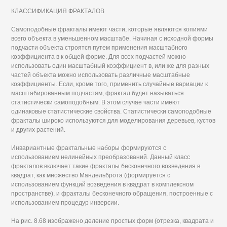
КЛАССИФИКАЦИЯ ФРАКТАЛОВ
Самоподобные фракталы имеют части, которые являются копиями
всего объекта в уменьшенном масштабе. Начиная с исходной формы
подчасти объекта строятся путем применения масштабного
коэффициента в к общей форме. Для всех подчастей можно
использовать один масштабный коэффициент в, или же для разных
частей объекта можно использовать различные масштабные
коэффициенты. Если, кроме того, применить случайные вариации к
масштабированным подчастям, фрактал будет называться
статистически самоподобным. В этом случае части имеют
одинаковые статистические свойства. Статистически самоподобные
фракталы широко используются для моделирования деревьев, кустов
и других растений.
Инвариантные фрактальные наборы формируются с
использованием нелинейных преобразований. Данный класс
фракталов включает такие фракталы бесконечного возведения в
квадрат, как множество Мандельброта (формируется с
использованием функций возведения в квадрат в комплексном
пространстве), и фракталы бесконечного обращения, построенные с
использованием процедур инверсии.
На рис. 8.68 изображено деление простых форм (отрезка, квадрата и