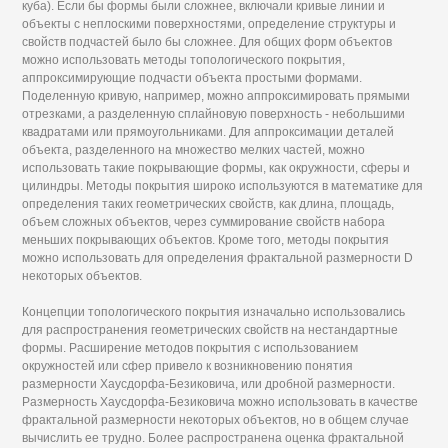
куба). Если бы формы были сложнее, включали кривые линии и
объекты с неплоскими поверхностями, определение структуры и
свойств подчастей было бы сложнее. Для общих форм объектов
можно использовать методы топологического покрытия,
аппроксимирующие подчасти объекта простыми формами.
Поделенную кривую, например, можно аппроксимировать прямыми
отрезками, а разделенную сплайновую поверхность - небольшими
квадратами или прямоугольниками. Для аппроксимации деталей
объекта, разделенного на множество мелких частей, можно
использовать такие покрывающие формы, как окружности, сферы и
цилиндры. Методы покрытия широко используются в математике для
определения таких геометрических свойств, как длина, площадь,
объем сложных объектов, через суммирование свойств набора
меньших покрывающих объектов. Кроме того, методы покрытия
можно использовать для определения фрактальной размерности D
некоторых объектов.
Концепции топологического покрытия изначально использовались
для распространения геометрических свойств на нестандартные
формы. Расширение методов покрытия с использованием
окружностей или сфер привело к возникновению понятия
размерности Хаусдорфа-Безиковича, или дробной размерности.
Размерность Хаусдорфа-Безиковича можно использовать в качестве
фрактальной размерности некоторых объектов, но в общем случае
вычислить ее трудно. Более распространена оценка фрактальной