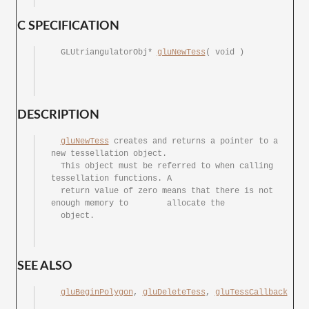
C SPECIFICATION
  GLUtriangulatorObj* 
gluNewTess
( void )

DESCRIPTION
gluNewTess
 creates and returns a pointer to a	
new tessellation object.

  This object must be referred to when calling 
tessellation functions.	A

  return value of zero means that there	is not 
enough memory to	allocate the

  object.

SEE ALSO
gluBeginPolygon
, 
gluDeleteTess
, 
gluTessCallback