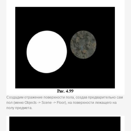
Создадим отражение поверхности пола, создав предварительно сам
пол (меню Objects -> Scene -> Floor), на поверхности лежащего на
полу предмета.