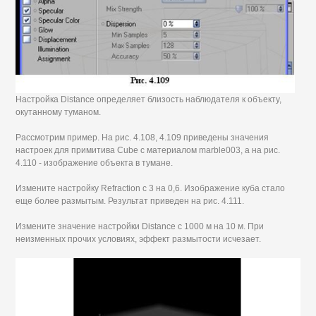
Настройка Distance определяет близость наблюдателя к объекту,
окутанному туманом.
Рассмотрим пример. На рис. 4.108, 4.109 приведены значения
настроек для примитива Cube с материалом marble003, а на рис.
4.110 - изображение объекта в тумане.
Измените настройку Refraction с 3 на 0,6. Изображение куба стало
еще более размытым. Результат приведен на рис. 4.111.
Измените значение настройки Distance с 1000 м на 10 м. При
неизменных прочих условиях, эффект размытости исчезает.