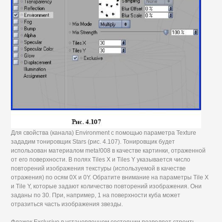
Для свойства (канала) Environment с помощью параметра Texture
зададим тонировщик Stars (рис. 4.107). Тонировщик будет
использован материалом meta!008 в качестве картинки, отраженной
от его поверхности. В полях Tiles X и Tiles Y указывается число
повторений изображения текстуры (используемой в качестве
отражения) по осям 0Х и 0Y. Обратите внимание на параметры Tile X
и Tile Y, которые задают количество повторений изображения. Они
заданы по 30. При, например, 1 на поверхности куба может
отразиться часть изображения звезды.
Флажок Exclusive в установленном состоянии позволяет строить