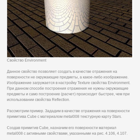
Свойство Environment
Данное свойство позволяет создать в качестве отражения на
поверхности не окружающие предметы, а какое-либо изображение.
Изображение загружается в настройку Texture свойства Environment.
При данном способе построения отражения не нужны окружающие
предметы и само построение (расчет) происходит быстрее, чем при
использовании свойства Reflection.
Рассмотрим пример. Зададим в качестве отражения на поверхности
примитива Cube с материалом metal008 текстурную карту Stars.
Создав примитив Cube, назначим его поверхности материал
metal008 с активными свойствами, указанными на рис. 4.106, 4.107.