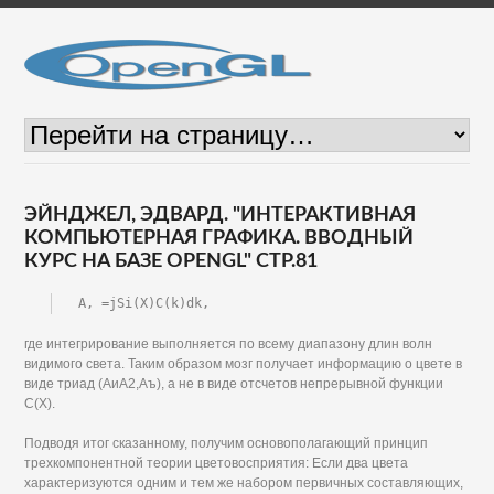
ЭЙНДЖЕЛ, ЭДВАРД. "ИНТЕРАКТИВНАЯ
КОМПЬЮТЕРНАЯ ГРАФИКА. ВВОДНЫЙ
КУРС НА БАЗЕ OPENGL" СТР.81
A, =jSi(X)C(k)dk,
где интегрирование выполняется по всему диапазону длин волн
видимого света. Таким образом мозг получает информацию о цвете в
виде триад (АиА2,Аъ), а не в виде отсчетов непрерывной функции
С(Х).
Подводя итог сказанному, получим основополагающий принцип
трехкомпонентной теории цветовосприятия: Если два цвета
характеризуются одним и тем же набором первичных составляющих,