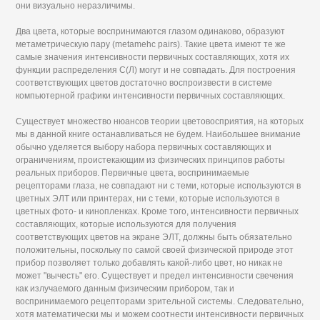
они визуально неразличимы.
Два цвета, которые воспринимаются глазом одинаково, образуют
метаметрическую пару (metamehc pairs). Такие цвета имеют те же
самые значения интенсивности первичных составляющих, хотя их
функции распределения С(Л) могут и не совпадать. Для построения
соответствующих цветов достаточно воспроизвести в системе
компьютерной графики интенсивности первичных составляющих.
Существует множество нюансов теории цветовосприятия, на которых
мы в данной книге останавливаться не будем. Наибольшее внимание
обычно уделяется выбору набора первичных составляющих и
ограничениям, проистекающим из физических принципов работы
реальных приборов. Первичные цвета, воспринимаемые
рецепторами глаза, не совпадают ни с теми, которые используются в
цветных ЭЛТ или принтерах, ни с теми, которые используются в
цветных фото- и кинопленках. Кроме того, интенсивности первичных
составляющих, которые используются для получения
соответствующих цветов на экране ЭЛТ, должны быть обязательно
положительны, поскольку по самой своей физической природе этот
прибор позволяет только добавлять какой-либо цвет, но никак не
может "вычесть" его. Существует и предел интенсивности свечения
как излучаемого данным физическим прибором, так и
воспринимаемого рецепторами зрительной системы. Следовательно,
хотя математически мы и можем соотнести интенсивности первичных