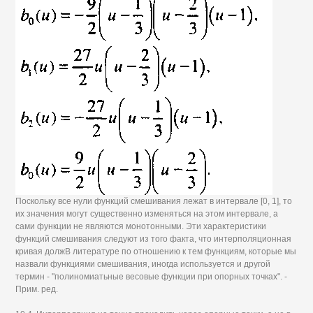
Поскольку все нули функций смешивания лежат в интервале [0, 1], то
их значения могут существенно изменяться на этом интервале, а
сами функции не являются монотонными. Эти характеристики
функций смешивания следуют из того факта, что интерполяционная
кривая должВ литературе по отношению к тем функциям, которые мы
назвали функциями смешивания, иногда используется и другой
термин - "полиномиатьные весовые функции при опорных точках". -
Прим. ред.