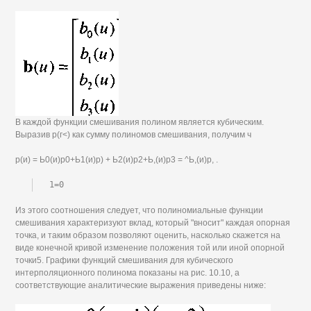
В каждой функции смешивания полином является кубическим.
Выразив р(г<) как сумму полиномов смешивания, получим ч
р(и) = Ь0(и)р0+Ь1(и)р) + Ь2(и)р2+Ь,(и)р3 = ^Ь,(и)р, .
1=0
Из этого соотношения следует, что полиномиальные функции
смешивания характеризуют вклад, который "вносит" каждая опорная
точка, и таким образом позволяют оценить, насколько скажется на
виде конечной кривой изменение положения той или иной опорной
точки5. Графики функций смешивания для кубического
интерполяционного полинома показаны на рис. 10.10, а
соответствующие аналитические выражения приведены ниже: