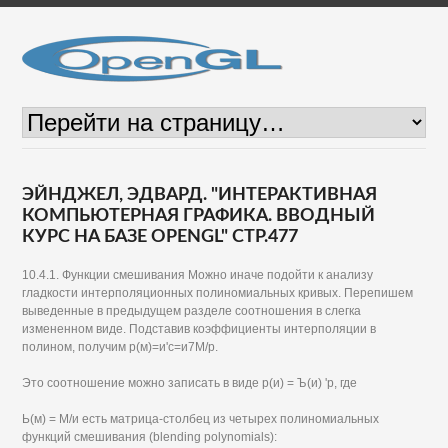
ЭЙНДЖЕЛ, ЭДВАРД. "ИНТЕРАКТИВНАЯ
КОМПЬЮТЕРНАЯ ГРАФИКА. ВВОДНЫЙ
КУРС НА БАЗЕ OPENGL" СТР.477
10.4.1. Функции смешивания Можно иначе подойти к анализу
гладкости интерполяционных полиномиальных кривых. Перепишем
выведенные в предыдущем разделе соотношения в слегка
измененном виде. Подставив коэффициенты интерполяции в
полином, получим р(м)=и'с=и7М/р.
Это соотношение можно записать в виде р(и) = Ъ(и) 'р, где
Ь(м) = М/и есть матрица-столбец из четырех полиномиальных
функций смешивания (blending polynomials):