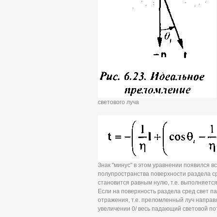
светового луча
Знак "минус" в этом уравнении появился вс
полупространства поверхности раздела ср
становится равным нулю, т.е. выполняется у
Если на поверхность раздела сред свет па
отражения, т.е. преломленный луч напра
увеличении 0/ весь падающий световой по