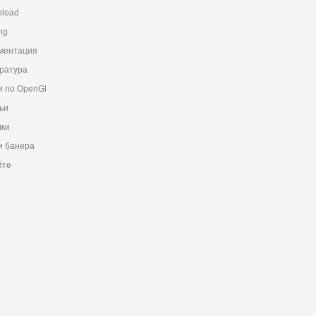
load
ng
ментация
ратура
и по OpenGl
ьи
ки
 банера
йте