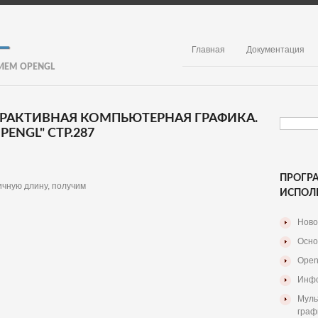
Главная
Документация
ИЕМ OPENGL
ЕРАКТИВНАЯ КОМПЬЮТЕРНАЯ ГРАФИКА.
ENGL" СТР.287
ПРОГР
ичную длину, получим
ИСПОЛ
Ново
Осно
Open
Инфо
Муль
граф