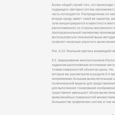
Более общий случай того, что происходит н
падающего светового потока преломляется
часть поглощается. Распределение по нап
вторую среду, имеет такой же характер, ка
лучи концентрируются в окрестности вект
расположенного со стороны внутреннего п
пропорциональный скалярному произведе
воспользоваться описанной выше методик
позволит несколько упростить вычисления (
Рис. 6.24. Реальная картина взаимодейств
6.5. Закрашивание многоугольников Распо
заданном расположении источников света
точкам поверхностей объектов сцены. Но,
которые мы рассмотрели в разделе 6.4 пр
неприемлемо большим вычислительным за
полигональной модели для представления
для выполнения тонирования изображения
существенно уменьшает объем вычислени
криволинейных поверхностей множеством м
большинстве графических систем, в том чи