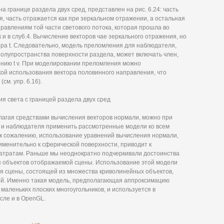
а границе раздела двух сред, представлен на рис. 6.24: часть
, часть отражается как при зеркальном отражении, а остальная
равлениям той части светового потока, которая прошла во
к и в слу6.4. Вычисление векторов чае зеркального отражения, но
ора t. Следовательно, модель преломления для наблюдателя,
олупространства поверхности раздела, может включать член,
нию t v. При моделировании преломления можно
ой использования вектора половинного направления, что
см. упр. 6.16).
ия света с границей раздела двух сред
лагая средствами вычисления векторов нормали, можно при
 и наблюдателя применить рассмотренные модели ко всем
 к сожалению, использование уравнений вычисления нормали,
именительно к сферической поверхности, приводит к
тратам. Раньше мы неоднократно подчеркивали достоинства
 объектов отображаемой сцены. Использование этой модели
 сцены, состоящей из множества криволинейных объектов,
й. Именно такая модель, предполагающая аппроксимацию
аленьких плоских многоугольников, и используется в
сле и в OpenGL.