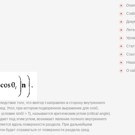
Down
Codi
Доку
Лите
Урок
Стат
Ссыл
Наши
О са
ледствие того, что вектор t направлен в сторону внутреннего
ед. Угол, при котором подкоренное выражение для cos0,
словие sin0/ = Tj, называется критическим углом (critical angle).
дает под этим углом, возникает явление полного внутреннего
вляется вдоль поверхности раздела. При дальнейшем
ток будет отражаться от поверхности раздела сред.